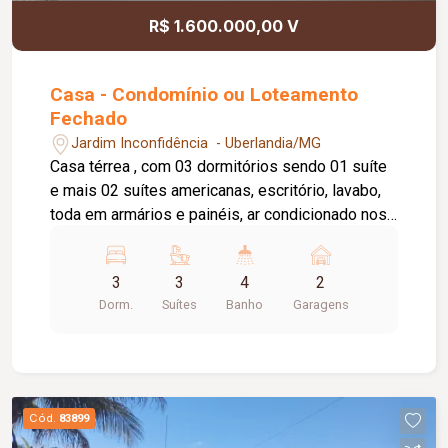
R$ 1.600.000,00 V
Casa - Condomínio ou Loteamento
Fechado
Jardim Inconfidência - Uberlandia/MG
Casa térrea , com 03 dormitórios sendo 01 suíte
e mais 02 suítes americanas, escritório, lavabo,
toda em armários e painéis, ar condicionado nos
03 quartos e na sala, piscina; Varanda gourmet
com churrasqueira, casa em ótimo estado.
3
3
4
2
Dorm.
Suítes
Banho
Garagens
Cód.
83899