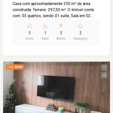
Casa com aproximadamente 230 m² de área
construída. Terreno: 297,50 m². O imóvel conta
com: 03 quartos, sendo 01 suíte; Sala em 02
ambientes; Sala de TV; Sala de jantar; Banheiro
social; Cozinha com mesa fixa em mármore;
3
1
3
2
Varanda; Lavanderia; Escritório; Edícula;
Dorm.
Suite
Banho
Garagens
Diferenciais: Toda murada; Portões eletrônicos;
Interfone; Toda em laje; Piso em porcelanato.
Cód.
83967