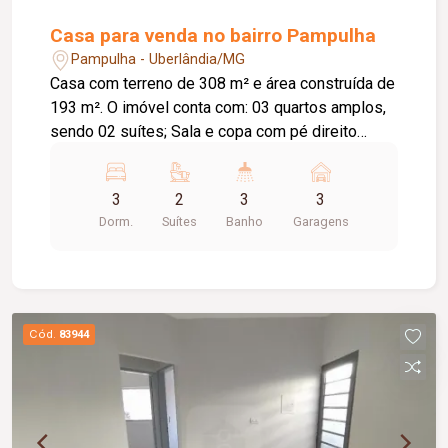
Casa para venda no bairro Pampulha
Pampulha - Uberlândia/MG
Casa com terreno de 308 m² e área construída de
193 m². O imóvel conta com: 03 quartos amplos,
sendo 02 suítes; Sala e copa com pé direito
duplo; Cozinha individualizada integrada à área
gourmet; Piscina de 05 metros; Área gourmet
3
2
3
3
completa; Escritório; Banheiro completo na área
Dorm.
Suítes
Banho
Garagens
de lazer; Cômodo de despejo; Garagem para 03
veículos; Diferenciais: Iluminação em LED; Teto
rebaixado em gesso; Esquadrias em alumínio
preto; Portas em madeira; Automação no portão;
Paisagismo completo; Marcenaria completa em
Cód.
83944
toda a casa;