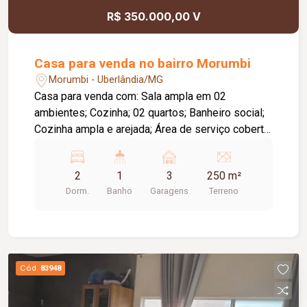
R$ 350.000,00 V
Casa para venda no bairro Morumbi
Morumbi - Uberlândia/MG
Casa para venda com: Sala ampla em 02
ambientes; Cozinha; 02 quartos; Banheiro social;
Cozinha ampla e arejada; Área de serviço coberta;
Área externa coberta; Lavabo; Quintal cimentado;
Garagem para 03 carros;
2
1
3
250 m²
Dorm.
Banho
Garagens
Terreno
Cód.
83948