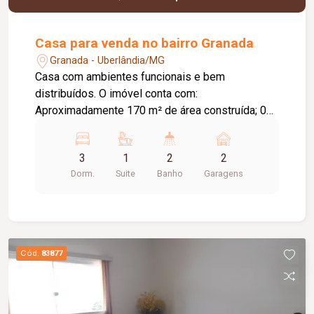
Casa para venda no bairro Granada
Granada - Uberlândia/MG
Casa com ambientes funcionais e bem
distribuídos. O imóvel conta com:
Aproximadamente 170 m² de área construída; 03
quartos; Escritório; Sala; Cozinha; Garagem; 250
m² de terreno; Área de lazer: Varanda com
3
1
2
2
churrasqueira; Diferenciais do imóvel: Sistema de
Dorm.
Suite
Banho
Garagens
alarme; Cerca elétrica; Câmeras de
monitoramento; Ambientes funcionais e bem
distribuídos.
Cód.
83877