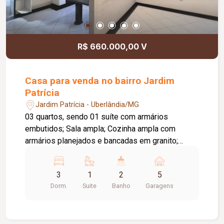
R$ 660.000,00 V
Casa para venda no bairro Jardim
Patrícia
Jardim Patrícia - Uberlândia/MG
03 quartos, sendo 01 suíte com armários
embutidos; Sala ampla; Cozinha ampla com
armários planejados e bancadas em granito;
Banheiro social; Área gourmet ampla com
churrasqueira; Aquecedor solar; Câmeras de
3
1
2
5
segurança;
Dorm.
Suite
Banho
Garagens