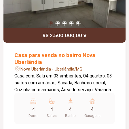
R$ 2.500.000,00 V
Casa para venda no bairro Nova
Uberlândia
Nova Uberlândia - Uberlândia/MG
Casa com: Sala em 03 ambientes; 04 quartos; 03
suítes com armários; Sacada; Banheiro social;
Cozinha com armários; Área de serviço; Varanda
gourmet com churrasqueira; 04 vagas de
garagem.
4
4
4
4
Dorm.
Suítes
Banho
Garagens