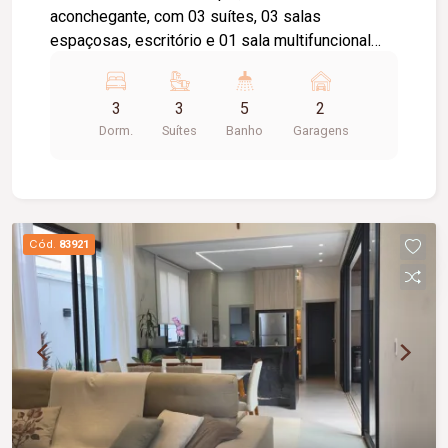
aconchegante, com 03 suítes, 03 salas
espaçosas, escritório e 01 sala multifuncional
que já foi utilizada como studio de pilates,
cozinha com armários, área de serviço, 05
3
3
5
2
banheiros. Na área externa, há um agradável
Dorm.
Suítes
Banho
Garagens
quintal com ofurô, criando um espaço perfeito
para relaxamento, 02 vagas de garagem.
Cód.
83921