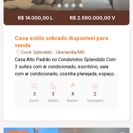
R$ 14.000,00 L
R$ 2.590.000,00 V
Casa estilo sobrado disponível para
venda
Cond. Splendido - Uberlandia/MG
Casa Alto Padrão no Condomínio Splendido Com
3 suítes com ar condicionado, escritório, sala
com ar condicionado, cozinha planejada, espaço
gourmet, piscina aquecida, energia solar,
paisagismo completo. Garagem coberta para 2
3
3
4
2
carros. Condomínio com área de lazer completa.
Dorm.
Suítes
Banho
Garagens
Terreno de 360m² Área construída de 208m²