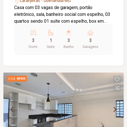
Laranjeiras - Uberlândia/MG
Casa com 03 vagas de garagem, portão
eletrônico, sala, banheiro social com espelho, 03
quartos sendo 01 suíte com espelho, box em
blindex e hidromassagem; jardim de inverno;
Cozinha planejada, lavanderia, 01 quarto, banheiro,
3
1
3
3
piso porcelanato.
Dorm.
Suite
Banho
Garagens
Cód.
83930