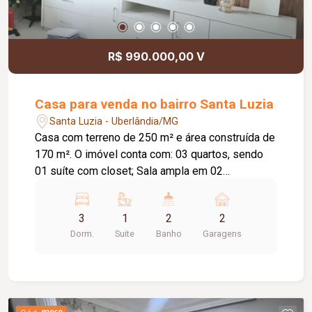
R$ 990.000,00 V
Casa para venda no bairro Santa Luzia
Santa Luzia - Uberlândia/MG
Casa com terreno de 250 m² e área construída de
170 m². O imóvel conta com: 03 quartos, sendo
01 suíte com closet; Sala ampla em 02
ambientes; Sala de televisão com painel em toda
a parede; Jardim de inverno; Cozinha com
3
1
2
2
armários planejados e coifa; Lavanderia
Dorm.
Suite
Banho
Garagens
independente; Despensa; Área gourmet; Piscina
aquecida com hidromassagem; Diferenciais:
Energia fotovoltaica; Piso em porcelanato;
Armários planejados em toda a casa; Ar
condicionado nos quartos com acionamento via