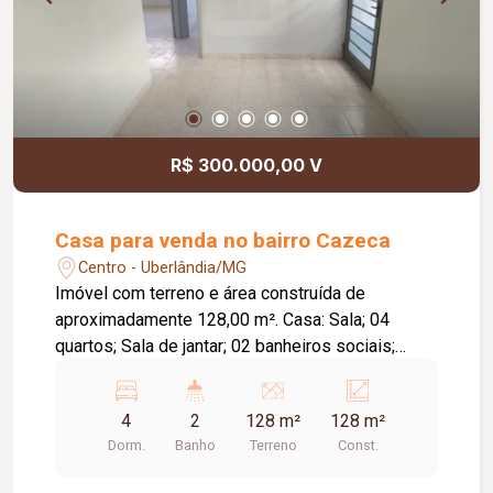
R$ 300.000,00 V
Casa para venda no bairro Cazeca
Centro - Uberlândia/MG
Imóvel com terreno e área construída de
aproximadamente 128,00 m². Casa: Sala; 04
quartos; Sala de jantar; 02 banheiros sociais;
Cozinha; Lavanderia; Toda em laje; Piso em
cerâmica; Apartamento: Sala; 02 quartos; Banheiro
4
2
128 m²
128 m²
social; Cozinha; Lavanderia; Piso em cerâmica;
Dorm.
Banho
Terreno
Const.