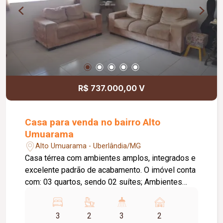
R$ 737.000,00 V
Casa para venda no bairro Alto
Umuarama
Alto Umuarama - Uberlândia/MG
Casa térrea com ambientes amplos, integrados e
excelente padrão de acabamento. O imóvel conta
com: 03 quartos, sendo 02 suítes; Ambientes
amplos e integrados; Área de lazer: Área
gourmet; Diferenciais do imóvel: Preparação para
3
2
3
2
água quente em toda a casa; Planejados na