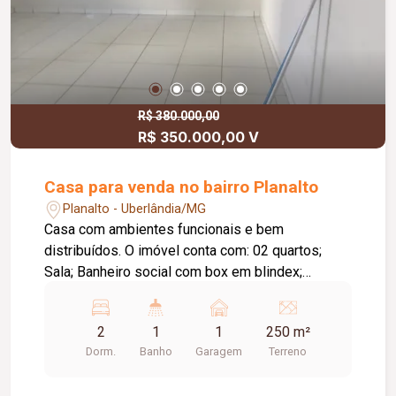
instalação de elevador; Ambientes amplos e
integrados; Suíte no piso térreo; Suíte master no
pavimento superior; O condomínio oferece:
Portaria monitorada; Monitoramento por câmeras;
Rondas de vigilância; Quadras esportivas; Salão
de festas; Espaço gourmet; Playground; Áreas
R$ 380.000,00
R$ 350.000,00 V
verdes; Espaços de convivência; Excelente
distribuição dos ambientes e ótimo
aproveitamento dos espaços.
Casa para venda no bairro Planalto
Planalto - Uberlândia/MG
Casa com ambientes funcionais e bem
distribuídos. O imóvel conta com: 02 quartos;
Sala; Banheiro social com box em blindex;
Cozinha com armários; Lavanderia; Garagem
coberta; Diferenciais do imóvel: Cozinha com
2
1
1
250 m²
armários; Banheiro com box em blindex;
Dorm.
Banho
Garagem
Terreno
Ambientes funcionais e bem distribuídos.
Excelente distribuição dos ambientes e ótimo