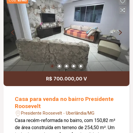
Cód.
83960
Wi Fi; Câmeras de segurança; Alarme e cerca com
acionamento remoto; Portões em alumínio com
motor de acionamento rápido; Interfone com
câmera e acionamento via celular; Equipamentos
de segurança, portões e aparelhos de ar
condicionado com menos de 05 meses de uso.
R$ 700.000,00 V
Casa para venda no bairro Presidente
Roosevelt
Presidente Roosevelt - Uberlândia/MG
Casa recém-reformada no bairro, com 150,82 m²
de área construída em terreno de 254,50 m². Um