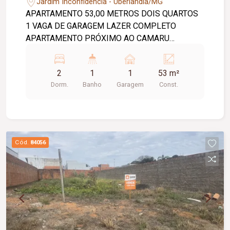
Jardim Inconfidência - Uberlândia/MG
APARTAMENTO 53,00 METROS DOIS QUARTOS
1 VAGA DE GARAGEM LAZER COMPLETO
APARTAMENTO PRÓXIMO AO CAMARU
CONDOMINIO RESIDENCIAL NEW QUALITY
2
1
1
53 m²
Dorm.
Banho
Garagem
Const.
Cód.
84056