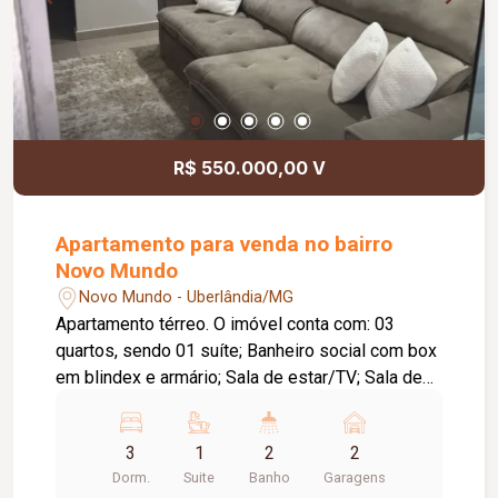
R$ 550.000,00 V
Apartamento para venda no bairro
Novo Mundo
Novo Mundo - Uberlândia/MG
Apartamento térreo. O imóvel conta com: 03
quartos, sendo 01 suíte; Banheiro social com box
em blindex e armário; Sala de estar/TV; Sala de
jantar; Cozinha com móveis planejados;
Lavanderia com cobertura retrátil (sistema abre e
3
1
2
2
fecha) e móveis planejados; Corredor externo
Dorm.
Suite
Banho
Garagens
privativo; 02 vagas de garagem cobertas; Móveis