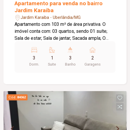
Apartamento para venda no bairro
Jardim Karaiba
Jardim Karaiba - Uberlândia/MG
Apartamento com 103 m² de área privativa. O
imóvel conta com: 03 quartos, sendo 01 suíte;
Sala de estar; Sala de jantar; Sacada ampla; O
condomínio conta com: Lobby; Car Wash; B.
Repair; Salão de festas; Wine Bar; Brinquedoteca;
3
1
3
2
Coworking; Quadra de beach tennis; Family Grill;
Dorm.
Suite
Banho
Garagens
Piscina; Complexo aquático adulto e infantil.
Cód.
84062