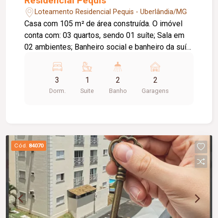
Residencial Pequis
Loteamento Residencial Pequis - Uberlândia/MG
Casa com 105 m² de área construída. O imóvel
conta com: 03 quartos, sendo 01 suíte; Sala em
02 ambientes; Banheiro social e banheiro da suíte
com box em blindex; 01 quarto com teto
rebaixado e iluminação em LED; Cozinha com
3
1
2
2
móveis planejados; Área de serviço
Dorm.
Suite
Banho
Garagens
independente; Despensa; Área dos fundos
totalmente coberta; Garagem para 02 veículos;
Permanecem no imóvel: Mesa; Rack; Guarda-
roupa; Sofá; O condomínio conta com: Playground;
Informações complementares: Condomínio: R$
Cód.
84070
120,00.