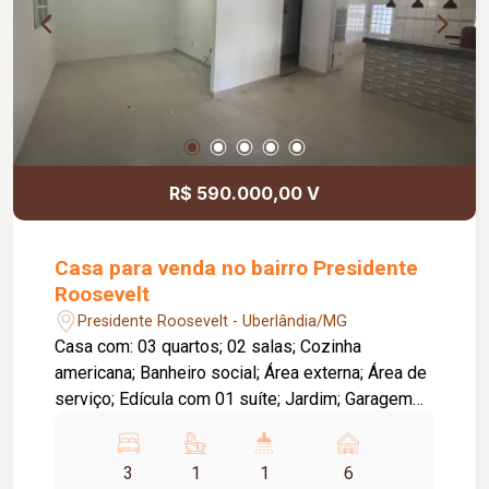
R$ 590.000,00 V
Casa para venda no bairro Presidente
Roosevelt
Presidente Roosevelt - Uberlândia/MG
Casa com: 03 quartos; 02 salas; Cozinha
americana; Banheiro social; Área externa; Área de
serviço; Edícula com 01 suíte; Jardim; Garagem
para até 06 carros; Diferenciais: Sistema de
monitoramento; Sistema de energia fotovoltaica.
3
1
1
6