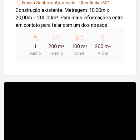
Nossa Senhora Aparecida - Uberlândia/MG
Construção existente. Metragem: 10,00m x
20,00m = 200,00m². Para mais informações entre
em contato para falar com um dos nossos
corretores.
1
200 m²
100 m²
200 m²
Banho
Terreno
Const.
A. Útil