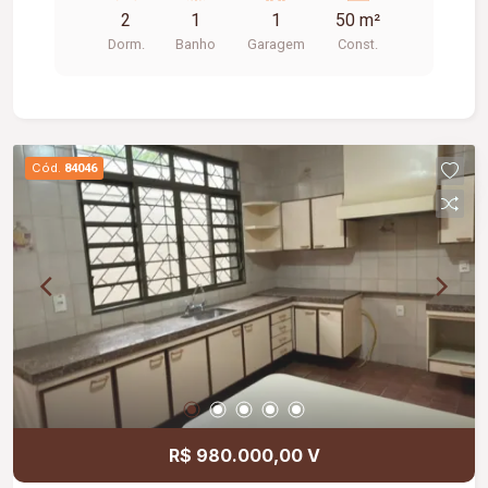
2
1
1
50 m²
Dorm.
Banho
Garagem
Const.
Cód.
84046
R$ 980.000,00 V