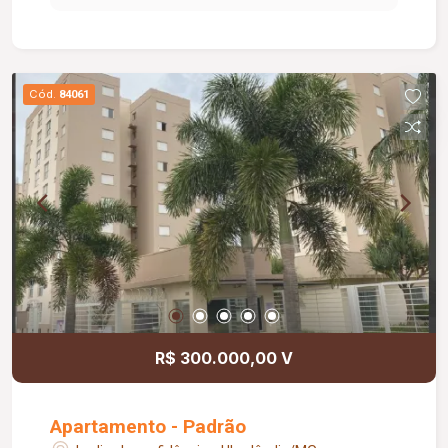
planejados em 02 quartos e na sala; Ar-
condicionado em 02 quartos e na sala;
Diferenciais: Sistema de energia fotovoltaica;
Informações complementares: Prédio com
Cód.
84061
apenas 04 moradores; Não possui escadas.
R$ 300.000,00 V
Apartamento - Padrão