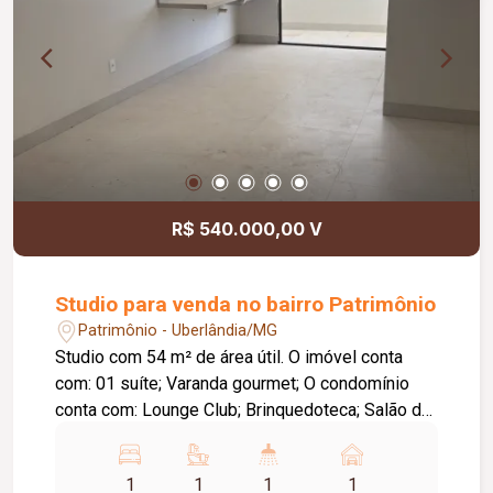
próxima à supermercado, posto de gasolina,
academia, escolas, creches, enfim com excelente
localização.
R$ 540.000,00 V
Studio para venda no bairro Patrimônio
Patrimônio - Uberlândia/MG
Studio com 54 m² de área útil. O imóvel conta
com: 01 suíte; Varanda gourmet; O condomínio
conta com: Lounge Club; Brinquedoteca; Salão de
festas; Espaço fitness; Coworking; Espaço pet;
Piscina climatizada com cascata; Sauna; Vaga
1
1
1
1
para carro elétrico.