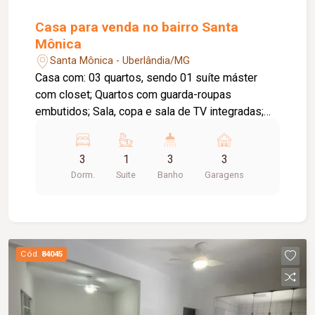
Casa para venda no bairro Santa
Mônica
Santa Mônica - Uberlândia/MG
Casa com: 03 quartos, sendo 01 suíte máster
com closet; Quartos com guarda-roupas
embutidos; Sala, copa e sala de TV integradas;
Sofá e painel de TV em alvenaria; Teto com
acabamento em gesso; Área gourmet; Área de
3
1
3
3
serviço; Despensa; Banheiro social; Lavabo;
Dorm.
Suite
Banho
Garagens
Banheiro de serviço; Piso em madeira nos
quartos e salas; 03 vagas de garagem.
Cód.
84045