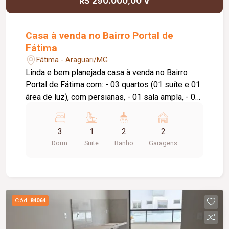
R$ 290.000,00 V
Casa à venda no Bairro Portal de
Fátima
Fátima - Araguari/MG
Linda e bem planejada casa à venda no Bairro
Portal de Fátima com: - 03 quartos (01 suíte e 01
área de luz), com persianas, - 01 sala ampla, - 01
cozinha conjugada com copa através de 01
balcão com revestimento ripado e acabamento
3
1
2
2
em granito verde ubatuba, armários planejados e
Dorm.
Suite
Banho
Garagens
cooktop, - corredor lateral com canteiro e
acabamento em porcelanato amadeirado, - 01
área de serviço, - 01 banheiro social, - garagem
para 02 carros coberta e piso porcelanato
amadeirado, - 01 área gourmet com
Cód.
84064
churrasqueira, balcão e pia com armário, - cerca
elétrica, concertina e portão eletrônico. Casa é