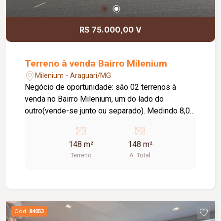
R$ 75.000,00 V
Terreno à venda Bairro Milenium
Milenium - Araguari/MG
Negócio de oportunidade: são 02 terrenos à
venda no Bairro Milenium, um do lado do
outro(vende-se junto ou separado). Medindo 8,00
x 18,50 = 148,00m.(cada). Dando um total de
296,00m. Sendo R$ 75.000,00 cada.
148 m²
148 m²
Terreno
A. Total
Cód.
84053