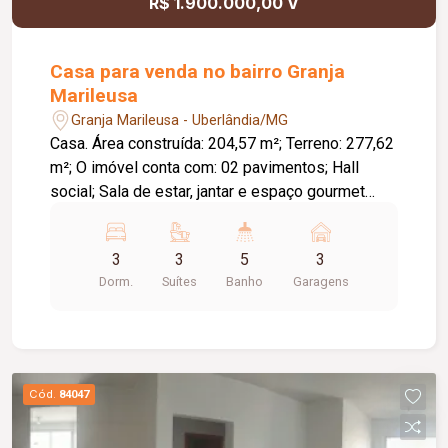
R$ 1.900.000,00 V
del Vinno; Piscina; Playground; Pool Bar; Portaria;
Salão de festas; Sauna; 02 elevadores por torre;
02 torres; 80 apartamentos.
Casa para venda no bairro Granja
Marileusa
Granja Marileusa - Uberlândia/MG
Casa. Área construída: 204,57 m²; Terreno: 277,62
m²; O imóvel conta com: 02 pavimentos; Hall
social; Sala de estar, jantar e espaço gourmet
integrados; Lavabo; 03 suítes, sendo 01 suíte
máster com closet; Roupeiro; Despensa;
3
3
5
3
Lavanderia independente; Banheiro de apoio para
Dorm.
Suítes
Banho
Garagens
a área de lazer; Depósito; Garagem para 02
veículos; Área de lazer: Piscina com prainha e
jatos de hidromassagem; Jardim com sistema de
irrigação automatizado; Acabamentos e
diferenciais: Aquecimento solar; Portas internas
Cód.
84047
em ACM; Louças e metais Deca; Bacias
sanitárias Carrara; Metais monocomando;