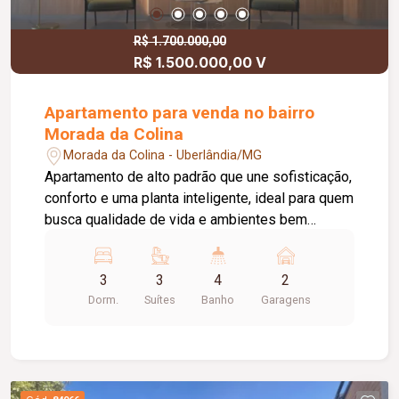
R$ 1.700.000,00
R$ 1.500.000,00 V
Apartamento para venda no bairro
Morada da Colina
Morada da Colina - Uberlândia/MG
Apartamento de alto padrão que une sofisticação,
conforto e uma planta inteligente, ideal para quem
busca qualidade de vida e ambientes bem
distribuídos. O imóvel conta com: 03 suítes
independentes; Ampla varanda gourmet integrada
3
3
4
2
aos ambientes sociais; 02 vagas de garagem
Dorm.
Suítes
Banho
Garagens
cobertas; O condomínio conta com: Infraestrutura
completa de lazer; Sistema de segurança; Um
imóvel pensado para oferecer conforto,
privacidade e praticidade em todos os detalhes,
sendo uma excelente opção para morar ou