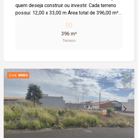
quem deseja construir ou investir. Cada terreno
possui: 12,00 x 33,00 m Área total de 396,00 m²
Podem ser adquiridos separadamente ou juntos,
conforme a sua necessidade. Valor: R$
396 m²
200.000,00 cada terreno. Uma excelente
Terreno
oportunidade em uma região com grande
potencial de valorização. Entre em contato para
mais informações e agende uma visita!
Cód.
84054