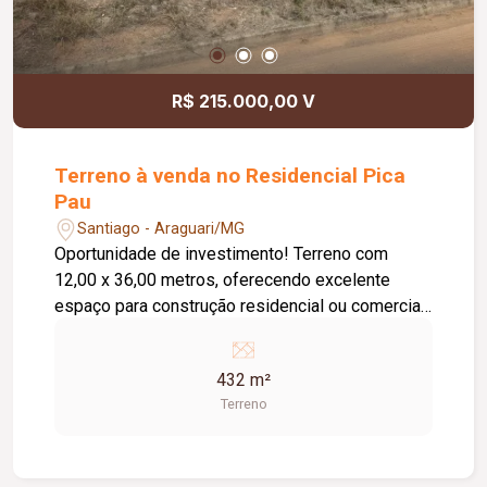
R$ 215.000,00 V
Terreno à venda no Residencial Pica
Pau
Santiago - Araguari/MG
Oportunidade de investimento! Terreno com
12,00 x 36,00 metros, oferecendo excelente
espaço para construção residencial ou comercial.
Diferenciais: Murado em três lados, restando
apenas o fechamento da frente. Pronto para
432 m²
receber seu projeto. Excelente opção para quem
Terreno
busca um imóvel com ótimo potencial de
valorização. Entre em contato para mais
informações e agende uma visita!