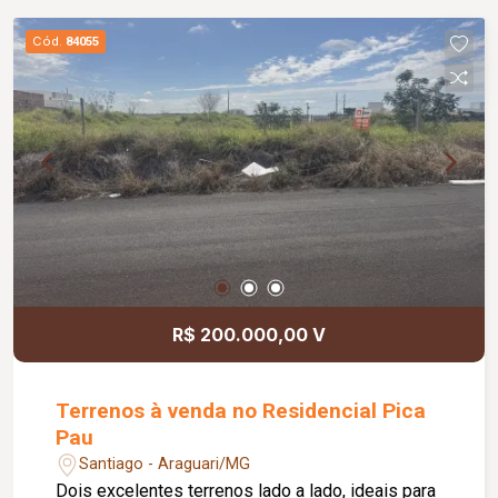
Cód.
84055
R$ 200.000,00 V
Terrenos à venda no Residencial Pica
Pau
Santiago - Araguari/MG
Dois excelentes terrenos lado a lado, ideais para