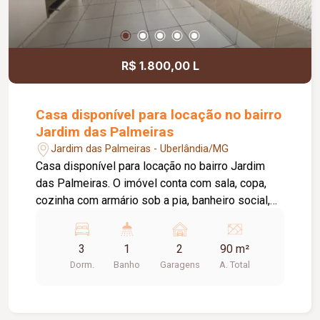
R$ 1.800,00 L
Casa disponível para locação no bairro
Jardim das Palmeiras
Jardim das Palmeiras - Uberlândia/MG
Casa disponível para locação no bairro Jardim
das Palmeiras. O imóvel conta com sala, copa,
cozinha com armário sob a pia, banheiro social,
três quartos, área de serviço externa e coberta e
garagem para dois carros em gaveta. Uma ótima
3
1
2
90 m²
opção para quem busca praticidade em um bairro
Dorm.
Banho
Garagens
A. Total
tranquilo e bem localizado! Agende sua visita e
venha conhecer!