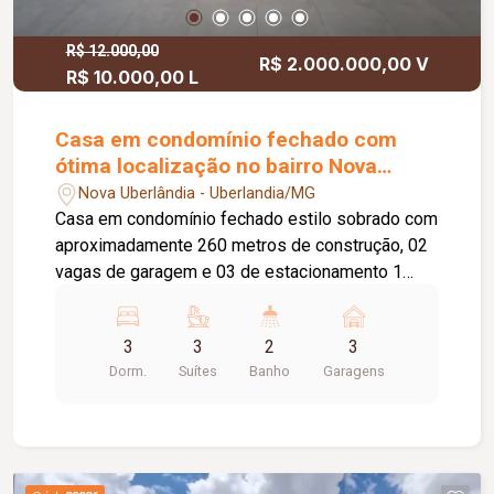
R$ 12.000,00
R$ 2.000.000,00 V
R$ 10.000,00 L
Casa em condomínio fechado com
ótima localização no bairro Nova
Uberlândia
Nova Uberlândia - Uberlandia/MG
Casa em condomínio fechado estilo sobrado com
aproximadamente 260 metros de construção, 02
vagas de garagem e 03 de estacionamento 1
piso: sala em 02 ambientes, lavabo, home tv,
cozinha planejada, despensa, lavanderia com
3
3
2
3
armário, dependência de funcionário com
Dorm.
Suítes
Banho
Garagens
banheiro, varanda gourmet com churrasqueira e
forno de pizza, ducha, jardim. 2 piso: 03 quartos
suítes com armário embutido e sacada sendo 1
máster com closet e hidro. Condomínio com
portaria 24hrs, academia, quadras esportivas,