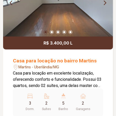
R$ 3.400,00 L
Casa para locação no bairro Martins
Martins - Uberlândia/MG
Casa para locação em excelente localização,
oferecendo conforto e funcionalidade. Possui 03
quartos, sendo 02 suítes, uma delas master com
hidromassagem, além de banheiro social. Conta
com sala de estar ampla, sala de jantar, cozinha
3
2
5
2
espaçosa com armário sob a pia, copa com
Dorm.
Suítes
Banho
Garagens
banheiro, despensa e lavanderia com banheiro.