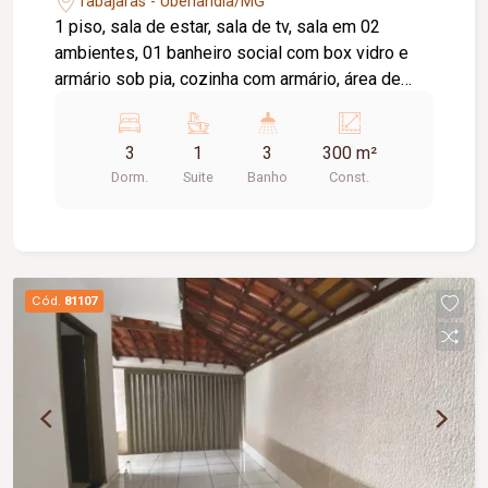
Tabajaras - Uberlândia/MG
1 piso, sala de estar, sala de tv, sala em 02
ambientes, 01 banheiro social com box vidro e
armário sob pia, cozinha com armário, área de
serviço com banheiro, dispensa, garagem 02
carros, quintal, 2 piso, 03 quartos com armário
3
1
3
300 m²
sendo 01 suíte, banheiro suíte com box vidro e
Dorm.
Suite
Banho
Const.
armário sob pia, 01 banheiro social com box vidro
e armário sob pia.
Cód.
81107