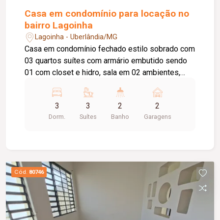
Casa em condomínio para locação no
bairro Lagoinha
Lagoinha - Uberlândia/MG
Casa em condomínio fechado estilo sobrado com
03 quartos suítes com armário embutido sendo
01 com closet e hidro, sala em 02 ambientes,
lavabo, escritório, cozinha planejada com
cooktop/ coifa e forno, lavanderia com armário,
3
3
2
2
varanda gourmet com churrasqueira, piscina
Dorm.
Suítes
Banho
Garagens
aquecida, sauna, banheiro externo, 02 vagas de
garagem.
Cód.
80746