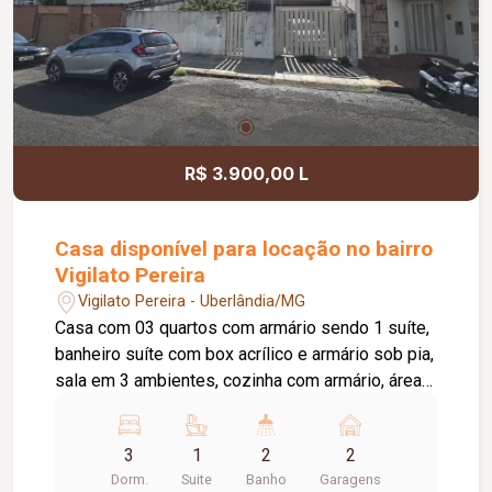
R$ 3.900,00 L
Casa disponível para locação no bairro
Vigilato Pereira
Vigilato Pereira - Uberlândia/MG
Casa com 03 quartos com armário sendo 1 suíte,
banheiro suíte com box acrílico e armário sob pia,
sala em 3 ambientes, cozinha com armário, área
de serviço, dependência para empregada, 1
banheiro social com box acrílico e armário sob
3
1
2
2
pia, garagem 02 carros.
Dorm.
Suite
Banho
Garagens