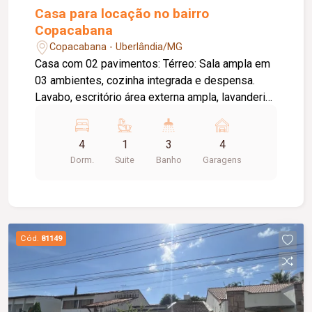
Casa para locação no bairro
Copacabana
Copacabana - Uberlândia/MG
Casa com 02 pavimentos: Térreo: Sala ampla em
03 ambientes, cozinha integrada e despensa.
Lavabo, escritório área externa ampla, lavanderia
independente, quarto e banheiro. Garagem
coberta para 04 veículos. Piso superior: 04
4
1
3
4
quartos todos com sacada, sendo 01 suíte
Dorm.
Suite
Banho
Garagens
máster e 01 banheiro social. Metragem: Frente:
12m. Fundo: 12m. Lado esquerdo: 30m. Lado
direto: 30m.
Cód.
81149