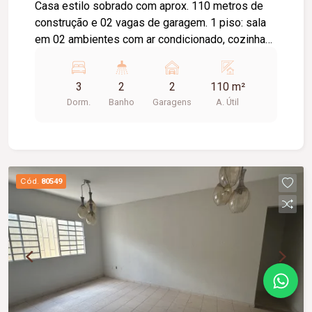
Casa estilo sobrado com aprox. 110 metros de
construção e 02 vagas de garagem. 1 piso: sala
em 02 ambientes com ar condicionado, cozinha
com armário sob a pia, despensa, banheiros
social com box, lavanderia coberta e com armário
3
2
2
110 m²
sob a pia. 2 piso: 03 quartos com armário
Dorm.
Banho
Garagens
A. Útil
embutido 02 com ar condicionado, banheiro
social com armário sob a pia e box blindex.
Cód.
80549