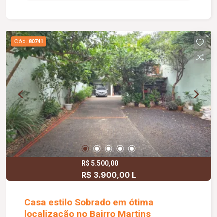
Área externa com piscina, canil e garagem
coberta para 2 carros. Imóvel com portão
eletrônico, ideal para quem busca praticidade e
bem-estar.
Cód.
80741
R$ 5.500,00
R$ 3.900,00 L
Casa estilo Sobrado em ótima
localização no Bairro Martins