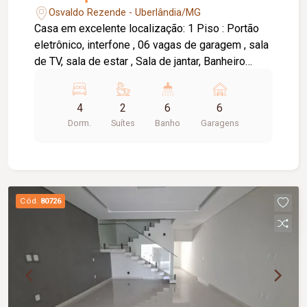
Osvaldo Rezende - Uberlândia/MG
Casa em excelente localização: 1 Piso : Portão
eletrônico, interfone , 06 vagas de garagem , sala
de TV, sala de estar , Sala de jantar, Banheiro
social com espelho e Box , 01 Quarto de
escritório, cozinha planejada, lavanderia ,
4
2
6
6
Dispensa, Banheiro de serviço. Churrasqueira
Dorm.
Suítes
Banho
Garagens
coberta com Banheiro . 2 Piso - 03 Quartos (
todos com armários Embutidos e Armários
Condicionado e sacada) Sendo 02 suites com
armário sob pia, espelho e Box em brindex ,
Banheiro social com espelho e Box em brindex,
Cód.
80726
Varanda com área de serviço coberta. Piso :
Porcenalato e cerâmico.