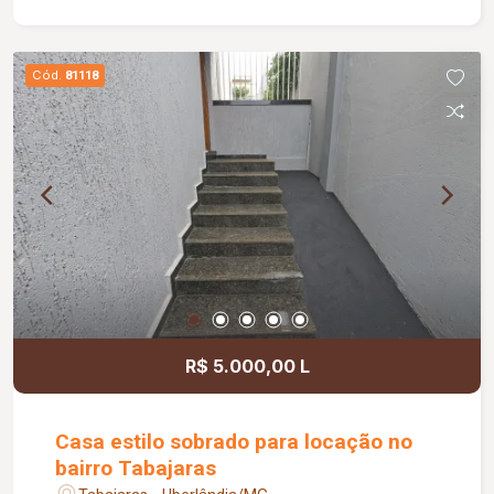
armários, varanda gourmet com churrasqueira/
fogão e lenha e forno e pizza, piscina aquecida,
sauna, ducha, banheiro externo. Condomínio com
Cód.
81118
portaria 24hrs, salão de festas, quadras
esportivas, playgraud
R$ 5.000,00 L
Casa estilo sobrado para locação no
bairro Tabajaras