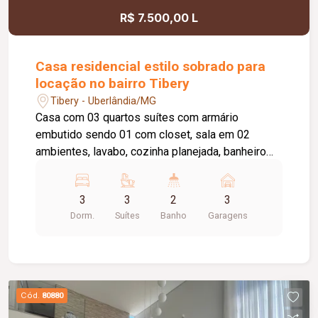
R$ 7.500,00 L
Casa residencial estilo sobrado para
locação no bairro Tibery
Tibery - Uberlândia/MG
Casa com 03 quartos suítes com armário
embutido sendo 01 com closet, sala em 02
ambientes, lavabo, cozinha planejada, banheiro
social com armário sob a pia e box blindex,
lavanderia coberta, varanda gourmet com
3
3
2
3
churrasqueira, piscina aquecida, banheiro externo,
Dorm.
Suítes
Banho
Garagens
cômodo despejo, 03 vagas de garagem.
Cód.
80880