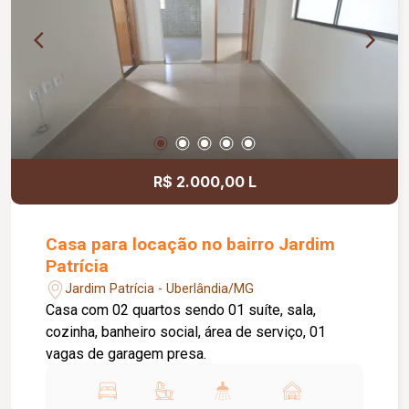
Paisagismo; Diferenciais do imóvel: Portão
eletrônico; Interfone; Cerca elétrica; Ambientes
planejados; Acabamento em porcelanato e
granito; Uma excelente opção para quem busca
espaço, conforto, privacidade e uma estrutura
completa para receber familiares e amigos.
R$ 2.000,00 L
Casa para locação no bairro Jardim
Patrícia
Jardim Patrícia - Uberlândia/MG
Casa com 02 quartos sendo 01 suíte, sala,
cozinha, banheiro social, área de serviço, 01
vagas de garagem presa.