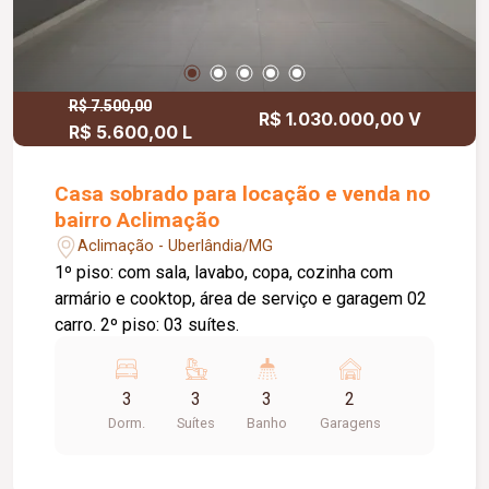
R$ 7.500,00
R$ 1.030.000,00 V
R$ 5.600,00 L
Casa sobrado para locação e venda no
bairro Aclimação
Aclimação - Uberlândia/MG
1º piso: com sala, lavabo, copa, cozinha com
armário e cooktop, área de serviço e garagem 02
carro. 2º piso: 03 suítes.
3
3
3
2
Dorm.
Suítes
Banho
Garagens