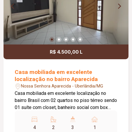
R$ 4.500,00 L
Casa mobiliada em excelente
localização no bairro Aparecida
Nossa Senhora Aparecida - Uberlândia/MG
Casa mobiliada em excelente localização no
bairro Brasil com 02 quartos no piso térreo sendo
01 suíte com closet, banheiro social com box
blindex, Piso superior com 01 sala
ampla/escritório, 02 quartos sendo 01 suíte com
4
2
3
1
sacada, cozinha toda planejada com armários,