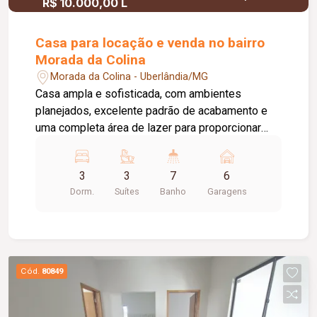
R$ 10.000,00 L
Casa para locação e venda no bairro
Morada da Colina
Morada da Colina - Uberlândia/MG
Casa ampla e sofisticada, com ambientes
planejados, excelente padrão de acabamento e
uma completa área de lazer para proporcionar
conforto, praticidade e qualidade de vida. O
imóvel conta com: 06 vagas de garagem; Sala
3
3
7
6
ampla de televisão; Sala ampla de jantar;
Dorm.
Suítes
Banho
Garagens
Escritório planejado; Banheiro social com armário,
espelho e box em vidro; 03 suítes com armários
planejados, espelho e box em vidro; 01 suíte com
closet; Cozinha planejada; Banheiro de serviço;
Dependência completa de apoio; Lavanderia com
Cód.
80849
armários; A área de lazer oferece: Espaço
gourmet com churrasqueira; Sauna; Banheiros de
apoio masculino e feminino; Piscina com cascata;