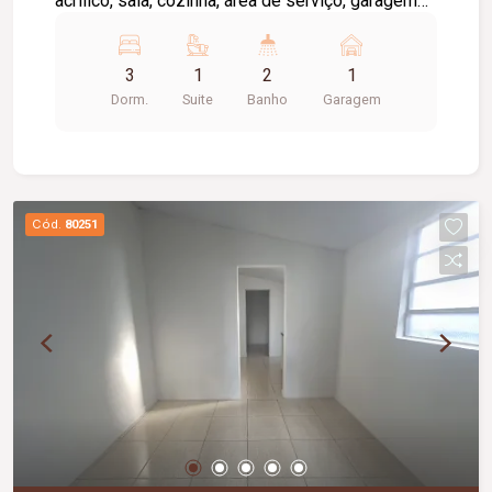
acrílico, sala, cozinha, área de serviço, garagem
01 carro.
3
1
2
1
Dorm.
Suite
Banho
Garagem
Cód.
80251