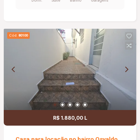
Dorm.
Suite
Banho
Garagens
Cód.
80100
R$ 1.880,00 L
Casa para locação no bairro Osvaldo