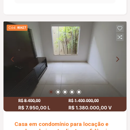
Infraestrutura e Lazer: Espaço Gourmet completo,
Garagem principal para 7 veículos, Garagem
adicional (ao lado da cozinha, não cobertas), 01
suíte extra no pavimento inferior, para hóspedes
Cód.
80427
ou funcionários, Depósito grande para
armazenamento, Tecnologia e Sustentabilidade:
Sistema de Automação Residencial, Energia
Fotovoltaica (Geração de energia), Aquecimento
Solar para piscina e chuveiros. Diferenciais:
Imóvel totalmente mobiliado com armários
planejados de alta qualidade em todos os
ambientes.
R$ 8.400,00
R$ 1.400.000,00
R$ 7.950,00 L
R$ 1.380.000,00 V
Casa em condomínio para locação e