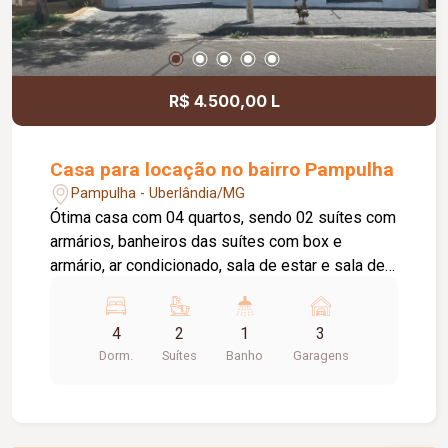
R$ 4.500,00 L
Casa para locação no bairro Pampulha
Pampulha - Uberlândia/MG
Ótima casa com 04 quartos, sendo 02 suítes com
armários, banheiros das suítes com box e
armário, ar condicionado, sala de estar e sala de
jantar, lindo jardim de inverno banheiro social com
box, cozinha com armário, área gourmet com
4
2
1
3
churrasqueira, área de serviço, garagem para 03
Dorm.
Suítes
Banho
Garagens
carros, portão eletrônico, concertina, quintal com
coqueiro.