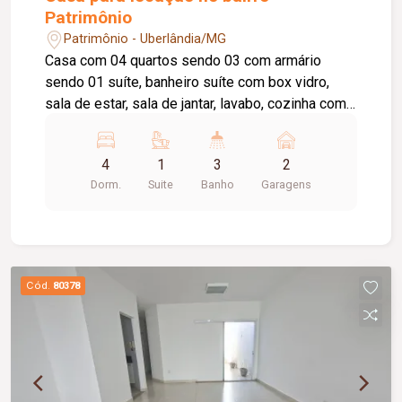
Patrimônio
Patrimônio - Uberlândia/MG
Casa com 04 quartos sendo 03 com armário
sendo 01 suíte, banheiro suíte com box vidro,
sala de estar, sala de jantar, lavabo, cozinha com
armário, área de serviço, despensa, garagem para
02 veículos.** Locador estuda proposta para Fins
4
1
3
2
Comerciais **
Dorm.
Suite
Banho
Garagens
Cód.
80378