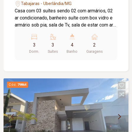
Tabajaras - Uberlândia/MG
Casa com 03 suítes sendo 02 com armários, 02
ar condicionado, banheiro suíte com box vidro e
armário sob pia; sala de Tv, sala de estar com ar
condicionado; 02 lavabo, copa, cozinha com
armário, dispensa; área de serviço com banheiro,
3
3
4
2
quintal, piscina, garagem 02 carros.
Dorm.
Suítes
Banho
Garagens
Cód.
79864