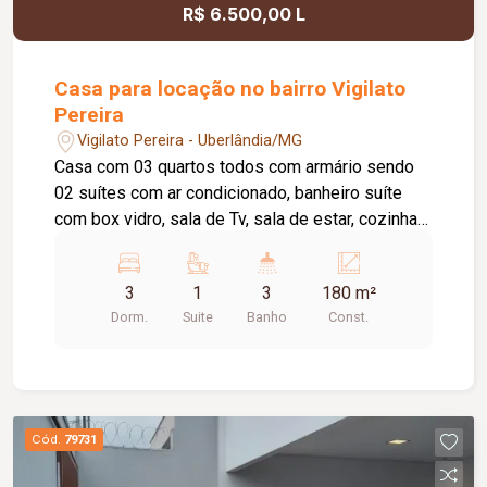
R$ 6.500,00 L
Casa para locação no bairro Vigilato
Pereira
Vigilato Pereira - Uberlândia/MG
Casa com 03 quartos todos com armário sendo
02 suítes com ar condicionado, banheiro suíte
com box vidro, sala de Tv, sala de estar, cozinha
com armário e fogão, 01 banheiro social com box
vidro, área de serviço, dispensa, espaço gourmet
3
1
3
180 m²
com churrasqueira e forno, garagem 02 carros,
Dorm.
Suite
Banho
Const.
cerca eletrônica e concertina, câmera de
segurança, energia fotovoltaica
Cód.
79731