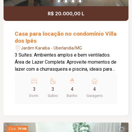
R$ 20.000,00 L
Casa para locação no condomínio Villa
dos Ipês
Jardim Karaiba - Uberlandia/MG
3 Suítes: Ambientes amplos e bem ventilados.
Área de Lazer Completa: Aproveite momentos de
lazer com a churrasqueira e piscina, ideais para
confraternizações com amigos e família. Home
Cinema: Um espaço dedicado ao entretenimento,
3
3
4
4
perfeito para assistir a filmes com todo o
Dorm.
Suítes
Banho
Garagens
conforto. Sala de Estar em 2 Ambientes: Um
amplo espaço para recepcionar visitas e
aproveitar momentos de descontração. Cozinha:
Totalmente equipada, com boa iluminação natural
e espaço para preparo de suas refeições.
Cód.
79748