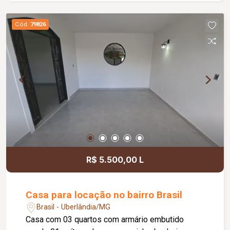
entrada, sala ampla em dois ambientes com
painel de TV, lavabo, cozinha planejada com
Cód.
79826
armários e bancada integrada ao espaço gourmet
com churrasqueira, lavanderia com armários e
despensa com prateleiras, além de hall íntimo
que distribui 3 suítes com armários (sendo uma
máster com closet e painel). Os banheiros
contam com armários, espelhos e box em vidro
temperado. Complementam o imóvel varanda,
paisagismo, depósito, garagem para dois carros
e acabamento em porcelanato. Cond aprox.
1.198,11.
R$ 5.500,00 L
Casa para locação no bairro Brasil
Brasil - Uberlândia/MG
Casa com 03 quartos com armário embutido