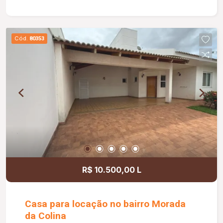
ar-condicionado, sendo 01 suíte, banheiro social
equipado com box, armário sob a pia e espelho,
cozinha com armários embutidos, despensa,
Cód.
80353
banheiro de serviço, edícula e uma agradável área
gourmet, ideal para reunir familiares e amigos. O
acabamento em piso porcelanato garante
praticidade e sofisticação aos ambientes. Uma
excelente oportunidade para quem busca
conforto, espaço e uma localização privilegiada.
R$ 10.500,00 L
Casa para locação no bairro Morada
da Colina