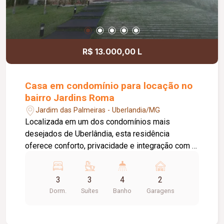
R$ 13.000,00 L
Casa em condomínio para locação no
bairro Jardins Roma
Jardim das Palmeiras - Uberlandia/MG
Localizada em um dos condomínios mais
desejados de Uberlândia, esta residência
oferece conforto, privacidade e integração com a
natureza. O condomínio conta com portaria 24h,
academia, quadra esportiva, salão de festas,
3
3
4
2
churrasqueira, playground, sauna, salão de jogos,
Dorm.
Suítes
Banho
Garagens
brinquedoteca e mais de 60.000m² de mata ciliar
preservada, garantindo segurança, lazer completo
e qualidade de vida. A casa possui hall de