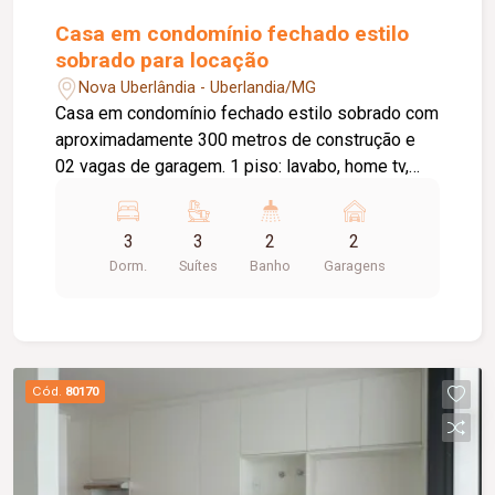
Casa em condomínio fechado estilo
sobrado para locação
Nova Uberlândia - Uberlandia/MG
Casa em condomínio fechado estilo sobrado com
aproximadamente 300 metros de construção e
02 vagas de garagem. 1 piso: lavabo, home tv,
sala de estar em 02 ambientes com pé direito
duplo, cozinha planejada, banheiro social, área de
3
3
2
2
serviço com armário, varanda gourmet com
Dorm.
Suítes
Banho
Garagens
churrasqueira, banheiro externo, piscina aquecida.
2 piso: 03 quartos suítes com armário embutido e
ar condicionado sendo 01 máster com closet e
hidro. Condomínio com portaria 24hrs, academia,
quadras esportivas, playground, espaço gourmet,
Cód.
80170
bosque.