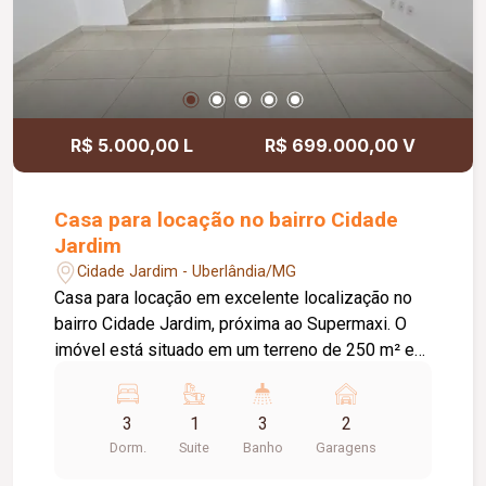
R$ 5.000,00 L
R$ 699.000,00 V
Casa para locação no bairro Cidade
Jardim
Cidade Jardim - Uberlândia/MG
Casa para locação em excelente localização no
bairro Cidade Jardim, próxima ao Supermaxi. O
imóvel está situado em um terreno de 250 m² e
possui aproximadamente 210 m² de área
construída, oferecendo ambientes amplos,
3
1
3
2
funcionais e confortáveis. A residência dispõe de
Dorm.
Suite
Banho
Garagens
02 vagas de garagem, sala ampla em 02
ambientes, 03 quartos com armários embutidos e