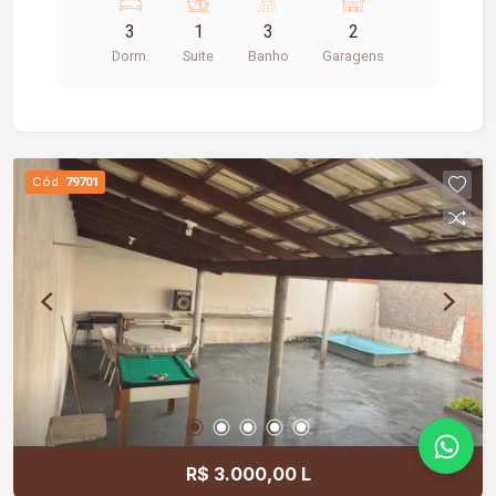
área gourmet com churrasqueira, banheiro, piso
3
1
3
2
porcelanato.
Dorm.
Suite
Banho
Garagens
Cód.
79701
R$ 3.000,00 L