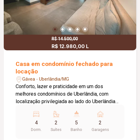
R$ 14.500,00
R$ 12.980,00 L
Casa em condomínio fechado para
locação
Gávea - Uberlândia/MG
Conforto, lazer e praticidade em um dos
melhores condomínios de Uberlândia, com
localização privilegiada ao lado do Uberlândia
Shopping. Casa com 04 quartos, sendo 02 suítes,
suite principal com hidromassagem dupla,
4
2
5
2
escritório privativo ao lado da suite máster, 03
Dorm.
Suítes
Banho
Garagens
salas amplas sendo a sala de estar, jantar e tv,
banheiro social e lavabo, banheiro externo na área