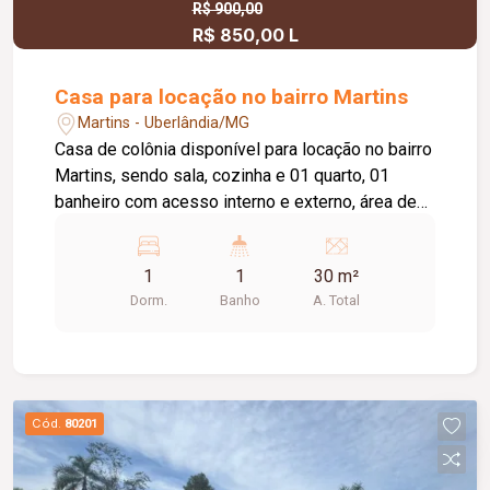
R$ 900,00
R$ 850,00 L
Casa para locação no bairro Martins
Martins - Uberlândia/MG
Casa de colônia disponível para locação no bairro
Martins, sendo sala, cozinha e 01 quarto, 01
banheiro com acesso interno e externo, área de
serviço externa e coberta, varanda, não possuí
garagem para carro.
1
1
30 m²
Dorm.
Banho
A. Total
Cód.
80201