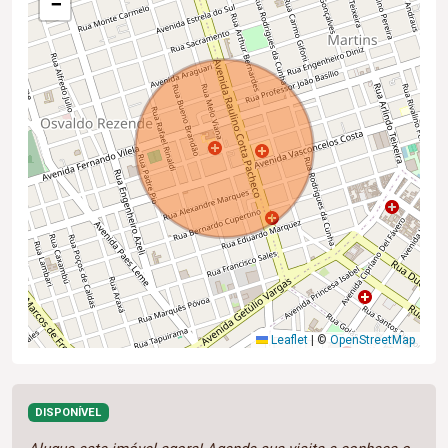
−
Leaflet
|
©
OpenStreetMap
DISPONÍVEL