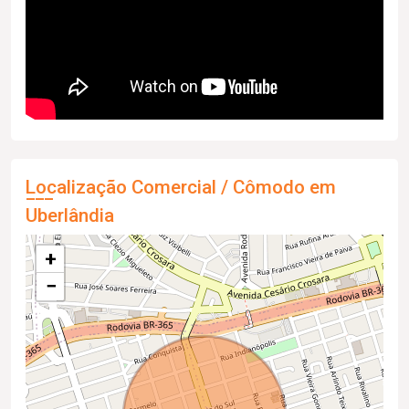
Localização Comercial / Cômodo em
Uberlândia
+
−