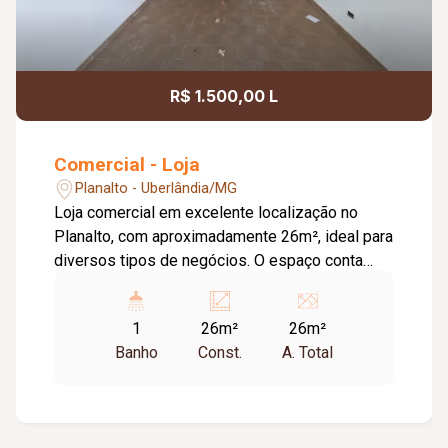
R$ 1.500,00 L
Comercial - Loja
Planalto - Uberlândia/MG
Loja comercial em excelente localização no
Planalto, com aproximadamente 26m², ideal para
diversos tipos de negócios. O espaço conta
com um banheiro bem distribuído e oferece
praticidade no dia a dia. A vaga de
1
26m²
26m²
estacionamento rotativa garante comodidade
Banho
Const.
A. Total
para clientes e colaboradores, tornando o
imóvel ainda mais atrativo. Excelente
oportunidade para quem busca visibilidade,
acessibilidade e um ponto estratégico para