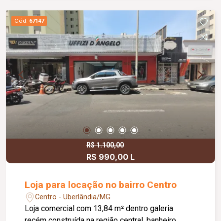
Cód.
67147
R$ 1.100,00
R$ 990,00 L
Loja para locação no bairro Centro
Centro - Uberlândia/MG
Loja comercial com 13,84 m² dentro galeria
recém construída na região central, banheiro