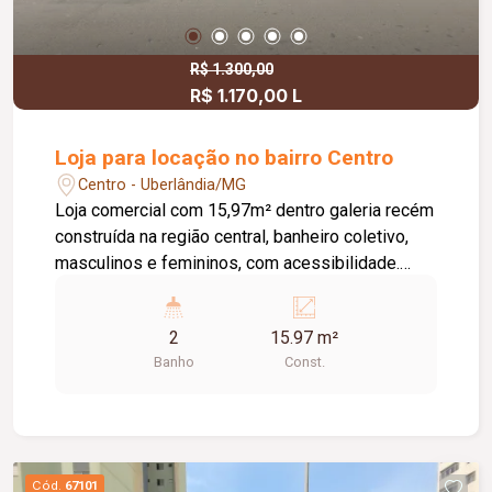
R$ 1.300,00
R$ 1.170,00 L
Loja para locação no bairro Centro
Centro - Uberlândia/MG
Loja comercial com 15,97m² dentro galeria recém
construída na região central, banheiro coletivo,
masculinos e femininos, com acessibilidade.
Imóvel com fino acabamento, lojas grandes e
espaçosas, corredores largos, praça de
2
15.97 m²
alimentação, WI-FI, zelador e sistema de
Banho
Const.
monitoramento.
Cód.
67101