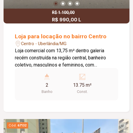
R$ 1.100,00
R$ 990,00 L
Loja para locação no bairro Centro
Centro - Uberlândia/MG
Loja comercial com 13,75 m² dentro galeria
recém construída na região central, banheiro
coletivo, masculinos e femininos, com
acessibilidade. Imóvel com fino acabamento,
lojas grandes e espaçosas, corredores largos,
2
13.75 m²
praça de alimentação, WI-FI, zelador e sistema
Banho
Const.
de monitoramento.
Cód.
67132