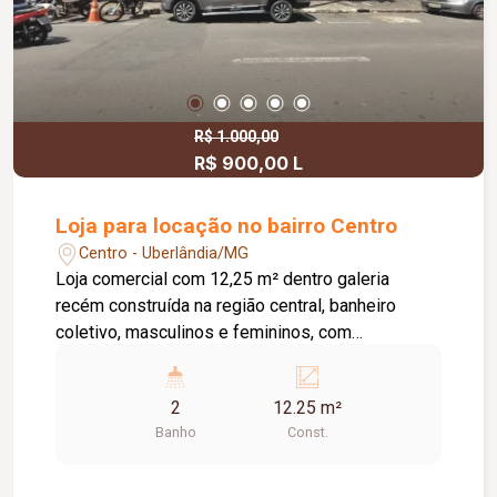
R$ 1.000,00
R$ 900,00 L
Loja para locação no bairro Centro
Centro - Uberlândia/MG
Loja comercial com 12,25 m² dentro galeria
recém construída na região central, banheiro
coletivo, masculinos e femininos, com
acessibilidade. Imóvel com fino acabamento,
lojas grandes e espaçosas, corredores largos,
2
12.25 m²
praça de alimentação, WI-FI, zelador e sistema
Banho
Const.
de monitoramento.