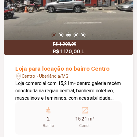
R$ 1.300,00
R$ 1.170,00 L
Loja para locação no bairro Centro
Centro - Uberlândia/MG
Loja comercial com 15,21m² dentro galeria recém
construída na região central, banheiro coletivo,
masculinos e femininos, com acessibilidade.
Imóvel com fino acabamento, lojas grandes e
espaçosas, corredores largos, praça de
2
15.21 m²
alimentação, WI-FI, zelador e sistema de
Banho
Const.
monitoramento.