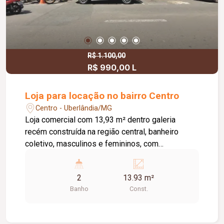
R$ 1.100,00
R$ 990,00 L
Loja para locação no bairro Centro
Centro - Uberlândia/MG
Loja comercial com 13,93 m² dentro galeria
recém construída na região central, banheiro
coletivo, masculinos e femininos, com
acessibilidade. Imóvel com fino acabamento,
lojas grandes e espaçosas, corredores largos,
2
13.93 m²
praça de alimentação, WI-FI, zelador e sistema
Banho
Const.
de monitoramento.