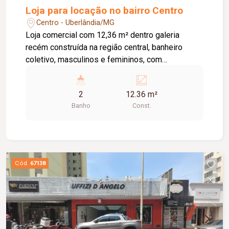
Loja para locação no bairro Centro
Centro - Uberlândia/MG
Loja comercial com 12,36 m² dentro galeria
recém construída na região central, banheiro
coletivo, masculinos e femininos, com
acessibilidade. Imóvel com fino acabamento,
lojas grandes e espaçosas, corredores largos,
2
12.36 m²
praça de alimentação, WI-FI, zelador e sistema
Banho
Const.
de monitoramento.
Cód.
67138