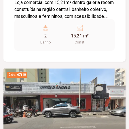
Loja comercial com 15,21m² dentro galeria recém
construída na região central, banheiro coletivo,
masculinos e femininos, com acessibilidade.
Imóvel com fino acabamento, lojas grandes e
espaçosas, corredores largos, praça de
2
15.21 m²
alimentação, WI-FI, zelador e sistema de
Banho
Const.
monitoramento.
Cód.
67118