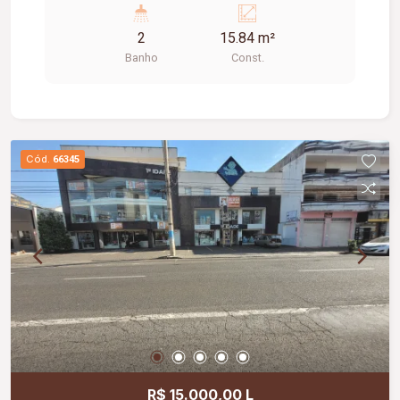
espaçosas, corredores largos, praça de
2
15.84 m²
alimentação, WI-FI, zelador e sistema de
Banho
Const.
monitoramento.
Cód.
66345
R$ 15.000,00 L