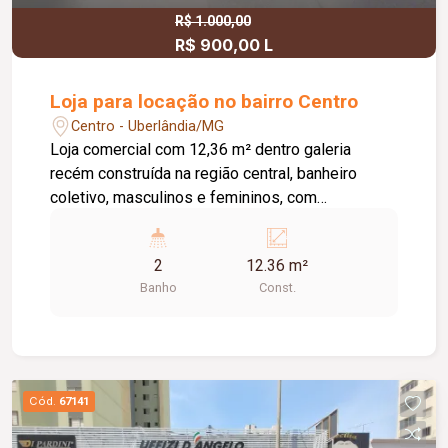
R$ 1.000,00
R$ 900,00 L
Loja para locação no bairro Centro
Centro - Uberlândia/MG
Loja comercial com 12,36 m² dentro galeria
recém construída na região central, banheiro
coletivo, masculinos e femininos, com
acessibilidade. Imóvel com fino acabamento,
lojas grandes e espaçosas, corredores largos,
2
12.36 m²
praça de alimentação, WI-FI, zelador e sistema
Banho
Const.
de monitoramento.
Cód.
67141