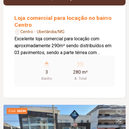
Loja comercial para locação no bairro
Centro
Centro - Uberlândia/MG
Excelente loja comercial para locação com
aproximadamente 290m² sendo distribuídos em
03 pavimentos, sendo a parte térrea com
estacionamento frontal, 95m² de vão livre,
banheiro e copa, e no 1° e 2 pavimento com
3
280 m²
aproximadamente 100m° cada com banheiro e
Banho
A. Total
cop.
Cód.
66344