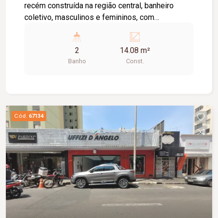
recém construída na região central, banheiro
coletivo, masculinos e femininos, com
acessibilidade. Imóvel com fino acabamento,
lojas grandes e espaçosas, corredores largos,
2
14.08 m²
praça de alimentação, WI-FI, zelador e sistema
Banho
Const.
de monitoramento.
Cód.
67134