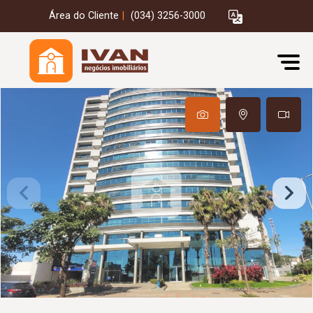
Área do Cliente
|
(034) 3256-3000