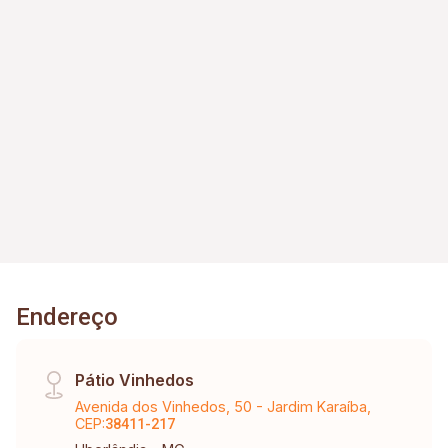
Cômodo comercial com aproximadamente 100
m², distribuído em três ambientes menores,
sendo um deles destinado à cozinha, além de
dois banheiros. Espaço funcional e versátil,
ideal para diferentes tipos de atividades
100m²
130m²
comerciais, oferecendo boa organização interna
A. Útil
A. Total
e praticidade para o dia a dia.
Endereço
Pátio Vinhedos
Avenida dos Vinhedos, 50 - Jardim Karaíba,
CEP:
38411-217