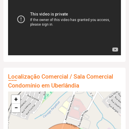
Localização Comercial / Sala Comercial
Condomínio em Uberlândia
+
−