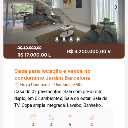
R$ 19.000,00
R$ 3.200.000,00 V
R$ 17.000,00 L
Casa para locação e venda no
condomínio Jardim Barcelona
Nova Uberlândia - Uberlândia/MG
Casa de 02 pavimentos: Sala com pé-direito
duplo, em 02 ambientes; Sala de estar; Sala de
TV; Copa ampla integrada; Lavabo; Banheiro
social; Cozinha com armários planejados, fogão e
coifa; Área de serviço; Despensa ampla; Área
4
4
6
4
gourmet com churrasqueira, integrada à copa e