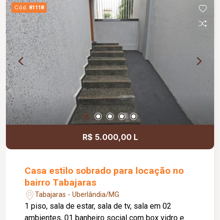
sauna, ducha, banheiro externo. Condomínio com
Cód.
81118
portaria 24hrs, salão de festas, quadras
esportivas, playgraud
R$ 5.000,00 L
Casa estilo sobrado para locação no
bairro Tabajaras
Tabajaras - Uberlândia/MG
1 piso, sala de estar, sala de tv, sala em 02
ambientes, 01 banheiro social com box vidro e