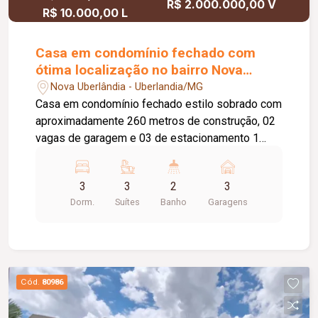
R$ 2.000.000,00 V
R$ 10.000,00 L
Casa em condomínio fechado com
ótima localização no bairro Nova
Uberlândia
Nova Uberlândia - Uberlandia/MG
Casa em condomínio fechado estilo sobrado com
aproximadamente 260 metros de construção, 02
vagas de garagem e 03 de estacionamento 1
piso: sala em 02 ambientes, lavabo, home tv,
cozinha planejada, despensa, lavanderia com
3
3
2
3
armário, dependência de funcionário com
Dorm.
Suítes
Banho
Garagens
banheiro, varanda gourmet com churrasqueira e
forno de pizza, ducha, jardim. 2 piso: 03 quartos
suítes com armário embutido e sacada sendo 1
máster com closet e hidro. Condomínio com
portaria 24hrs, academia, quadras esportivas,
Cód.
80986
playground, bosque.