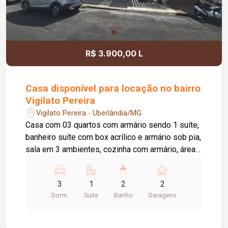
R$ 3.900,00 L
Casa disponível para locação no bairro
Vigilato Pereira
Vigilato Pereira - Uberlândia/MG
Casa com 03 quartos com armário sendo 1 suíte,
banheiro suíte com box acrílico e armário sob pia,
sala em 3 ambientes, cozinha com armário, área
de serviço, dependência para empregada, 1
banheiro social com box acrílico e armário sob
3
1
2
2
pia, garagem 02 carros.
Dorm.
Suite
Banho
Garagens