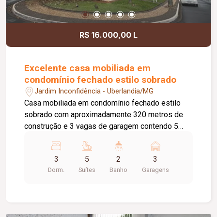
para hospedes, escritório ou uso independente;
01 suíte master com closet amplo; 02 suítes
adicionais, todas com armários planejados. A
R$ 16.000,00 L
garagem dispõe de 03 vagas cobertas e 03
vagas descobertas, localizada em rua exclusiva,
reforçando o caráter arquitetônico diferenciado
Excelente casa mobiliada em
do imóvel.
condomínio fechado estilo sobrado
Jardim Inconfidência - Uberlandia/MG
Casa mobiliada em condomínio fechado estilo
sobrado com aproximadamente 320 metros de
construção e 3 vagas de garagem contendo 5
quartos suítes com armário embutido sendo 1
master com closet e hidro, sala em 3 ambientes
3
5
2
3
sendo 1 com painel de tv e ar condicionado,
Dorm.
Suítes
Banho
Garagens
escritório com ar condicionado, cozinha planejada
com cooktop, despensa, lavanderia com
armários, varanda gourmet com churrasqueira/
fogão e lenha e forno e pizza, piscina aquecida,