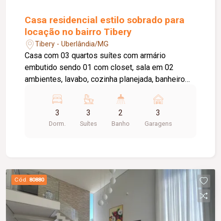
Casa residencial estilo sobrado para
locação no bairro Tibery
Tibery - Uberlândia/MG
Casa com 03 quartos suítes com armário
embutido sendo 01 com closet, sala em 02
ambientes, lavabo, cozinha planejada, banheiro
social com armário sob a pia e box blindex,
lavanderia coberta, varanda gourmet com
3
3
2
3
churrasqueira, piscina aquecida, banheiro externo,
Dorm.
Suítes
Banho
Garagens
cômodo despejo, 03 vagas de garagem.
Cód.
80880