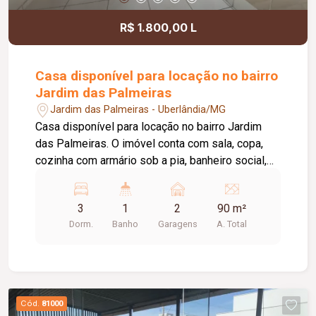
R$ 1.800,00 L
Casa disponível para locação no bairro
Jardim das Palmeiras
Jardim das Palmeiras - Uberlândia/MG
Casa disponível para locação no bairro Jardim
das Palmeiras. O imóvel conta com sala, copa,
cozinha com armário sob a pia, banheiro social,
três quartos, área de serviço externa e coberta e
garagem para dois carros em gaveta. Uma ótima
3
1
2
90 m²
opção para quem busca praticidade em um bairro
Dorm.
Banho
Garagens
A. Total
tranquilo e bem localizado! Agende sua visita e
venha conhecer!
Cód.
81000