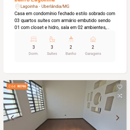
Lagoinha - Uberlândia/MG
Casa em condomínio fechado estilo sobrado com
03 quartos suítes com armário embutido sendo
01 com closet e hidro, sala em 02 ambientes,
lavabo, escritório, cozinha planejada com
cooktop/ coifa e forno, lavanderia com armário,
3
3
2
2
varanda gourmet com churrasqueira, piscina
Dorm.
Suítes
Banho
Garagens
aquecida, sauna, banheiro externo, 02 vagas de
garagem.
Cód.
80746