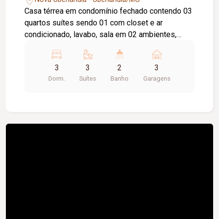
Casa térrea em condomínio fechado contendo 03
quartos suítes sendo 01 com closet e ar
condicionado, lavabo, sala em 02 ambientes,
escritório, cozinha planejada com cooktop,
despensa, lavanderia, varanda gourmet com
3
3
2
3
churrasqueira, piscina aquecida com hidro,
Dorm.
Suítes
Banho
Garagens
banheiro externo, 03 vagas de garagem.
Condomínio com portaria 24hrs, academia,
piscina, quadras esportivas, playground