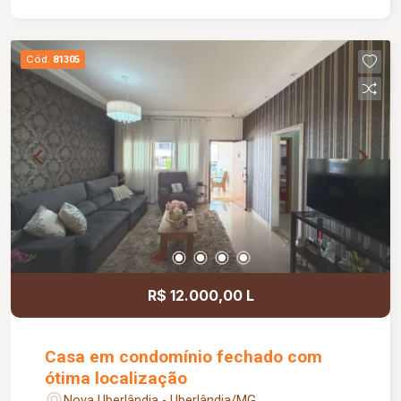
externa, área de lavanderia ampla com armários e
despensa, 01 vaga de garagem coberta, Portão
eletrônico.
Cód.
81305
R$ 12.000,00 L
Casa em condomínio fechado com
ótima localização
Nova Uberlândia - Uberlândia/MG