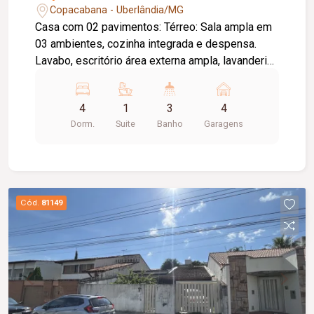
Copacabana - Uberlândia/MG
Casa com 02 pavimentos: Térreo: Sala ampla em
03 ambientes, cozinha integrada e despensa.
Lavabo, escritório área externa ampla, lavanderia
independente, quarto e banheiro. Garagem
coberta para 04 veículos. Piso superior: 04
4
1
3
4
quartos todos com sacada, sendo 01 suíte
Dorm.
Suite
Banho
Garagens
máster e 01 banheiro social. Metragem: Frente:
12m. Fundo: 12m. Lado esquerdo: 30m. Lado
direto: 30m.
Cód.
81149