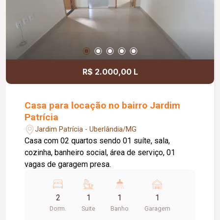
planejados; Acabamento em porcelanato e
granito; Uma excelente opção para quem busca
espaço, conforto, privacidade e uma estrutura
completa para receber familiares e amigos.
R$ 2.000,00 L
Casa para locação no bairro Jardim
Patrícia
Jardim Patrícia - Uberlândia/MG
Casa com 02 quartos sendo 01 suíte, sala,
cozinha, banheiro social, área de serviço, 01
vagas de garagem presa.
2
1
1
1
Dorm.
Suite
Banho
Garagem