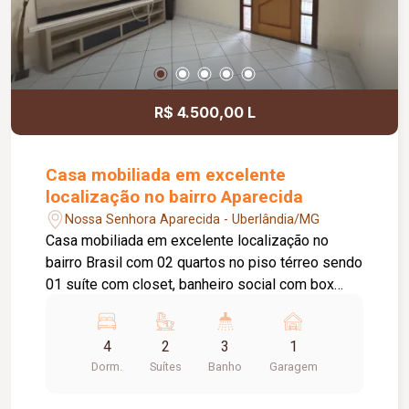
R$ 4.500,00 L
Casa mobiliada em excelente
localização no bairro Aparecida
Nossa Senhora Aparecida - Uberlândia/MG
Casa mobiliada em excelente localização no
bairro Brasil com 02 quartos no piso térreo sendo
01 suíte com closet, banheiro social com box
blindex, Piso superior com 01 sala
ampla/escritório, 02 quartos sendo 01 suíte com
4
2
3
1
sacada, cozinha toda planejada com armários,
Dorm.
Suítes
Banho
Garagem
geladeira, coifa e fogão, Sala de estar ampla com
painel de tv, sala de jantar, sala de espera, área