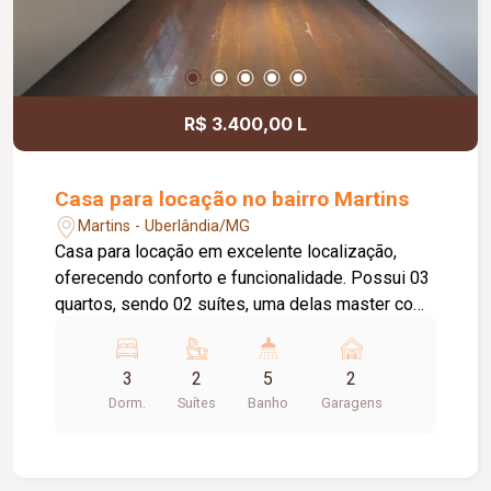
R$ 3.400,00 L
Casa para locação no bairro Martins
Martins - Uberlândia/MG
Casa para locação em excelente localização,
oferecendo conforto e funcionalidade. Possui 03
quartos, sendo 02 suítes, uma delas master com
hidromassagem, além de banheiro social. Conta
com sala de estar ampla, sala de jantar, cozinha
3
2
5
2
espaçosa com armário sob a pia, copa com
Dorm.
Suítes
Banho
Garagens
banheiro, despensa e lavanderia com banheiro.
Área externa com piscina, canil e garagem
coberta para 2 carros. Imóvel com portão
eletrônico, ideal para quem busca praticidade e