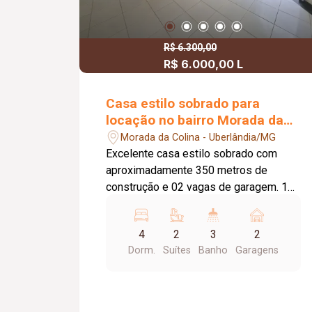
R$ 6.300,00
R$ 6.000,00 L
Casa estilo sobrado para
locação no bairro Morada da
Colina
Morada da Colina - Uberlândia/MG
Excelente casa estilo sobrado com
aproximadamente 350 metros de
construção e 02 vagas de garagem. 1
piso: lavabo, sala em 03 ambientes,
cozinha planejada, lavanderia com
4
2
3
2
armário e banheiro de funcionário,
Dorm.
Suítes
Banho
Garagens
cômodo despejo, varanda gourmet com
churrasqueira, piscina, ducha. 2 piso: 04
quarto s com armário embutido 02
suítes sendo 01 com closet, banheiro