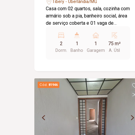
Tibery - Uberlândia/MG
Casa com 02 quartos, sala, cozinha com
armário sob a pia, banheiro social, área
de serviço coberta e 01 vaga de
garagem. Agua inclusa no aluguel.
2
1
1
75 m²
Dorm.
Banho
Garagem
A. Útil
Cód.
81946