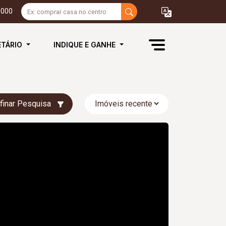
3000
ETÁRIO
INDIQUE E GANHE
finar Pesquisa