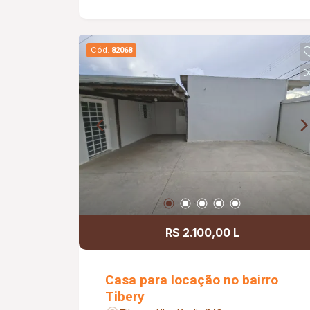
social com armário sob a pia e box
blindex. Energia solar.
Cód.
82068
R$ 2.100,00 L
Casa para locação no bairro
Tibery