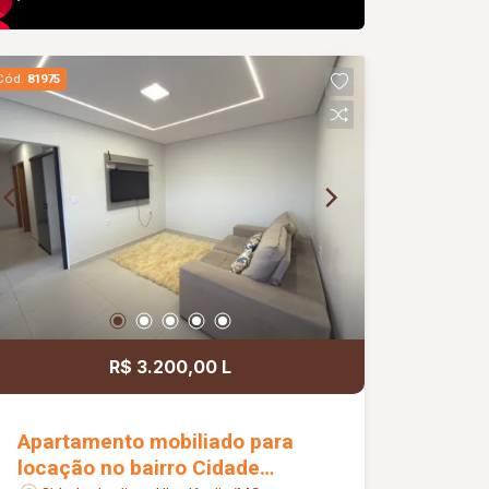
Cód.
81975
R$ 3.200,00 L
Apartamento mobiliado para
locação no bairro Cidade