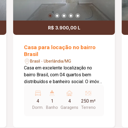
R$ 3.900,00 L
Casa para locação no bairro
Brasil
Brasil - Uberlândia/MG
Casa em excelente localização no
bairro Brasil, com 04 quartos bem
distribuídos e banheiro social. O imóvel
conta com sala de estar aconchegante,
sala de jantar espaçosa e cozinha com
4
1
4
250 m²
armário sob a pia, oferecendo
Dorm.
Banho
Garagens
Terreno
praticidade no dia a dia. Possui ainda
uma ampla área de lavanderia, ideal
para organização das tarefas