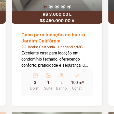
R$ 3.000,00 L
R$ 450.000,00 V
Casa para locação no bairro
Jardim Califórnia
Jardim Califórnia - Uberlandia/MG
Excelente casa para locação em
condomínio fechado, oferecendo
conforto, praticidade e segurança. O
imóvel possui 03 quartos, sendo 02
com armários planejados e 01 suíte
3
1
2
100 m²
com ar-condicionado. O banheiro da
Dorm.
Suite
Banho
Const.
suíte conta com box em vidro e armário
sob a pia. A sala é ampla para 02
ambientes e possui painel de TV. A
cozinha dispõe de armários planejados,