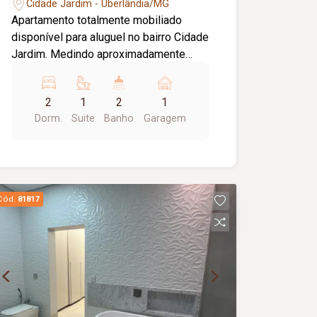
Jardim
Cidade Jardim - Uberlândia/MG
Apartamento totalmente mobiliado
disponível para aluguel no bairro Cidade
Jardim. Medindo aproximadamente
80m² , composto por sala de estar
integrada com a cozinha, cozinha
2
1
2
1
completa e, com balcão em granito,
Dorm.
Suite
Banho
Garagem
dois quartos sendo uma suíte com ar
condicionado, e uma vaga de garagem.
Cód.
81817