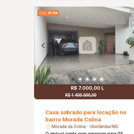
terraço. Localizado zona sul, ao lado do
UMC próximo a farmácia
Cód.
81758
,supermercados , padarias e outros
comércios locais , via de acesso rápido
, bairro monitorado.Não perca esta
oportunidade de locação, agende já sua
visita e entre em contato para mais
informações! Obs: Casa Recém
Reformada .
R$ 7.000,00 L
R$ 1.400.000,00
R$ 1.250.000,00 V
Casa sobrado para locação no
bairro Morada Colina
Morada da Colina - Uberlândia/MG
O imóvel conta com garagem para 03