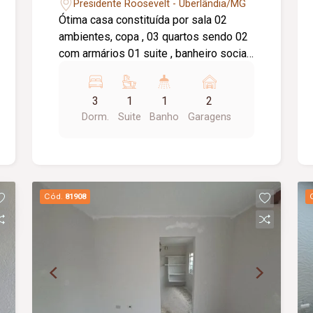
Presidente Roosevelt - Uberlândia/MG
Ótima casa constituída por sala 02
ambientes, copa , 03 quartos sendo 02
com armários 01 suite , banheiro social
, cozinha , área de serviço coberta ,
quintal , garagem para 02 carros
3
1
1
2
cobertos.
Dorm.
Suite
Banho
Garagens
Cód.
81908