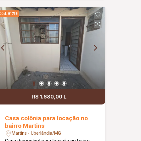
com armários, além de área de serviço
funcional. O imóvel ainda dispõe de
Cód.
81738
rooftop com área gourmet e
churrasqueira, perfeito para momentos
de lazer, e 02 vagas de garagem. Ideal
para quem busca praticidade e
qualidade de vida.
R$ 1.680,00 L
Casa colônia para locação no
bairro Martins
Martins - Uberlândia/MG
Casa disponível para locação no bairro