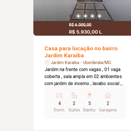
R$ 6.000,00
R$ 5.930,00 L
Casa para locação no bairro
Jardim Karaiba
Jardim Karaiba - Uberlândia/MG
Jardim na frente com vagas , 01 vaga
coberta , sala ampla em 02 ambientes
com jardim de inverno , lavabo social ,
2° sala de estar , cozinha com armários
e bancada central , banheiro social , são
4
2
5
2
04 Quartos sendo 02 suítes ( somente
Dorm.
Suítes
Banho
Garagens
01 quarto sem armários) , área de
serviço , lavanderia , com lavabo
externo , 02 cômodos de dispensa , 01