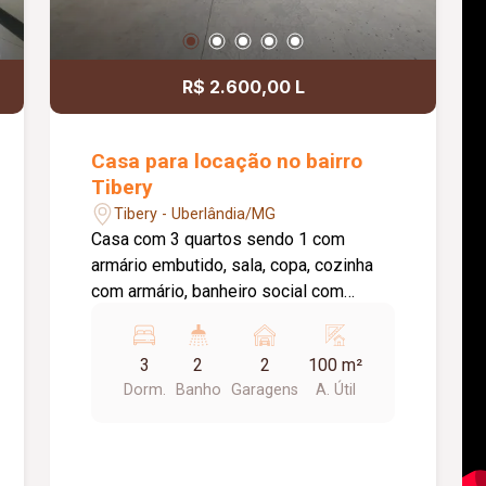
R$ 2.600,00 L
Casa para locação no bairro
Tibery
Tibery - Uberlândia/MG
Casa com 3 quartos sendo 1 com
armário embutido, sala, copa, cozinha
com armário, banheiro social com
armário sob a pia e box blindex, área de
serviço coberta, banheiro externo, 2
3
2
2
100 m²
vagas de garagem presa. Agua inclusa
Dorm.
Banho
Garagens
A. Útil
no aluguel.