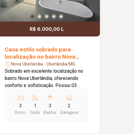
R$ 6.000,00 L
Casa estilo sobrado para
localização no bairro Nova
Uberlândia
Nova Uberlândia - Uberlândia/MG
Sobrado em excelente localização no
bairro Nova Uberlândia, oferecendo
conforto e sofisticação. Possui 03
quartos, sendo 01 suíte máster com
closet e banheira, todos com ar-
3
1
3
2
condicionado. Conta com banheiro
Dorm.
Suite
Banho
Garagens
social, lavabo e sala em dois
ambientes, proporcionando espaço e
integração. A cozinha é toda planejada