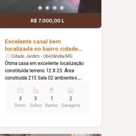
R$ 7.000,00 L
Excelente casal bem
localizada no bairro cidade
Jardim
Cidade Jardim - Uberlândia/MG
Ótima casa em excelente localização
constituída terreno 12 X 25. Área
construída 215 Sala 02 ambientes ,
lavabo , 03 quartos todos com suíte e
armários e 01 com hidromassagem ,
3
3
1
2
banheiro social box e blindex , cozinha
Dorm.
Suítes
Banho
Garagens
planejada , lavanderia com armários ,
área gourmet com armários
churrasqueira, banheiro, dispensa ,
garagem para 02 carros cobertos ,