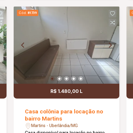
domésticas. Dispõe de 04 vagas de
garagem cobertas, garantindo mais
Cód.
81739
comodidade e segurança para toda a
família.
R$ 1.480,00 L
Casa colônia para locação no
bairro Martins
Martins - Uberlândia/MG
Casa disponível para locação no bairro