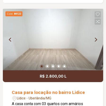
máquina de lavar louças e armários sob medida.
Lavanderia equipada com máquina de lavar e
Cód.
84122
acabamentos de alto padrão, oferecendo
conforto, sofisticação e funcionalidade em todos
os ambientes. O sense possui uma área de lazer
com 9mil mts de itens de conveniência e lazer
sendo: Duas quadras, uma piscina climatizada
com raia de 25 mts, integrada a uma piscina de
esportes e piscina infantil, possui uma academia
com 150 mts, 3 espaços gourmet, brinquedoteca,
coworking, parquinho externo, salão de jogos
adulto, sala de reunião, dois salões de festas.
R$ 2.800,00 L
Casa para locação no bairro Lidice
Lídice - Uberlândia/MG
A casa conta com 03 quartos com armários