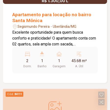
R$ 1.300,00 L
Apartamento para locação no bairro
Santa Mônica
Segismundo Pereira - Uberlândia/MG
Excelente oportunidade para quem busca
conforto e praticidade! O apartamento conta com
02 quartos, sala ampla com sacada,
proporcionando um ambiente arejado e agradável,
banheiro social com box e armário, cozinha
2
1
1
45.68 m²
funcional com bancada em granito e área de
Dorm.
Banho
Garagem
A. Útil
serviço separada. O imóvel dispõe ainda de 01
vaga de garagem, oferecendo mais comodidade
e segurança para o dia a dia. Agende uma visita e
venha conhecer este imóvel. Ele pode ser o seu
próximo lar!
Cód.
84111