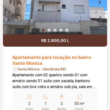
R$ 2.800,00 L
Apartamento para locação no bairro
Santa Monica
Santa Mônica - Uberlândia/MG
Apartamento com 02 quartos sendo 01 com
armário sendo 01 suíte com sacada, banheiro
suíte com box vidro e armário sob pia, sala em 02
ambientes, cozinha com armário, área de serviço,
01 banheiro social com box vidro e armário sob
2
1
2
55 m²
pia, 01 vaga de estacionamento. Apartamento
Dorm.
Suite
Banho
Const.