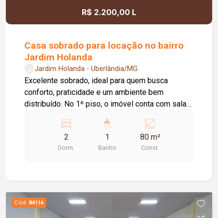
R$ 2.200,00 L
Casa sobrado para locação no bairro
Jardim Holanda
Jardim Holanda - Uberlândia/MG
Excelente sobrado, ideal para quem busca
conforto, praticidade e um ambiente bem
distribuído. No 1º piso, o imóvel conta com sala
ampla em dois ambientes, lavabo, cozinha
funcional, área de serviço e 01 vaga de
2
1
80 m²
estacionamento. No 2º piso, dispõe de 02
Dorm.
Banho
Const.
quartos bem iluminados e um banheiro social,
oferecendo conforto e privacidade para toda a
família. Uma ótima opção para quem deseja morar
em um imóvel prático, aconchegante e com
excelente aproveitamento dos espaços. Entre em
Cód.
84116
contato para mais informações e agende sua