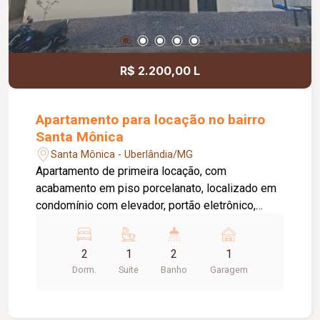
R$ 2.200,00 L
Apartamento para locação no bairro
Santa Mônica
Santa Mônica - Uberlândia/MG
Apartamento de primeira locação, com
acabamento em piso porcelanato, localizado em
condomínio com elevador, portão eletrônico,
interfone, concertina e 01 vaga de garagem. O
imóvel dispõe de sala ampla, banheiro social
2
1
2
1
equipado com armário sob a pia, espelho e box
Dorm.
Suite
Banho
Garagem
em blindex, além de 02 quartos, sendo 01 com
armário planejado. A suíte conta com armário sob
a pia, espelho, box em blindex e sacada. A