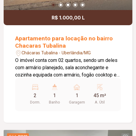
R$ 1.000,00 L
Apartamento para locação no bairro
Chacaras Tubalina
Chácaras Tubalina - Uberlândia/MG
O imóvel conta com 02 quartos, sendo um deles
com armário planejado, sala aconchegante e
cozinha equipada com armário, fogão cooktop e
mesa, oferecendo mais funcionalidade ao dia a
dia. A área de serviço possui armário, garantindo
2
1
1
45 m²
melhor organização. O banheiro social conta com
Dorm.
Banho
Garagem
A. Útil
box e armário. O apartamento dispõe ainda de 01
vaga de garagem. O condomínio oferece portaria
24 horas, proporcionando mais segurança e
tranquilidade para os moradores. Uma ótima
opção para quem deseja morar bem em um