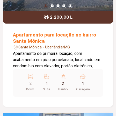
R$ 2.200,00 L
Apartamento para locação no bairro
Santa Mônica
Santa Mônica - Uberlândia/MG
Apartamento de primeira locação, com
acabamento em piso porcelanato, localizado em
condomínio com elevador, portão eletrônico,
interfone, concertina e 01 vaga de garagem. O
imóvel dispõe de sala ampla, banheiro social
2
1
2
1
equipado com armário sob a pia, espelho e box
Dorm.
Suite
Banho
Garagem
em blindex, além de 02 quartos, sendo 01 com
armário planejado. A suíte conta com armário sob
a pia, espelho, box em blindex e sacada. A
cozinha possui armário sob a pia, integrada a uma
sacada proporcionando mais praticidade e