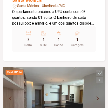
Santa Mônica
Santa Mônica - Uberlândia/MG
O apartamento próximo a UFU conta com 03
quartos, sendo 01 suíte. O banheiro da suíte
possui box e armário, e um dos quartos dispõe
de armário planejado. A sala é ampla, oferecendo
um ambiente aconchegante e bem iluminado. A
3
1
1
1
cozinha é funcional e conta com armário sob a
Dorm.
Suite
Banho
Garagem
pia. O imóvel possui ainda banheiro social com
box e armário, área de serviço e 01 vaga de
garagem. Entre em contato para mais
informações e agende sua visita!
Cód.
84124