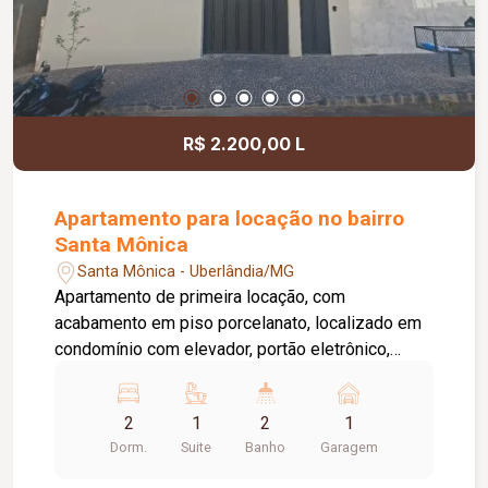
R$ 2.200,00 L
Apartamento para locação no bairro
Santa Mônica
Santa Mônica - Uberlândia/MG
Apartamento de primeira locação, com
acabamento em piso porcelanato, localizado em
condomínio com elevador, portão eletrônico,
interfone, concertina e 01 vaga de garagem. O
imóvel dispõe de sala ampla, banheiro social
2
1
2
1
equipado com armário sob a pia, espelho e box
Dorm.
Suite
Banho
Garagem
em blindex, além de 02 quartos, sendo 01 com
armário planejado. A suíte conta com armário sob