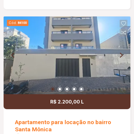
a pia, espelho, box em blindex e sacada. A
cozinha possui armário sob a pia, integrada a uma
sacada proporcionando mais praticidade e
Cód.
84100
ventilação ao ambiente.
R$ 2.200,00 L
Apartamento para locação no bairro
Santa Mônica