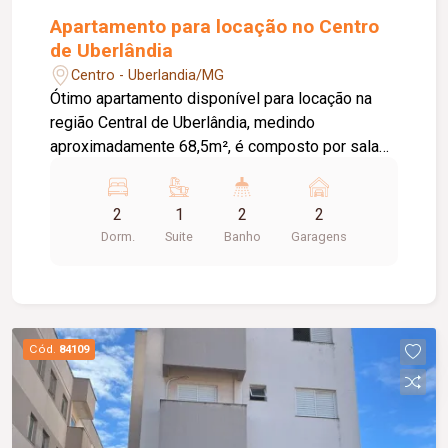
Apartamento para locação no Centro
de Uberlândia
Centro - Uberlandia/MG
Ótimo apartamento disponível para locação na
região Central de Uberlândia, medindo
aproximadamente 68,5m², é composto por sala
ampla em 02 ambientes , sacada, 02 quartos com
armários sendo 01 suite, cozinha com armários
2
1
2
2
planejados, lavanderia separada, banheiro social
Dorm.
Suite
Banho
Garagens
e 02 vagas de garagem cobertas. Condomínio
com portaria 24H, academia, piscina, elevador, e
salão de festas.
Cód.
84109