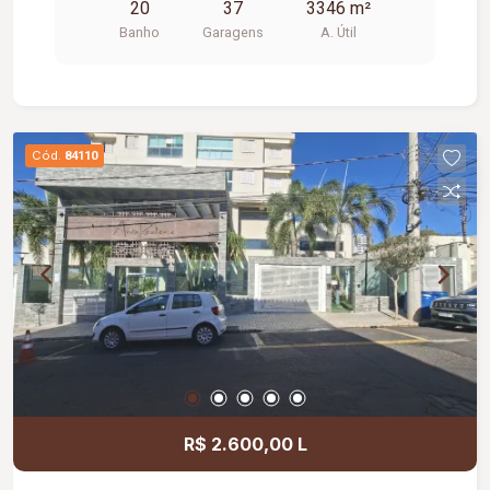
20
37
3346 m²
porcelanato, portão eletrônico.
Banho
Garagens
A. Útil
Cód.
84110
R$ 2.600,00 L