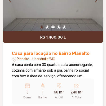
R$ 1.400,00 L
Casa para locação no bairro Planalto
Planalto - Uberlândia/MG
A casa conta com 03 quartos, sala aconchegante,
cozinha com armário sob a pia, banheiro social
com box e área de serviço, oferecendo um
ambiente funcional e bem distribuído para o dia a
dia.O imóvel não possui garagem para carro,
3
1
66 m²
240 m²
porém conta com espaço para 01 motocicleta.
Dorm.
Banho
A. Útil
A. Total
Diferencial: as taxas de água, coleta de lixo e
IPTU já estão inclusas no valor do aluguel,