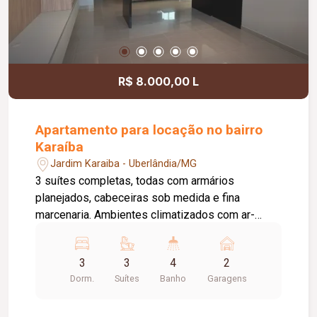
R$ 8.000,00 L
Apartamento para locação no bairro
Karaíba
Jardim Karaiba - Uberlândia/MG
3 suítes completas, todas com armários
planejados, cabeceiras sob medida e fina
marcenaria. Ambientes climatizados com ar-
condicionado, escritório funcional, projeto de
iluminação e excelente acabamento. Sala
3
3
4
2
integrada à cozinha americana com adega,
Dorm.
Suítes
Banho
Garagens
proporcionando amplitude e praticidade. A
cozinha é totalmente planejada e equipada com
geladeira, forno micro-ondas, forno elétrico,