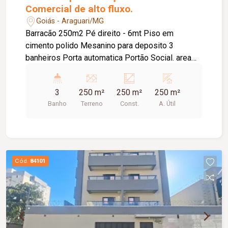
Comercial de alto fluxo.
Goiás - Araguari/MG
Barracão 250m2 Pé direito - 6mt Piso em
cimento polido Mesanino para deposito 3
banheiros Porta automatica Portão Social. area
externa ao fundo
3
250 m²
250 m²
250 m²
Banho
Terreno
Const.
A. Útil
Cód.
84101