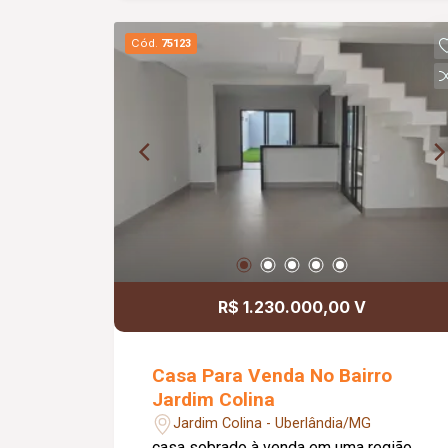
Cód.
75123
R$ 1.230.000,00 V
Casa Para Venda No Bairro
Jardim Colina
Jardim Colina - Uberlândia/MG
casa sobrado à venda em uma região