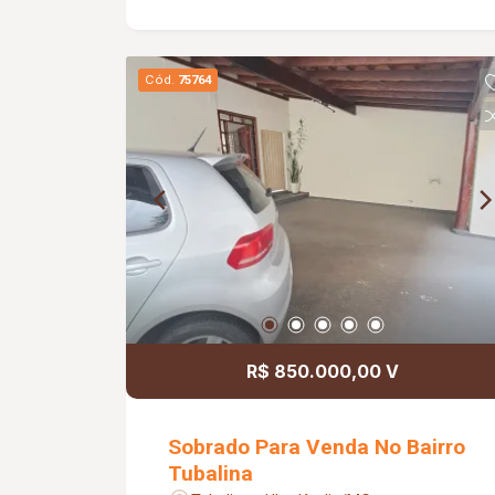
aproximadamente 195M² com 3
quartos sendo 1 suite inacabada, sala
ampla, cozinha ampla, lavanderia,
Cód.
75764
sacada que dá acesso pelos quartos
suite e o 2 quarto do imóvel. Os
cômodos comerciais a frente do imóvel
possui aproximadamente 35M² cada
estando todos alugados. Rendimento
com locação mensal é
aproximadamente R$2.200,00
R$ 850.000,00 V
Sobrado Para Venda No Bairro
Tubalina