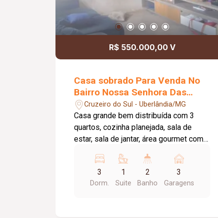
R$ 550.000,00 V
Casa sobrado Para Venda No
Bairro Nossa Senhora Das
Graças.
Cruzeiro do Sul - Uberlândia/MG
Casa grande bem distribuída com 3
quartos, cozinha planejada, sala de
estar, sala de jantar, área gourmet com
churrasqueira e fogão a lenha, garagem
grande para aproximadamente 4 carros.
3
1
2
3
Dorm.
Suite
Banho
Garagens