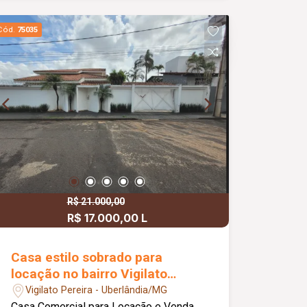
enorme área de lazer com muita
varanda grande, churrasqueira, pia,
Cód.
75035
banheiro, ducha e piscina. Dois
cômodos de despensa. Garagem para
02 carros. Terreno de 360 metros
quadrados e área construída de
aproximadamente 200 metros
quadrados.
R$ 21.000,00
R$ 17.000,00 L
R$ 3.800.000,00 V
Casa estilo sobrado para
locação no bairro Vigilato
Pereira
Vigilato Pereira - Uberlândia/MG
Casa Comercial para Locação e Venda