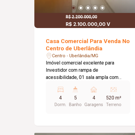
R$ 2.200.000,00
R$ 2.100.000,00 V
Casa Comercial Para Venda No
Centro de Uberlândia
Centro - Uberlândia/MG
Imóvel comercial excelente para
Investidor com rampa de
acessibilidade, 01 sala ampla com
banho, sala em 04 ambientes, 04 salas
(sendo 02 conjugadas) banheiro social
4
5
4
520 m²
com box e espelho, parte térrea com
Dorm.
Banho
Garagens
Terreno
sala, 4 salas sendo 02 conjugadas ,
salão medindo aproximadamente 40m²,
cozinha, área de serviço, vestiário,
banheiro, dependência completa de