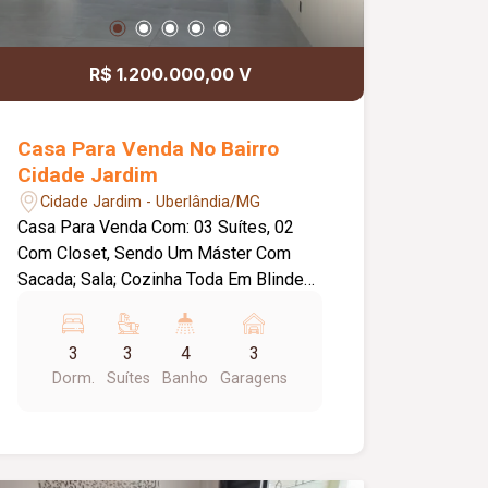
diferenciada, com closet. Diferenciais:
Amplo jardim, ideal para um ambiente
corporativo agradável; Portão eletrônico
R$ 1.200.000,00 V
e porteiro eletrônico para segurança e
comodidade. Imóvel ideal para clínicas,
escritórios, coworkings ou negócios
Casa Para Venda No Bairro
que demandam um espaço
Cidade Jardim
diferenciado.
Cidade Jardim - Uberlândia/MG
Casa Para Venda Com: 03 Suítes, 02
Com Closet, Sendo Um Máster Com
Sacada; Sala; Cozinha Toda Em Blindex
E Metais Pretos, Granitos Pretos;
Garagem Para 3 Carros; Água Aquecida
3
3
4
3
(Boiler De 600lts) Piscina Aquecida;
Dorm.
Suítes
Banho
Garagens
Jardim; Iluminação Led; Portão
Eletrônico.