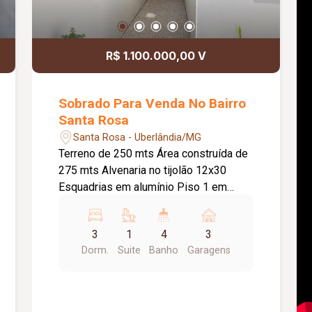
R$ 1.100.000,00 V
Sobrado Para Venda No Bairro
Santa Rosa
Santa Rosa - Uberlândia/MG
Terreno de 250 mts Área construída de
275 mts Alvenaria no tijolão 12x30
Esquadrias em alumínio Piso 1 em
porcelanato Piso 2 no vinílico Primeiro
piso : Garagem para 3 veículos Sala de
3
1
4
3
estar Sala de jantar Sala de TV Lavabo
Dorm.
Suite
Banho
Garagens
Cozinha com móveis planejados
Edicula com churrasqueira em
alvenaria,cômodo de despejo e
banheiro de serviço. Segundo piso: hall