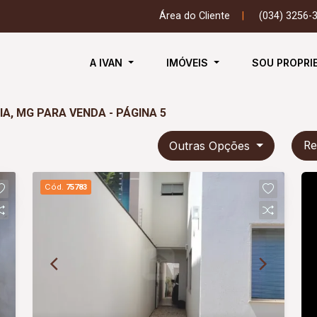
Área do Cliente
|
(034) 3256-
A IVAN
IMÓVEIS
SOU PROPRI
A, MG PARA VENDA - PÁGINA 5
Outras Opções
Re
Cód.
75783