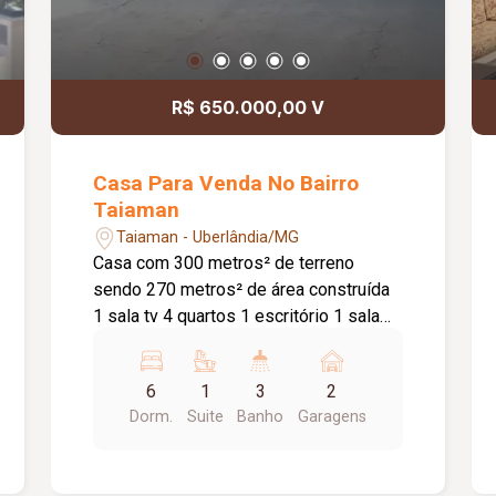
Torneiras Com Água Quente Sistema
De Segurança Laje De Serviço Terceiro
Pavimento, Com Vista Panorâminca
Para A Cidade
R$ 650.000,00 V
Casa Para Venda No Bairro
Taiaman
Taiaman - Uberlândia/MG
Casa com 300 metros² de terreno
sendo 270 metros² de área construída
1 sala tv 4 quartos 1 escritório 1 sala
jantar 1 cozinha americana integrada 1
copa 3 banheiros 1 Suite ampla no
6
1
3
2
andar superior com closet 1 Garagem p
Dorm.
Suite
Banho
Garagens
dois carros 1 Jardim com iluminação
ornamental automático Portal
automático Ventiladores de teto em