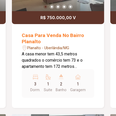
R$ 750.000,00 V
Casa Para Venda No Bairro
Planalto
Planalto - Uberlândia/MG
A casa menor tem 43,5 metros
quadrados o comércio tem 73 e o
apartamento tem 172 metros
quadrados Terreno 240 metros Imóvel
de esquina na avenida próximo a
3
1
2
1
comércio uai escola casa lotérica O
Dorm.
Suite
Banho
Garagem
apartamento 3 quartos sendo um suíte
e 02 com armários Banheiro social Sala
de estar Tem uma lavanderia com
armários e uma varanda Portão