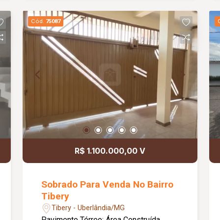
todos os quartos, e ar condicionado na
suite Casa nos fundos com sala,
Cód.
75087
cozinha 2 quartos e lavanderia. Total de
6 quartos
R$ 1.100.000,00 V
Sobrado Para Venda No Bairro
Tibery
Tibery - Uberlândia/MG
Pavimento Térreo: Área Construída