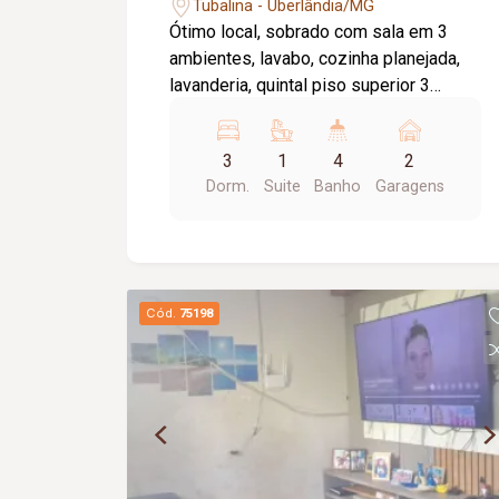
Tubalina - Uberlândia/MG
Ótimo local, sobrado com sala em 3
ambientes, lavabo, cozinha planejada,
lavanderia, quintal piso superior 3
quartos sendo 1 suíte com hidro , 2
quartos com armários
3
1
4
2
Dorm.
Suite
Banho
Garagens
Cód.
75198