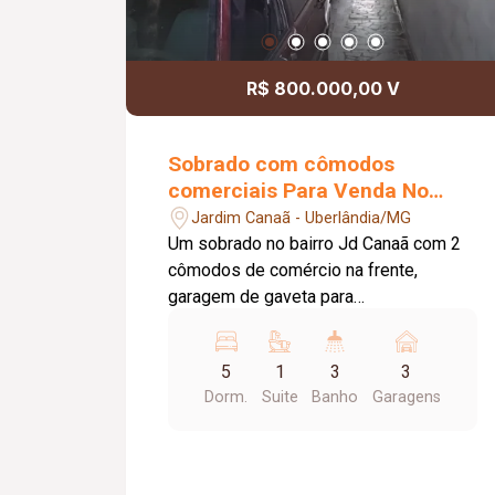
R$ 800.000,00 V
Sobrado com cômodos
comerciais Para Venda No
Bairro Jardim Canaã
Jardim Canaã - Uberlândia/MG
Um sobrado no bairro Jd Canaã com 2
cômodos de comércio na frente,
garagem de gaveta para
aproximadamente 4 carros, 1 casa no
fundo com 3 cômodos e 1 banheiro,
5
1
3
3
alugada por aproximadamente 650
Dorm.
Suite
Banho
Garagens
reais, um espaço que hoje está sendo
utilizado para panificação de
aproximadamente 30M² com estrutura
preparada, 1 apartamento de