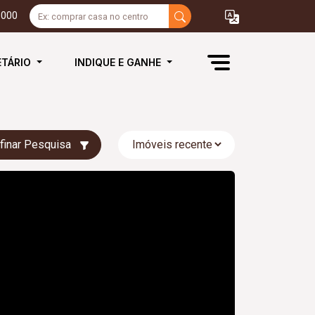
3000
ETÁRIO
INDIQUE E GANHE
finar Pesquisa