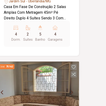
Jardim Sul - Uberlândia/MG
Casa Em Fase De Construção 2 Salas
Amplas Com Metragem 45m² Pé
Direito Duplo 4 Suítes Sendo 3 Com
Closet 5 Banheiros Água Quente E Fria
Esquadrias De Alumínio Preparação
4
2
5
4
Para Automação Área Gourmet 52m²
Dorm.
Suítes
Banho
Garagens
Piscina Aquecida 16,80m² Garagem 4
Carros Sendo 2 Cobertos Previsão De
Entrega 12 Meses
Cód.
75162