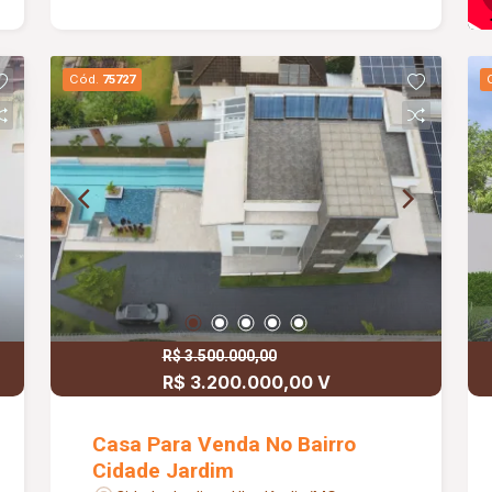
com roupeiro 2 quartos com ar
condicionado e planejados Banheiro
social Escritório com planejados Suíte
Cód.
75727
Master com ar condicionado, closet e
hidromassagem Sacada Circuito
fechado de câmeras Alarmes Cerca
elétrica Energia solar Aquecimento de
água solar Estuda permuta por casa,
apartamento, terreno ou veículos até
400.000$
R$ 3.500.000,00
R$ 3.200.000,00 V
Casa Para Venda No Bairro
Cidade Jardim