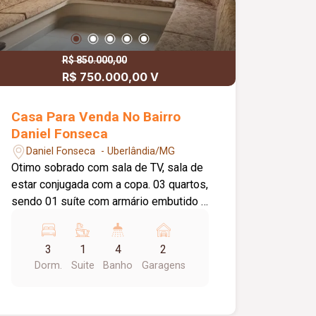
R$ 850.000,00
R$ 750.000,00 V
Casa Para Venda No Bairro
Daniel Fonseca
Daniel Fonseca - Uberlândia/MG
Otimo sobrado com sala de TV, sala de
estar conjugada com a copa. 03 quartos,
sendo 01 suíte com armário embutido e
cama de alvenaria. Quarto de solteiro
com armário embutido, cama e estante
3
1
4
2
de alvenaria. Um banheiro social e um
Dorm.
Suite
Banho
Garagens
lavabo. Cozinha toda montada com
armários. Varanda superior com vista
para área de lazer. No fundo uma