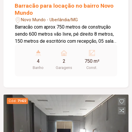
Barracão para locação no bairro Novo
Mundo
Novo Mundo - Uberlândia/MG
Barracão com aprox 750 metros de construção
sendo 600 metros vão livre, pé direito 8 metros,
150 metros de escritório com recepção, 05 salas,
copa, 04 banheiros com acessibilidade, e área de
serviço.
4
2
750 m²
Banho
Garagens
Const.
Cód.
71422