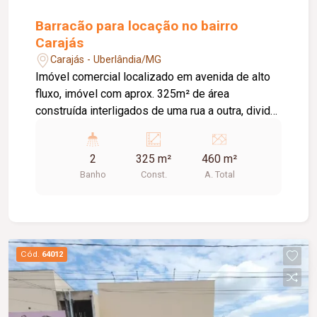
Barracão para locação no bairro
Carajás
Carajás - Uberlândia/MG
Imóvel comercial localizado em avenida de alto
fluxo, imóvel com aprox. 325m² de área
construída interligados de uma rua a outra, divido
entre loja e barracão.
2
325 m²
460 m²
Banho
Const.
A. Total
Cód.
64012