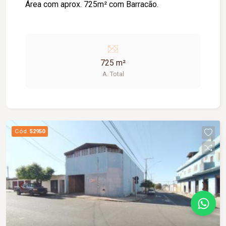
Área com aprox. 725m² com Barracão.
725 m²
A. Total
Cód.
52950