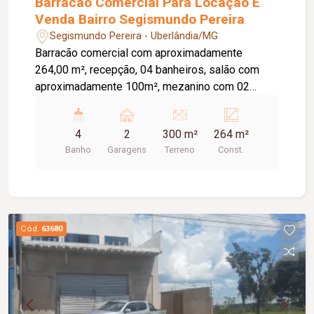
Barracão Comercial Para Locação E
Venda Bairro Segismundo Pereira
Segismundo Pereira - Uberlândia/MG
Barracão comercial com aproximadamente
264,00 m², recepção, 04 banheiros, salão com
aproximadamente 100m², mezanino com 02
salas, copa, área de serviço, estacionamento para
02 carros.
4
2
300 m²
264 m²
Banho
Garagens
Terreno
Const.
Cód.
63680