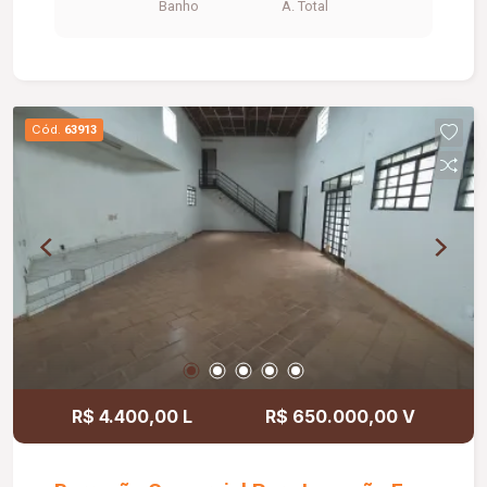
Banho
A. Total
elétrico bifásico e possui Habite-se Comercial,
estando apto para atividades empresariais.
Cód.
63913
R$ 4.400,00 L
R$ 650.000,00 V