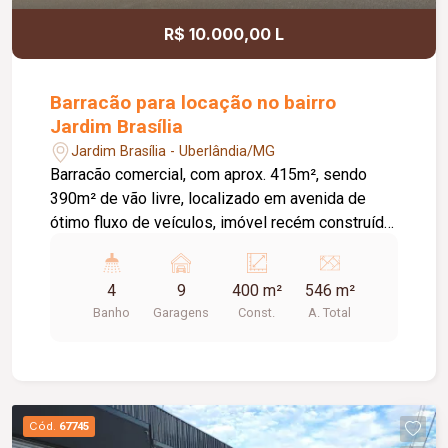
R$ 10.000,00 L
Barracão para locação no bairro
Jardim Brasília
Jardim Brasília - Uberlândia/MG
Barracão comercial, com aprox. 415m², sendo
390m² de vão livre, localizado em avenida de
ótimo fluxo de veículos, imóvel recém construído,
possui 4 banheiros, 2 vestiários, portas
automatizadas, frente recuada com previsão de 9
4
9
400 m²
546 m²
vagas de estacionamento, imóvel ideal para
Banho
Garagens
Const.
A. Total
vários seguimentos, academia, oficinas e etc.....
Cód.
67745