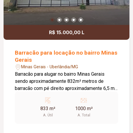
R$ 15.000,00 L
Barracão para locação no bairro Minas
Gerais
Minas Gerais - Uberlândia/MG
Barracão para alugar no bairro Minas Gerais
sendo aproximadamente 832m² metros de
barracão com pé direito aproximadamente 6,5 m²,
02 banheiros, 02 portões eletrônico com
concertina, área total de 1000m².
833 m²
1000 m²
A. Útil
A. Total