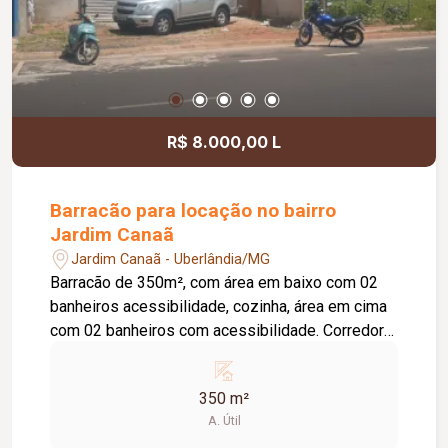
R$ 8.000,00 L
Barracão para locação no bairro
Jardim Canaã
Jardim Canaã - Uberlândia/MG
Barracão de 350m², com área em baixo com 02
banheiros acessibilidade, cozinha, área em cima
com 02 banheiros com acessibilidade. Corredor
lateral de entrada. Porta central com pé direito
duplo, escada. OBS: Opção de locação todo o
350 m²
imóvel ou separado sendo em baixo $4500,00 e
A. Útil
parte de cima $3500,00.