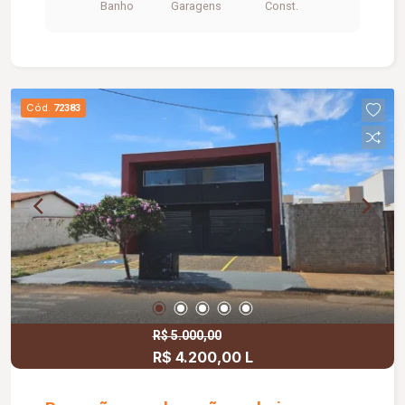
Banho
Garagens
Const.
Cód.
72383
R$ 5.000,00
R$ 4.200,00 L