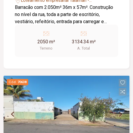
Loteamento empresarial Taiaman -
Uberlândia/MG
Barracão com 2.050m² 36m x 57m². Construção
no nível da rua, toda a parte de escritório,
vestiário, refeitório, entrada para carregar e
descarregar 4 caminhões de grande porte ao
mesmo tempo.
2050 m²
3134.34 m²
Terreno
A. Total
Cód.
70638