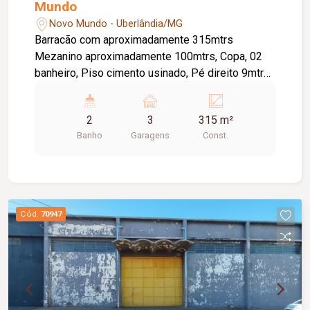
Mundo
Novo Mundo - Uberlândia/MG
Barracão com aproximadamente 315mtrs
Mezanino aproximadamente 100mtrs, Copa, 02
banheiro, Piso cimento usinado, Pé direito 9mtrs,
Estacionamento frontal 03 vagas.
2
3
315 m²
Banho
Garagens
Const.
Cód.
70947