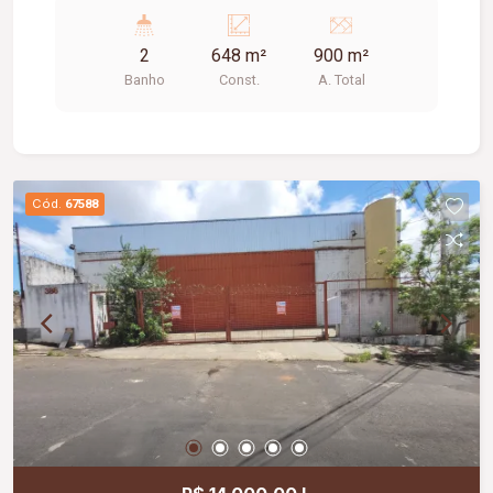
estacionamento frontal, 02 banheiros e copa.
2
648 m²
900 m²
Banho
Const.
A. Total
Cód.
67588