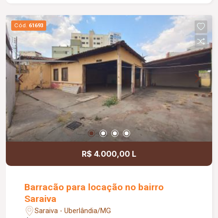
Cód.
61693
R$ 4.000,00 L
Barracão para locação no bairro
Saraiva
Saraiva - Uberlândia/MG