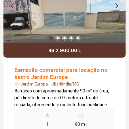
R$ 2.900,00 L
Barracão comercial para locação no
bairro Jardim Europa
Jardim Europa - Uberlândia/MG
Barracão com aproximadamente 90 m² de área,
pé-direito de cerca de 07 metros e frente
recuada, oferecendo excelente funcionalidade
para diversos segmentos comerciais. O imóvel
conta com porta automática, banheiro com
1
90 m²
acessibilidade, piso em cimento usinado, padrão