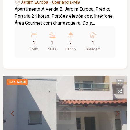
Jardim Europa - Uberlândia/MG
Apartamento A Venda B. Jardim Europa. Prédio:
Portaria 24 horas. Portões eletrônicos. Interfone.
Área Gourmet com churrasqueira. Dois
elevadores. Gás canalizado. Apartamento: Área
Privativa: 51,57 m2. Área Construída: 68,54 m2.
2
1
2
1
Uma garagem. Sala 02 ambientes. Dois quartos
Dorm.
Suite
Banho
Garagem
(01 suíte). Banheiro social. Cozinha. Lavanderia.
Todo montado com armários, Box Blindex, Painel
TV. Piso cerâmica. Bancadas granito. esquadrias
alumínio branco.
Cód.
53468