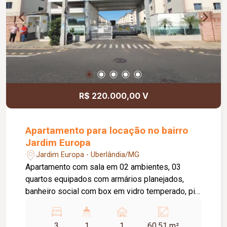
R$ 220.000,00 V
Apartamento para locação no bairro
Jardim Europa
Jardim Europa - Uberlândia/MG
Apartamento com sala em 02 ambientes, 03
quartos equipados com armários planejados,
banheiro social com box em vidro temperado, pia
em granito e armário sob a pia, cozinha estilo
americana com armário planejado sob a pia,
3
1
1
60.51 m²