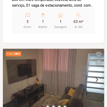
serviço, 01 vaga de estacionamento, cond. com
portaria 24hs, playground, quadra esportiva e
salão de festa.
3
1
1
63 m²
Dorm.
Banho
Garagem
A. Útil
Cód.
5854