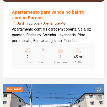
Apartamento para venda no bairro
Jardim Europa
Jardim Europa - Uberlândia/MG
Apartamento com: 01 garagem coberta, Sala, 02
quartos, Banheiro, Cozinha, Lavanderia, Piso
porcelanato, Bancadas granito. Ficará no
Apartamento: Armários embutidos nos 02
quartos, no banheiro ficará: a prateleira de granito
2
1
1
45 m²
e box blindex, na cozinha ficará armários, fogão
Dorm.
Banho
Garagem
A. Útil
cooktop, geladeira duplex inox da Brastemp, na
lavanderia ficará a lave e seca da Samsung. O
condomínio conta com: Playground; Salão de
festas; Quadra; Portaria 24h com monitoramento.
Cód.
65671