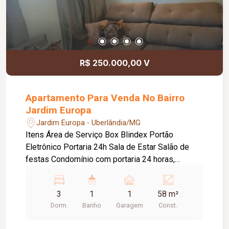
R$ 250.000,00 V
Apartamento Para Venda No Bairro
Jardim Europa
Jardim Europa - Uberlândia/MG
Itens Área de Serviço Box Blindex Portão
Eletrônico Portaria 24h Sala de Estar Salão de
festas Condomínio com portaria 24 horas,
playground, quadra esportiva e salão de festas.
Apartamento com 01 vaga de estacionamento,
3
1
1
58 m²
sala, sacada, 03 quartos, banheiro social com box
Dorm.
Banho
Garagem
Const.
em vidro temperado, cozinha e área de serviço.