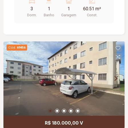
Parque infantil. -Quadra de esporte. -
3
1
1
60.51 m²
Churrasqueira. -Mais de 80 câmeras de vigilância.
Dorm.
Banho
Garagem
Const.
Cód.
69456
R$ 180.000,00 V