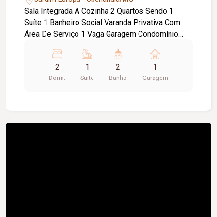
Sala Integrada A Cozinha 2 Quartos Sendo 1
Suíte 1 Banheiro Social Varanda Privativa Com
Área De Serviço 1 Vaga Garagem Condomínio
Oferece: Espaço Gourmet Com Churrasqueira,
Feirinha Semanal.
2
1
2
1
Dorm.
Suite
Banho
Garagem