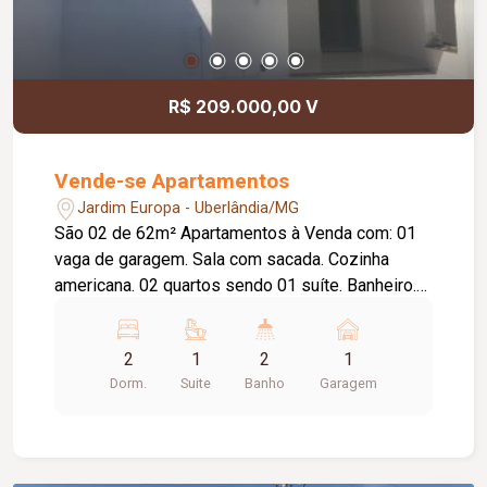
R$ 209.000,00 V
Vende-se Apartamentos
Jardim Europa - Uberlândia/MG
São 02 de 62m² Apartamentos à Venda com: 01
vaga de garagem. Sala com sacada. Cozinha
americana. 02 quartos sendo 01 suíte. Banheiro.
Lavanderia. Piso porcelanato. Veneziana de
alumínio. Apartamento térreo com: Áreas externas
2
1
2
1
e um cômodo de despejo. R$209.000,00 cada
Dorm.
Suite
Banho
Garagem
apartamento.