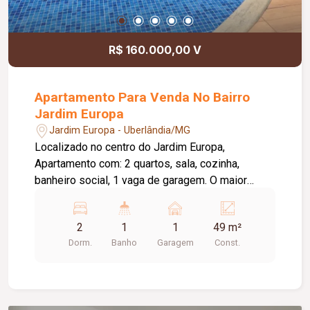
R$ 160.000,00 V
Apartamento Para Venda No Bairro
Jardim Europa
Jardim Europa - Uberlândia/MG
Localizado no centro do Jardim Europa,
Apartamento com: 2 quartos, sala, cozinha,
banheiro social, 1 vaga de garagem. O maior
espaço interno, cômodos bem distribuídos e o
melhor acabamento da categoria; Áreas de
2
1
1
49 m²
convivência entre blocos; Ampla Piscina
Dorm.
Banho
Garagem
Const.
Adulto/infantil numa mega área de lazer com
mais de 360m²; Amplo Salão de Festas com
Espaço Gourmet.