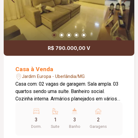
lazer reformada recentemente; Imóvel totalmente
quitado; IPTU pago.
R$ 790.000,00 V
Casa à Venda
Jardim Europa - Uberlândia/MG
Casa com: 02 vagas de garagem. Sala ampla. 03
quartos sendo uma suíte. Banheiro social.
Cozinha interna. Armários planejados em vários
ambientes. Área com cozinha rústica, forno e
fogão à lenha, e bancada p/ massas. Outra área
3
1
3
2
gourmet, com cozinha, churrasqueira, piscina
Dorm.
Suite
Banho
Garagens
6x5m iluminada, ducha externa e banheiro
completo. Aquecimento em toda a casa: torneiras