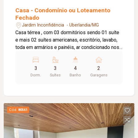
Casa - Condomínio ou Loteamento
Fechado
Jardim Inconfidência - Uberlandia/MG
Casa térrea , com 03 dormitórios sendo 01 suíte
e mais 02 suítes americanas, escritório, lavabo,
toda em armários e painéis, ar condicionado nos
03 quartos e na sala, piscina; Varanda gourmet
com churrasqueira, casa em ótimo estado.
3
3
4
2
Dorm.
Suítes
Banho
Garagens
Cód.
80561