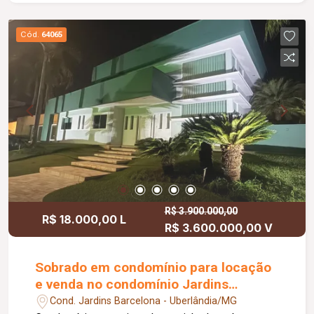
pias banheiros e lavabo esculpida no porcelanato
Ônix, esquadrias Gold Preto, janela da fachada de
Cód.
64065
2.00x4.00, porta de correr cozinha mão amiga e
porta de correr no corredor dando vista para
piscina, encanamento Tigre e conduites Tigre,
fechaduras Pado, fachada, jardins de inverno,
área externa toda pintada no Lamato e tinta coral
em toda casa.
R$ 3.900.000,00
R$ 18.000,00 L
R$ 3.600.000,00 V
Sobrado em condomínio para locação
e venda no condomínio Jardins
Barcelona
Cond. Jardins Barcelona - Uberlândia/MG