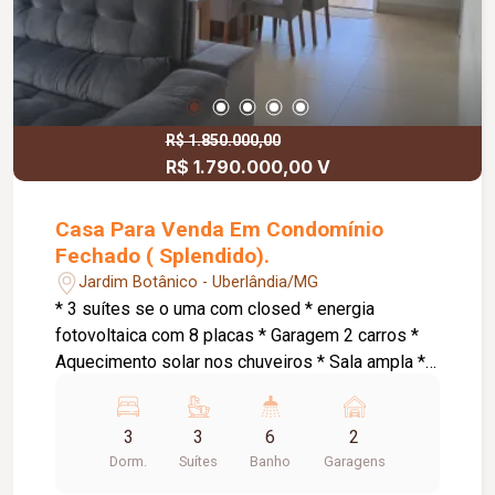
suíte e 1 banheiro social, ar condicionado, móveis
planejados, lavanderia. Quarto externo:
Acomodação para várias pessoas, banheiro e ar
condicionado Área gourmet externa climatizada:
Cozinha completa com armários, churrasqueira,
banheiro masculino e feminino. Área de Lazer
R$ 1.850.000,00
R$ 1.790.000,00 V
externa: Completo com 2 pias e bancadas em
granito, armários e telhado térmico Piscina e
quiosque externos; Campo de futebol; Galinheiro;
Casa Para Venda Em Condomínio
Canil; Capela; **Elétrica e hidráulica de todo o
Fechado ( Splendido).
terreno nova;
Jardim Botânico - Uberlândia/MG
* 3 suítes se o uma com closed * energia
fotovoltaica com 8 placas * Garagem 2 carros *
Aquecimento solar nos chuveiros * Sala ampla *
Escritório * Preparação para ar condicionado *
Várias plantas frutíferas * Armários em todos os
3
3
6
2
quartos e banheiro
Dorm.
Suítes
Banho
Garagens