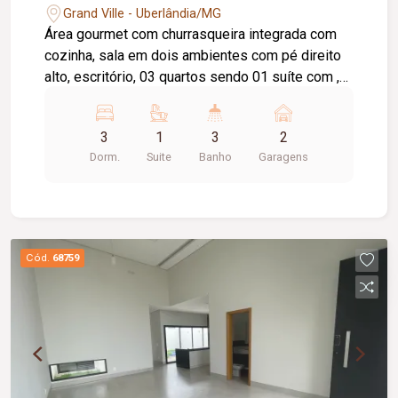
Grand Ville - Uberlândia/MG
Área gourmet com churrasqueira integrada com
cozinha, sala em dois ambientes com pé direito
alto, escritório, 03 quartos sendo 01 suíte com ,
banheiro social, lavanderia, despensa e garagem
para 02 carros. Sala dois ambientes (TV/Jantar)
3
1
3
2
Lavabo Cozinha Despensa Lavanderia Área
Dorm.
Suite
Banho
Garagens
gourmet com churrasqueira
Cód.
68759