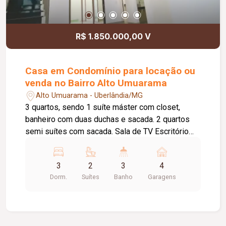
R$ 1.850.000,00 V
Casa em Condomínio para locação ou
venda no Bairro Alto Umuarama
Alto Umuarama - Uberlândia/MG
3 quartos, sendo 1 suíte máster com closet,
banheiro com duas duchas e sacada. 2 quartos
semi suítes com sacada. Sala de TV Escritório
Lavabo Sala de jantar Cozinha pia e bancadas
Despensa Lavanderia Espaço gourmet com
3
2
3
4
churrasqueira, pia e bancadas Banheiro na área
Dorm.
Suítes
Banho
Garagens
externa 4 vagas de garagem, sendo duas coberta
Pé Direito duplo Piso em porcelanato Teto
rebaixado em gesso Iluminação em led