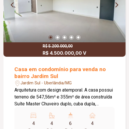
R$ 5.200.000,00
R$ 4.500.000,00 V
Casa em condomínio para venda no
bairro Jardim Sul
Jardim Sul - Uberlândia/MG
Arquitetura com design atemporal. A casa possui
terreno de 547,56m² e 355m² de área construída
Suíte Master Chuveiro duplo, cuba dupla,
banheira; 4 suítes sendo duas no térreo e duas
no piso superior; Casa 100% automatizada;
4
4
6
4
Piscina aquecida com borda infinita; Sala de jantar