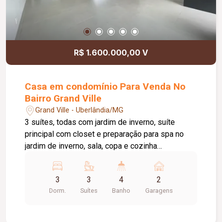
R$ 1.600.000,00 V
Casa em condomínio Para Venda No
Bairro Grand Ville
Grand Ville - Uberlândia/MG
3 suítes, todas com jardim de inverno, suíte
principal com closet e preparação para spa no
jardim de inverno, sala, copa e cozinha
(ambientes integrados), lavabo, despensa,
piscina aquecida, casa com preparação para água
3
3
4
2
quente, porcelanato interno 83x83, porcelanato
Dorm.
Suítes
Banho
Garagens
externo 1.20x1.20, porcelanato da casa Eliane
linha A, lavanderia (bancada de granito são
Gabriel), ilha e pia cozinha (granito são Gabriel),