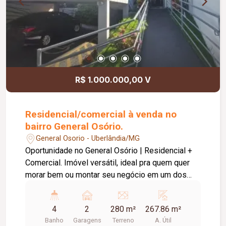
R$ 1.000.000,00 V
Residencial/comercial à venda no
bairro General Osório.
General Osorio - Uberlândia/MG
Oportunidade no General Osório | Residencial +
Comercial. Imóvel versátil, ideal pra quem quer
morar bem ou montar seu negócio em um dos
bairros mais tradicionais de Uberlândia. Garagem
para 02 carros; Rampa de acessibilidade; Sala
4
2
280 m²
267.86 m²
ampla em 02 ambientes; Copa + cozinha
Banho
Garagens
Terreno
A. Útil
funcional; Área de serviço; 04 quartos (sendo 02