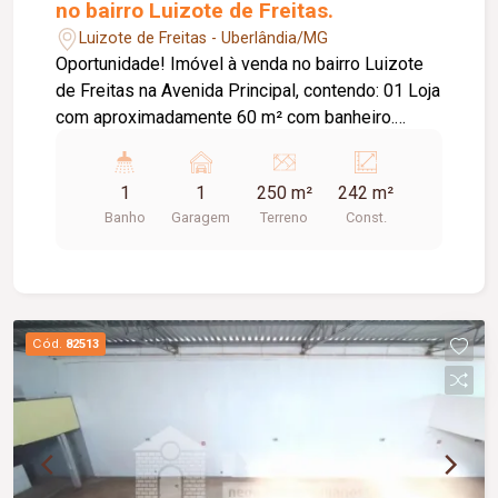
no bairro Luizote de Freitas.
Luizote de Freitas - Uberlândia/MG
Oportunidade! Imóvel à venda no bairro Luizote
de Freitas na Avenida Principal, contendo: 01 Loja
com aproximadamente 60 m² com banheiro.
Ponto de borracharia aproximadamente 20m². 01
Casa com: 03 quartos sendo 01 suíte, Sala,
1
1
250 m²
242 m²
Cozinha, Banheiro, Garagem.
Banho
Garagem
Terreno
Const.
Cód.
82513