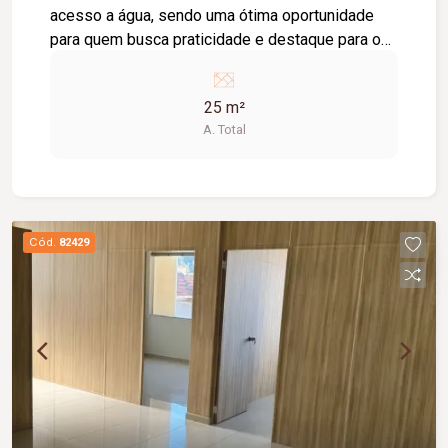
acesso a água, sendo uma ótima oportunidade
para quem busca praticidade e destaque para o
seu negócio. Incluso condomínio, excelente
opção para iniciar ou expandir sua atividade em
25 m²
uma região estratégica da cidade, localizado em
A. Total
frente à praça de alimentação da galeria.
Cód.
82429