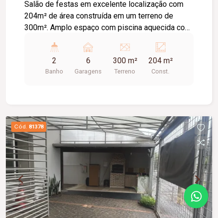
Salão de festas em excelente localização com
204m² de área construída em um terreno de
300m². Amplo espaço com piscina aquecida com
cascata, cozinha com bancadas e churrasqueira;
Despensa, banheiro feminino e masculino,
2
6
300 m²
204 m²
totalizando 02; Mezanino amplo com vista para
Banho
Garagens
Terreno
Const.
todo o salão; Telha isotérmica (sanduiche);
Segundo andar com área reservada.
Cód.
81378