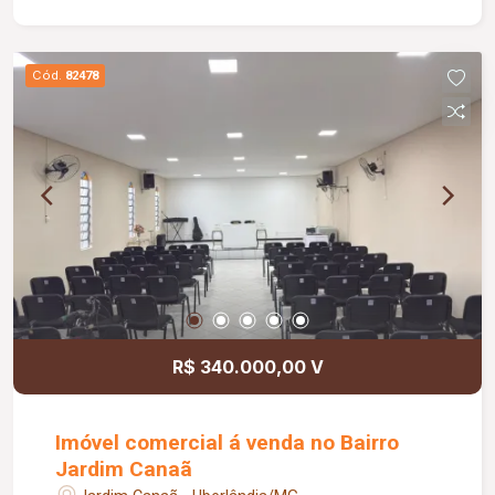
acessíveis; 02 pontos de água; Sem energia
elétrica; 03 caixas d?água; Estrutura metálica com
telhas sanduíche; Piso em cimento rústico. 3.
Cód.
82478
Galpão: Portão de correr; Área útil aproximada:
270 m²; Banheiro; Piso em cimento rústico.
R$ 340.000,00 V
Imóvel comercial á venda no Bairro
Jardim Canaã