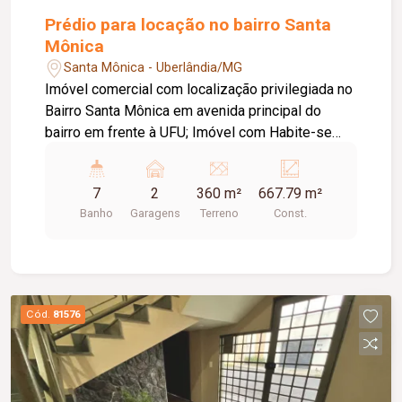
Prédio para locação no bairro Santa
Mônica
Santa Mônica - Uberlândia/MG
Imóvel comercial com localização privilegiada no
Bairro Santa Mônica em avenida principal do
bairro em frente à UFU; Imóvel com Habite-se
comercial; Sendo Terreno de 360m² e área
construída de 667,79m². Composto por 03
7
2
360 m²
667.79 m²
pavimentos, sendo térreo mais 02 pavimentos,
Banho
Garagens
Terreno
Const.
com elevador, recepção, estacionamento,
escritório, mezanino, 07 banheiros, copa e 02
amplos vão livres.
Cód.
81576