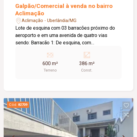
Galpão/Comercial à venda no bairro
Aclimação
Aclimação - Uberlândia/MG
Lote de esquina com 03 barracões próximo do
aeroporto e em uma avenida de quatro vias
sendo: Barracão 1: De esquina, com
aproximadamente 226m² pé direito de 6 metros,
forrado, com climatizador e câmeras de
600 m²
386 m²
segurança e dois banheiros. Barracão 2: 80m²
Terreno
Const.
cobertos e 40m² descobertos incluindo um
banheiro. Barracão 3: 80m² cobertos e 40m²
descobertos incluindo um banheiro. TEM
HABITES.
Cód.
82709