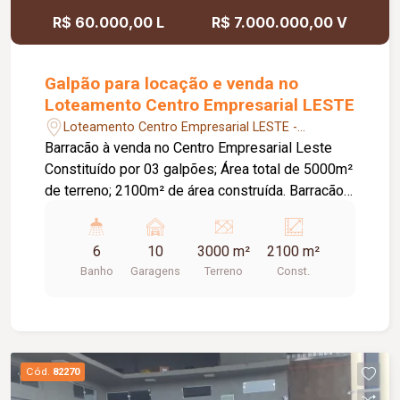
R$ 60.000,00 L
R$ 7.000.000,00 V
Galpão para locação e venda no
Loteamento Centro Empresarial LESTE
Loteamento Centro Empresarial LESTE -
Uberlândia/MG
Barracão à venda no Centro Empresarial Leste
Constituído por 03 galpões; Área total de 5000m²
de terreno; 2100m² de área construída. Barracão
conta com projeto moderno e versátil ideal para
operações de última milha, depósito e
6
10
3000 m²
2100 m²
armazenamento em geral, processo fabril de
Banho
Garagens
Terreno
Const.
médio porte, localizado no entreposto da ZFM,
este imóvel traz varias possibilidades de
estratégias comerciais. Pé direito de 08 metros
de altura; 06 banheiros; 06 vestuários; 03 copa
ampla. São 03 galpões similares com
Cód.
82270
possibilidade de unificar para rodar operações