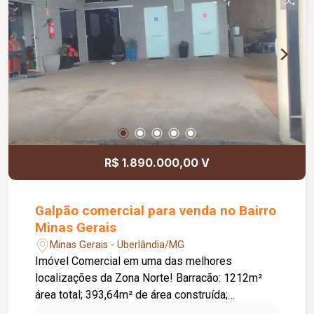
conjuntas ou separadas. Conta também com uma
área verde aos fundos de aproximadamente
1200m² Entre em contato e agende já o seu
atendimento!
R$ 1.890.000,00 V
Galpão comercial para venda no Bairro
Minas Gerais
Minas Gerais - Uberlândia/MG
Imóvel Comercial em uma das melhores
localizações da Zona Norte! Barracão: 1212m²
área total; 393,64m² de área construída;
Possibilidade de unificar com a área da lateral