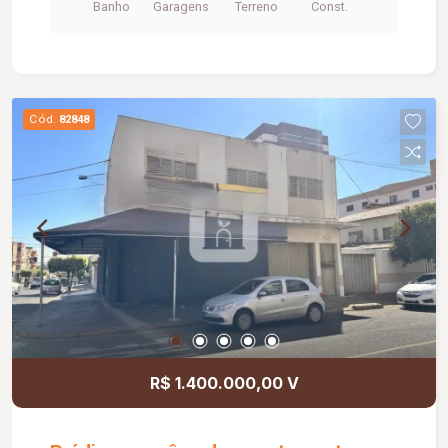
Banho
Garagens
Terreno
Const.
Metragem Construção: Aproximadamente
240,00m2.
Cód.
82848
R$ 1.400.000,00 V