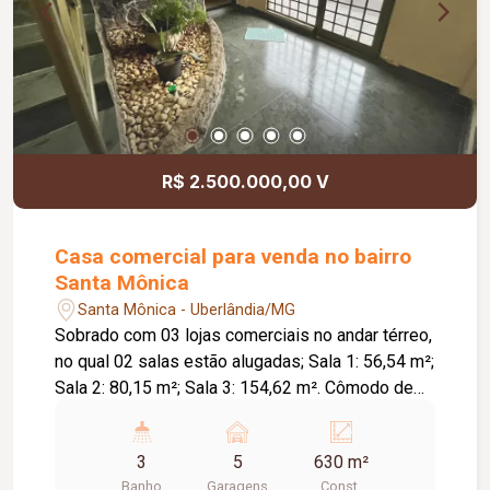
R$ 2.500.000,00 V
Casa comercial para venda no bairro
Santa Mônica
Santa Mônica - Uberlândia/MG
Sobrado com 03 lojas comerciais no andar térreo,
no qual 02 salas estão alugadas; Sala 1: 56,54 m²;
Sala 2: 80,15 m²; Sala 3: 154,62 m². Cômodo de
despensa, quintal com área aberta, garagem
coberta para 02 carros e 03 vagas descobertas.
3
5
630 m²
Piso superior com: 338,09m². 04 quartos sendo
Banho
Garagens
Const.