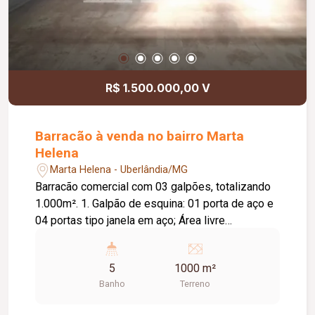
R$ 1.500.000,00 V
Barracão à venda no bairro Marta
Helena
Marta Helena - Uberlândia/MG
Barracão comercial com 03 galpões, totalizando
1.000m². 1. Galpão de esquina: 01 porta de aço e
04 portas tipo janela em aço; Área livre
aproximada: 209 m²; Pé-direito: 5,29 m; 02
banheiros acessíveis; Piso em granitina. 2.
5
1000 m²
Galpão com mezanino: 06 portas de aço; Área
Banho
Terreno
total: 318 m²; Pé-direito: 6,55 m; Mezanino com
aproximadamente 100 m²; 02 banheiros