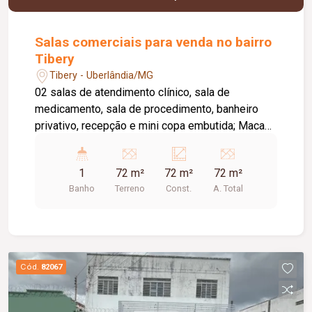
Salas comerciais para venda no bairro
Tibery
Tibery - Uberlândia/MG
02 salas de atendimento clínico, sala de
medicamento, sala de procedimento, banheiro
privativo, recepção e mini copa embutida; Maca
eletrônica importada para procedimento; Mesa de
mármore nos 02 consultórios; 08 poltronas
1
72 m²
72 m²
72 m²
recepção + sala procedimento; 03 cadeiras
Banho
Terreno
Const.
A. Total
escritório couro; 02 televisões nas salas
procedimento; Toda estrutura em madeira; 02
geladeiras (medicamento e alimento); Cafeteira;
Sistema de câmera.
Cód.
82067