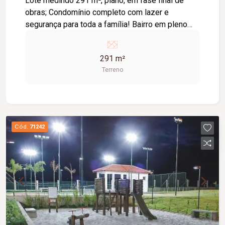
Lote medindo 291 m², plano, em fase final de
obras; Condomínio completo com lazer e
segurança para toda a família! Bairro em pleno
desenvolvimento, lugar super agradável de se
viver!
291 m²
Terreno
Cód.
71242