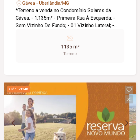
Gávea - Uberlândia/MG
*Terreno a venda no Condomínio Solares da
Gávea. - 1.135m² - Primeira Rua Á Esquerda; -
Sem Vizinho De Fundo; - 01 Vizinho Lateral; -
Pista De Caminhada; - Casa Já Construída;
Melhor localização do condomínio, lado oposto
1135 m²
do Hotel e do viaduto.
Terreno
Cód.
71248