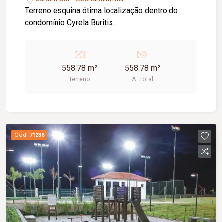
Terreno esquina ótima localização dentro do
condomínio Cyrela Buritis.
558.78 m²
558.78 m²
Terreno
A. Total
Cód.
71236