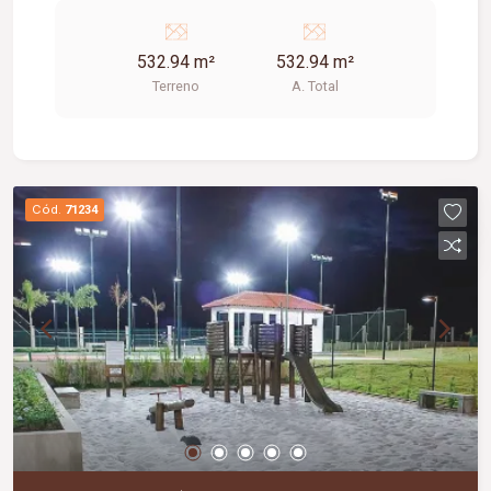
532.94 m²
532.94 m²
Terreno
A. Total
Cód.
71234