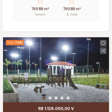
769.88 m²
769.88 m²
Terreno
A. Total
Cód.
71240
R$ 1.128.000,00 V