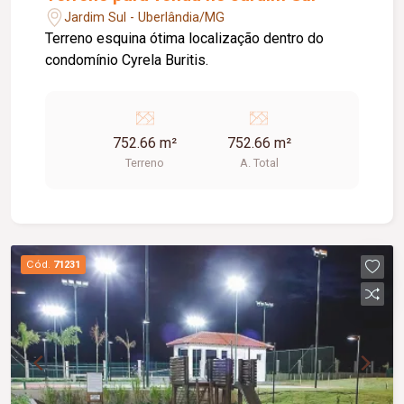
Jardim Sul - Uberlândia/MG
Terreno esquina ótima localização dentro do
condomínio Cyrela Buritis.
752.66 m²
752.66 m²
Terreno
A. Total
Cód.
71231