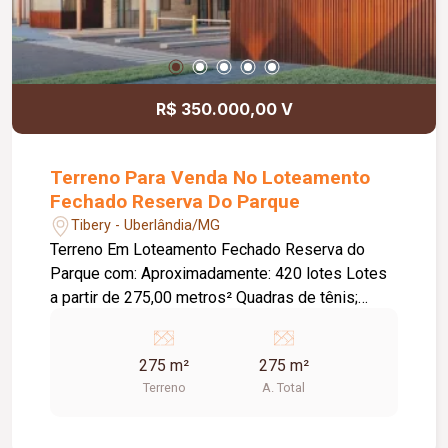
R$ 350.000,00 V
Terreno Para Venda No Loteamento
Fechado Reserva Do Parque
Tibery - Uberlândia/MG
Terreno Em Loteamento Fechado Reserva do
Parque com: Aproximadamente: 420 lotes Lotes
a partir de 275,00 metros² Quadras de tênis;
Quadra poliesportiva; Quadra beach tennis;
Quiosque Espaço pet; Playground; Varanda
275 m²
275 m²
multiuso; Academia; Espaço kids; Espaço teen;
Terreno
A. Total
Piscina; Área gourmet; Espaço cerveja e
churrasco; Espaço vinho e pizza; Espaço fogo;
Espaço jardim de ervas e temperos; Espaço