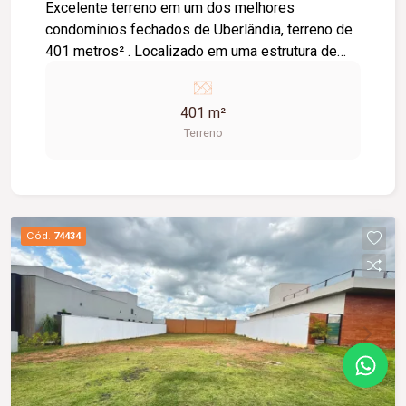
Excelente terreno em um dos melhores
condomínios fechados de Uberlândia, terreno de
401 metros² . Localizado em uma estrutura de
condomínio completo; Condomínio completo
com: Piscina aquecida esportiva, Salão de jogos,
401 m²
Quadra squash, Academia completa, Pista de
Terreno
caminhada, Futebol Society, Parque infantil,
Quadra poliesportiva, Brinquedoteca, Quadra de
tênis e paredão, Quadra de peteca/badminton,
Cód.
74434