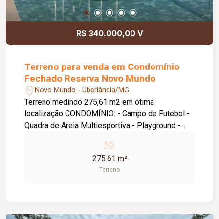
R$ 340.000,00 V
Terreno para venda em Condomínio
Fechado Reserva Novo Mundo
Novo Mundo - Uberlândia/MG
Terreno medindo 275,61 m2 em ótima
localização CONDOMÍNIO: - Campo de Futebol -
Quadra de Areia Multiesportiva - Playground -
Escultura - Churrasqueiras 1 e 2 (espaço
gourmet) - Pergolado 1 e 2 - Redário - Bosque
275.61 m²
com árvores do cerrado e frutíferas - Piscina
Terreno
Adulto climatizada - Piscina Infantil climatizada e
Brinquedo Aquático - Salão de Jogos e
Brinquedoteca - Academia - Vestiários - Portaria,
Administração e Locker - Abrigo de Resíduos