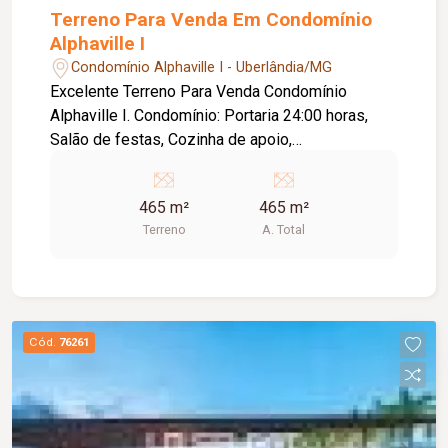
Terreno Para Venda Em Condomínio
Alphaville I
Condomínio Alphaville I - Uberlândia/MG
Excelente Terreno Para Venda Condomínio
Alphaville I. Condomínio: Portaria 24:00 horas,
Salão de festas, Cozinha de apoio,
Brinquedoteca, Sala de jogos, Garage band,
Playground, Pergolato, Academia, Piscina adulto
465 m²
465 m²
e infantil, Quadra de peteca, Quadra de tênis,
Terreno
A. Total
Quadra poliesportiva, Campo de futebol society,
Quiosque com churrasqueira. Terreno: Metragem
Terreno: 15,50m x 30,00m = 465,00m2. Toda infra
estrutura.
Cód.
76261