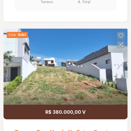
Terreno
A. Total
Cód.
76453
R$ 380.000,00 V