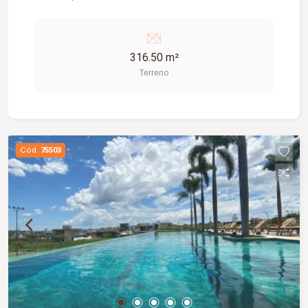
316.50 m²
Terreno
Cód.
75503