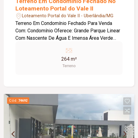
Terreno Em Condomínio Fechado No
Loteamento Portal do Vale II
Loteamento Portal do Vale II - Uberlândia/MG
Terreno Em Condomínio Fechado Para Venda
Com: Condomínio Oferece: Grande Parque Linear
Com Nascente De Água E Imensa Área Verde
Paisagismo Inteligente Nas Áreas Comuns
Iluminação Em Led Salão De Festa Academia
264 m²
Piscinas Infantil E Adulto Áreas De Lazer
Terreno
Mobiliadas E Decoradas Diversos Itens De Lazer
Com Acessodireto A Um Uma Das Principais
Avenidas , Anselmo Alves Dos Santos Condom
´Nio Localizado Dentro De Um Bairro Planejado
Com Conforto E Segurança
Cód.
74692