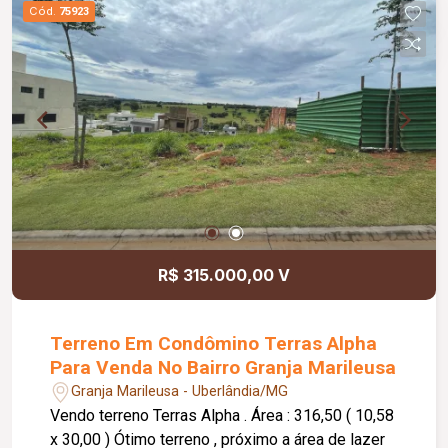
Sólidos - Estação de Alongamento - Playground
Cód.
75923
1 - Salão de Festas e Coworking - Vagas de
estacionamento - Projeto urbanístico que valoriza
a natureza e o bem-estar. - Localizado em uma
das últimas áreas disponíveis da Zona Leste de
Uberlândia, o Reserva Novo Mundo está numa
região com vizinhança consolidada e comércio
forte, com supermercado, padaria, academia,
restaurante, pet shop, farmácia, postos de
combustível e tudo que a sua família precisa por
perto
R$ 315.000,00 V
Terreno Em Condômino Terras Alpha
Para Venda No Bairro Granja Marileusa
Granja Marileusa - Uberlândia/MG
Vendo terreno Terras Alpha . Área : 316,50 ( 10,58
x 30,00 ) Ótimo terreno , próximo a área de lazer