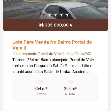
R$ 385.000,00 V
Lote Para Venda No Bairro Portal do
Vale II
Loteamento Portal do Vale II - Uberlândia/MG
Terreno: 264 m² Bairro planejado Portal do Vale
(próximo ao Parque do Sabiá) Piscina adulto e
infantil aquecidas Salão de festas Academia
completa Brinquedoteca Quadra poliesportiva
Salão de jogos Espaço coworking com diversas
264 m²
264 m²
posições de trabalho e sala de reuniões
Terreno
A. Total
reservada 2 quiosques completos para
pequenos eventos 2 quadras de areia (beach
tennis, futvôlei ou vôlei) 1 quadra de tênis