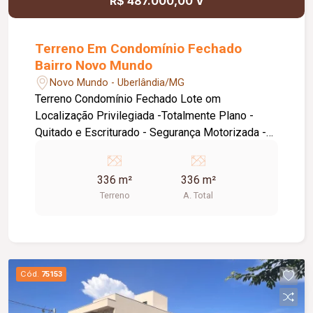
R$ 487.000,00 V
Terreno Em Condomínio Fechado
Bairro Novo Mundo
Novo Mundo - Uberlândia/MG
Terreno Condomínio Fechado Lote om
Localização Privilegiada -Totalmente Plano -
Quitado e Escriturado - Segurança Motorizada -
Piscina Aquecida - Academia Equipada - Salåo de
festas - Quadra Society - Quadra Futsal -
336 m²
336 m²
Brinquedoteca - Petplay - Playground Infantil -
Terreno
A. Total
Espaço Gourmet Churrasco - Praça Verde para
Caminhada - Portaria com Segurança -
Reconhecimento Facial
Cód.
75153