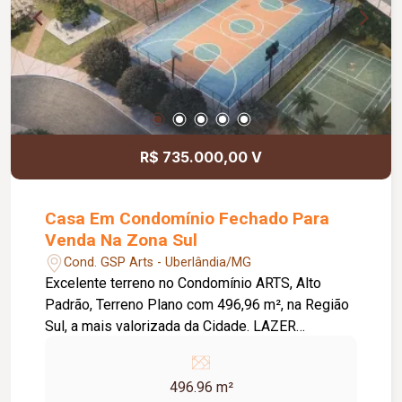
R$ 735.000,00 V
Casa Em Condomínio Fechado Para
Venda Na Zona Sul
Cond. GSP Arts - Uberlândia/MG
Excelente terreno no Condomínio ARTS, Alto
Padrão, Terreno Plano com 496,96 m², na Região
Sul, a mais valorizada da Cidade. LAZER
COMPLETO - Quadra Poliesportiva, - Quadra de
Tênis, - Quadra de Futebol, - Quadra de Squash,, -
496.96 m²
Salão de Festas completo e mobiliado, - Piscina