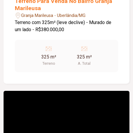
Terreno Para Venda No Bairro Granja
Marileusa
Granja Marileusa - Uberlândia/MG
Terreno com 325m² (leve declive) - Murado de
um lado - R$380.000,00
325 m²
325 m²
Terreno
A. Total