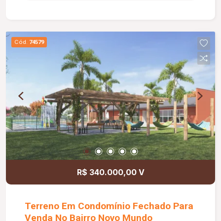
ampla área verde, trazendo ar saudável. O
condomínio oferece diversas opções de lazer
para toda a família, como área verde, piscina e
churrasqueira. Aproveite esta oportunidade e
Cód.
74579
agende já sua visita! Diferenciais do
empreendimento: Quadra de tênis, beach tênis e
poliesportiva; Campo de futebol; Quiosques e
salão de festas; Sala de ginástica e vestiários;
Piscina adulto e infantil; Deck seco e molhado;
Playground; Bicicletário; Pátio de serviços;
Estacionamento.
R$ 340.000,00 V
Terreno Em Condomínio Fechado Para
Venda No Bairro Novo Mundo