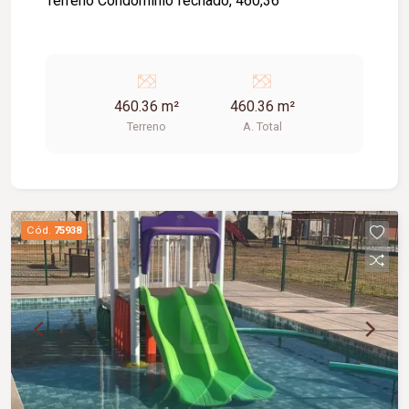
Terreno Condominio fechado, 460,36
460.36 m²
460.36 m²
Terreno
A. Total
Cód.
75938