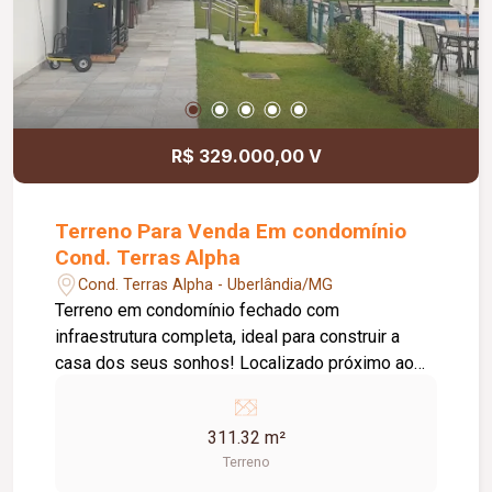
R$ 329.000,00 V
Terreno Para Venda Em condomínio
Cond. Terras Alpha
Cond. Terras Alpha - Uberlândia/MG
Terreno em condomínio fechado com
infraestrutura completa, ideal para construir a
casa dos seus sonhos! Localizado próximo ao
clube, com ótima topografia para construir um
imóvel imponente e sofisticado. O condominio
311.32 m²
está localizado em área tranquila e segura, com
Terreno
fácil acesso a serviços e comércios, além de