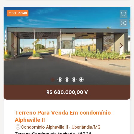
(saibro) Parquinho infantil Espaço Pet
Espaço Zen
Cód.
75940
R$ 680.000,00 V
Terreno Para Venda Em condomínio
Alphaville II
Condomínio Alphaville II - Uberlândia/MG