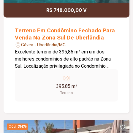
R$ 748.000,00 V
Terreno Em Condômino Fechado Para
Venda Na Zona Sul De Uberlândia
Gávea - Uberlândia/MG
Excelente terreno de 395,85 m² em um dos
melhores condomínios de alto padrão na Zona
Sul. Localização privilegiada no Condomínio
Tamboré. Condomínio com: Portaria 24 horas;
Controle de acesso com câmeras e sistema de
395.85 m²
segurança; Irrigação automatizada; Fiação
Terreno
totalmente subterrânea; Painéis fotovoltaicos
para geração de energia; Lazer completo com
piscinas adulto de 25m de raia e borda infinita e
infantil climatizadas; Spa, deck molhado e solário;
Salão de festas; Family space; Academia; Sauna;
Cód.
75476
Quadras de esportes; Beach tênis; Quadra de