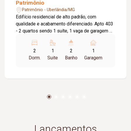
Patrimônio
Patrimônio - Uberlândia/MG
Edifício residencial de alto padrão, com
qualidade e acabamento diferenciado. Apto 403
- 2 quartos sendo 1 suíte, 1 vaga de garagem R$
560.550,00 Apto 702 - 2 quartos sendo 1 suíte,
2 vaga de garagem R$ 720.000,00 Apto 902 - 2
2
1
2
1
quartos sendo 1 suíte, 2 vaga de garagem R$
Dorm.
Suite
Banho
Garagem
601.000,00 Todos os apartamentos tem opção
de varanda gourmet, duto de alvenaria para
churrasqueira, 1 suíte, área de serviço. área
técnica para condensadoras, porcelanato extra
em toda a unidade, rodapé embutido. Possuí
elevador, 1 ou 2 vagas de garagem, salão de
festas, hall de entrada, academia equipada. Vaga
para visitante
Lançamentos