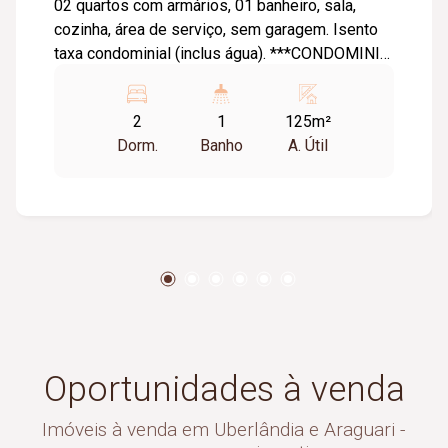
02 quartos com armários, 01 banheiro, sala,
cozinha, área de serviço, sem garagem. Isento
taxa condominial (inclus água). ***CONDOMINIO
INCLUSO NO ALUGUEL*** Água será cobrada
separadamente (proprietária enviará o boleto
2
1
125m²
para divisão)
Dorm.
Banho
A. Útil
Oportunidades à venda
Imóveis à venda em Uberlândia e Araguari -