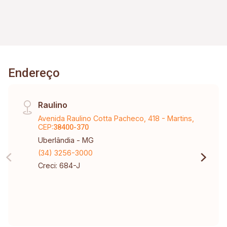
IMÓVEIS POR PROXIMIDADES
Escolha as referências e pontos onde deseja
encontrar um imóvel
Endereço
Saiba mais
Raulino
Avenida Raulino Cotta Pacheco, 418 - Martins,
CEP:
38400-370
Uberlândia - MG
(34) 3256-3000
Creci: 684-J