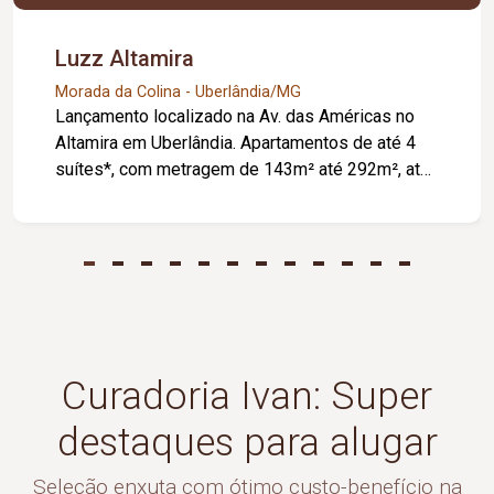
Luzz Altamira
Morada da Colina - Uberlândia/MG
Lançamento localizado na Av. das Américas no
Altamira em Uberlândia. Apartamentos de até 4
suítes*, com metragem de 143m² até 292m², até
4 vagas de garagem e depósito privativo. *
Planta de 143,59m² com 3 suítes (sendo a suíte
master com closet), Varanda Gourmet, Suíte
Master Ampliada, Cozinha com ilha, Lavabo, Sala
e varanda niveladas. * Planta de 292,05m² com 4
suítes, suíte master com sala de banho e preparo
para banheira, elevador privativo, cozinha com
ilha, sala de jantar e estar, Sala e hall privativo
Curadoria Ivan: Super
com pé-direito duplo, ampla varanda gourmet e
destaques para alugar
lavabo.
Seleção enxuta com ótimo custo-benefício na