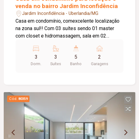
venda no bairro Jardim Inconfidência
Jardim Inconfidência - Uberlandia/MG
Casa em condomínio, comexcelente localização
na zona sul!! Com 03 suítes sendo 01 master
com closet e hidromassagem, sala em 02
ambientes, escritório, lavabo, cozinha toda
planejada com armários, coifa e Coocktop, área
3
3
5
2
de lazer com churrasqueira, banheiro, piscina e
Dorm.
Suítes
Banho
Garagens
ducha, área de lavanderia, 02 vagas de garagem
coberta. Condomínio com: salão de festas,
quadras e campo de futebol.
Cód.
80359