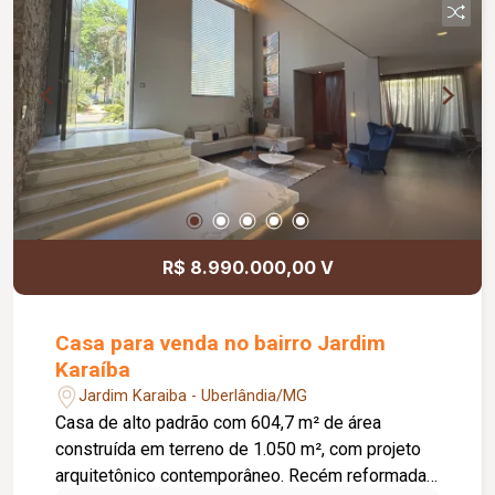
exaustão, Piscina aquecida com Hidro, cascata e
automação, Cozinha ampla com ilha e chaminé
para coifa de exaustão. Fachada Moderna e
imponente, Porta de ACM com pé direito duplo,
Projeto Luminotécnico Moderno, Paisagismo
completo, Irrigação Automatizada, Conceito
aberto com espaços integrados, Água aquecida
nas torneiras, Infra para ar condicionado.
R$ 8.990.000,00 V
Casa para venda no bairro Jardim
Karaíba
Jardim Karaiba - Uberlândia/MG
Casa de alto padrão com 604,7 m² de área
construída em terreno de 1.050 m², com projeto
arquitetônico contemporâneo. Recém reformada