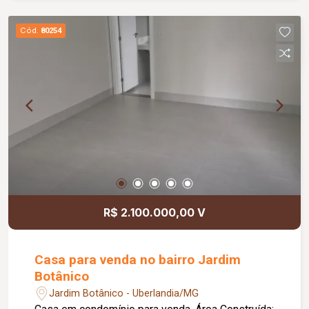
térreo: Sala espaçosa para 02 ambientes, com
pé-direito duplo, proporcionando amplitude e
Cód.
80254
iluminação natural; Cozinha planejada com ilha
central, ideal para quem aprecia praticidade e
design; Lavabo elegante; Home TV aconchegante;
Suíte térrea, perfeita para hóspedes ou para
garantir acessibilidade sem abrir mão do
conforto. Pavimento superior: 03 suítes amplas,
todas equipadas com closet; Suíte master
excepcional, com hidromassagem e espaço
pensado para máximo bem-estar; Total de 04
suítes, integrando privacidade, conforto e
funcionalidade para toda a família.
R$ 2.100.000,00 V
Casa para venda no bairro Jardim
Botânico
Jardim Botânico - Uberlandia/MG