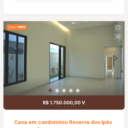
home cinema, cozinha e lavanderia; Suíte 01,
suíte 02, Suíte master e lavabo; Varanda gourmet
integrada com a garagem espaço com 66 m²;
Piscina com aquecimento solar e preparação
Cód.
79872
para trocador de calor; Irrigação automatizada
sistema Rain Bird Com iluminação decorativa;
Pisos em porcelanato e vinílico nas áreas
intimas; Sistema de aquecimento de torneiras e
chuveiros marca heliotek bosch; Preparação para
pressurização de água fria e quente; Paisagismo.
R$ 1.750.000,00 V
Casa em condomínio Reserva dos Ipês