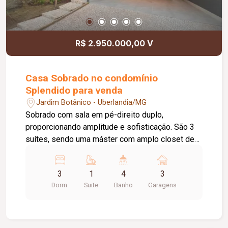
R$ 2.950.000,00 V
Casa Sobrado no condomínio
Splendido para venda
Jardim Botânico - Uberlandia/MG
Sobrado com sala em pé-direito duplo,
proporcionando amplitude e sofisticação. São 3
suítes, sendo uma máster com amplo closet de
luxo. Armários planejados em todos os cômodos
(exceto escritório). Revestimentos em pedras
3
1
4
3
naturais na fachada e na área gourmet. Sistema
Dorm.
Suite
Banho
Garagens
de energia fotovoltaica (Geração G1 ? exclusivo).
Aquecimento solar completo para toda a casa e
piscina. Cozinha equipada com micro-ondas,
cooktop, coifa e metais cromados de marcas A+.