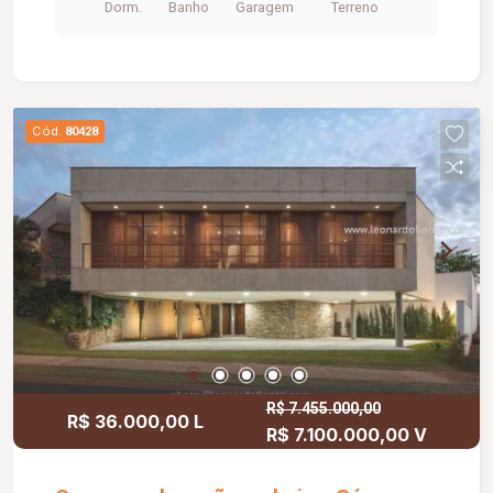
Dorm.
Banho
Garagem
Terreno
cerca elétrica. A casa possui: 02 quartos, Sala,
Cozinha com área serviços, Banheiro, Garagem.
Cód.
80428
R$ 7.455.000,00
R$ 36.000,00 L
R$ 7.100.000,00 V