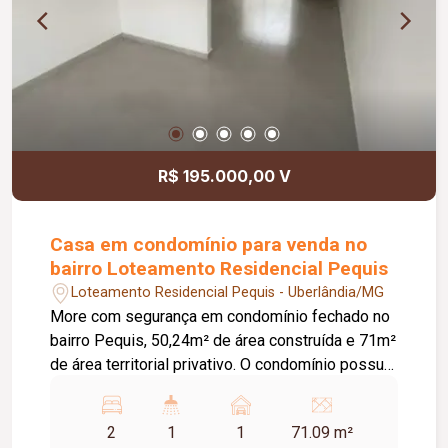
R$ 195.000,00 V
Casa em condomínio para venda no
bairro Loteamento Residencial Pequis
Loteamento Residencial Pequis - Uberlândia/MG
More com segurança em condomínio fechado no
bairro Pequis, 50,24m² de área construída e 71m²
de área territorial privativo. O condomínio possui:
Playground, Quadra Poliesportiva, Espaço
Gourmet com churrasqueira, Interfone celular com
2
1
1
71.09 m²
portão eletrônico, Sistema de segurança com