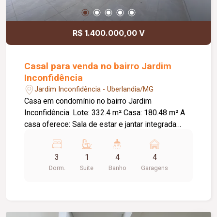
R$ 1.400.000,00 V
Casal para venda no bairro Jardim
Inconfidência
Jardim Inconfidência - Uberlandia/MG
Casa em condomínio no bairro Jardim
Inconfidência. Lote: 332.4 m² Casa: 180.48 m² A
casa oferece: Sala de estar e jantar integrada
com pé direito duplo, lavabo. 03 quartos e 04
banheiros, sendo uma suíte master com banheira,
3
1
4
4
02 cubas e closet. Área de lazer com piscina
Dorm.
Suite
Banho
Garagens
aquecida, churrasqueira e banheiro. Móveis
planejados modernos em todas as áreas,
incluindo banheiros, cozinha, salas estar e jantar.
Sistema de água com aquecimento solar nos