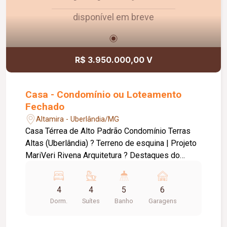
disponível em breve
R$ 3.950.000,00 V
Casa - Condomínio ou Loteamento
Fechado
Altamira - Uberlândia/MG
Casa Térrea de Alto Padrão Condomínio Terras
Altas (Uberlândia) ? Terreno de esquina | Projeto
MariVeri Rivena Arquitetura ? Destaques do
imóvel: ? Terreno: 546,31 m² ? Área construída:
303,27 m² + 15 m² de sóton (não contabilizados)
4
4
5
6
? 4 suítes, sendo 1 master com closet ?
Dorm.
Suítes
Banho
Garagens
Escritório (reversível para closet ) ? Home
cinema ? Área gourmet completa com