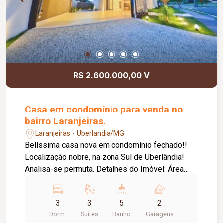
(quente e fria), - Energia fotovoltaica, -
Aquecimento solar, - Piso superior em laminado,
- 02 Lustres modernos 1,5 m de diâmetro, -
Fachada com revestimento em Pedra Madeira e
pele de vidro, - Parede da escada com
revestimento em Pedra Pirenópolis, - Escada e
R$ 2.600.000,00 V
ilha da cozinha gourmet em pedra Taj, - Mahal, -
Todas as cubas de banheiro esculpidas em
pedra,
Casa em condomínio para venda no
bairro Laranjeiras.
Laranjeiras - Uberlandia/MG
Belíssima casa nova em condomínio fechado!!
Localização nobre, na zona Sul de Uberlândia!
Analisa-se permuta. Detalhes do Imóvel: Área
construída de 229,60 m² Área do Terreno 448 m²
Estrutura e Lazer: Garagem para 02 veículos,
3
3
5
2
varanda gourmet integrada com a garagem e
Dorm.
Suítes
Banho
Garagens
vestiário, piscina aquecida, sala de estar e jantar,