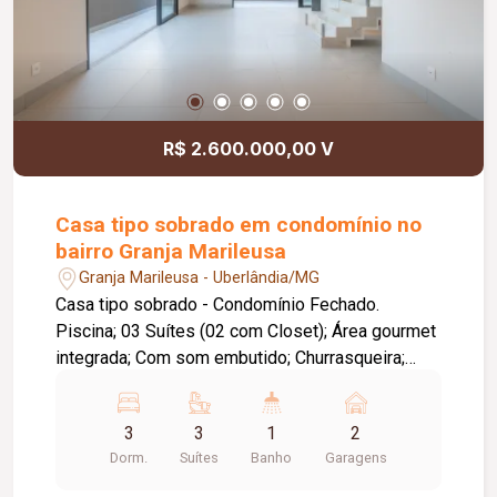
R$ 2.600.000,00 V
Casa tipo sobrado em condomínio no
bairro Granja Marileusa
Granja Marileusa - Uberlândia/MG
Casa tipo sobrado - Condomínio Fechado.
Piscina; 03 Suítes (02 com Closet); Área gourmet
integrada; Com som embutido; Churrasqueira;
Garagem para 02 carros; Irrigação; Automação;
Portas todas em ACM; Paisagismo pronto;
3
3
1
2
Fotovoltaica (projeto em andamento).
Dorm.
Suítes
Banho
Garagens