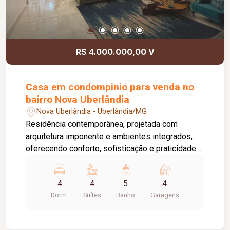
melhores fabricantes, sistema de aquecimento
solar de água.
R$ 4.000.000,00 V
Casa em condompinio para venda no
bairro Nova Uberlândia
Nova Uberlândia - Uberlândia/MG
Residência contemporânea, projetada com
arquitetura imponente e ambientes integrados,
oferecendo conforto, sofisticação e praticidade
em cada detalhe. Área externa e garagem; Ampla
garagem para 04 veículos, sendo 02 vagas
4
4
5
4
cobertas e 02 descobertas; Varanda gourmet
Dorm.
Suítes
Banho
Garagens
totalmente integrada ao living; Piscina aquecida,
perfeita para lazer durante todo o ano; Lavanderia
independente, com acesso funcional. Pavimento