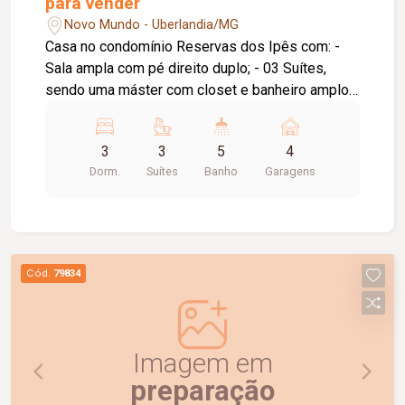
para vender
Novo Mundo - Uberlandia/MG
Casa no condomínio Reservas dos Ipês com: -
Sala ampla com pé direito duplo; - 03 Suítes,
sendo uma máster com closet e banheiro amplo,
janelas automatizada; - Escritório com banheiro; -
Cozinha; - Área de serviço; - Depósito; - Varanda
3
3
5
4
Gourmet; - Banheiro para atender a área de lazer;
Dorm.
Suítes
Banho
Garagens
- Piscina, com aquecimento e automatização; -
Jardinagem; - Luminárias; - Aquecimento de água
dos banhos e torneiras; - Ótima localização
dentro do condomínio; - Ambientes com
preparação para ar condicionado; - Totalizando
Cód.
79834
193, 28 metros quadrados;
Imagem em
preparação