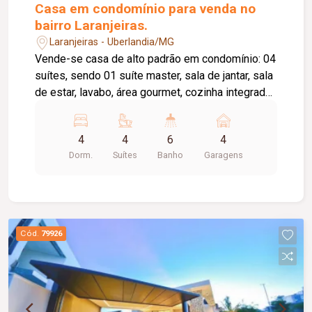
Master em Mármore Marrom imperador.
Casa em condomínio para venda no
bairro Laranjeiras.
Laranjeiras - Uberlandia/MG
Vende-se casa de alto padrão em condomínio: 04
suítes, sendo 01 suíte master, sala de jantar, sala
de estar, lavabo, área gourmet, cozinha integrada,
churrasqueira, piscina com aquecimento, hidro, 06
banheiros, sendo 04 suítes, 04 vagas de
4
4
6
4
garagem. Detalhes do imóvel: - Sistema de
Dorm.
Suítes
Banho
Garagens
irrigação automática, - Luminotécnico totalmente
executado, - Lustres modernos na sala de jantar
e sala de estar, - Metais Deca Level, -
Porcelanato interno 1,20x1,20 Elizabeth e externo
Portinari, - Home cinema reversível para
Cód.
79926
escritório, - Persianas automatizadas, - Portas
em ACM, - Planejados executados pela Ulian
(cozinha), - Rodapé embutido em toda a casa, -
Ralos ocultos, - Jardim 100% executado, - Bomba
pressurizadora em todas as torneiras e chuveiro