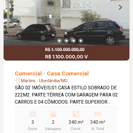
R$ 1.100.000.000,00
R$ 1.100.000,00 V
Comercial - Casa Comercial
Martins - Uberlândia/MG
SÃO 02 IMÓVEIS:01 CASA ESTILO SOBRADO DE
222M2. PARTE TÉRREA COM GARAGEM PARA 02
CARROS E 04 CÔMODOS. PARTE SUPERIOR
COM SALA EM 02 AMBIENTES, 03 QUARTOS,
BANHEIRO SOCIAL, COZINHA E ÁREA DE
3
2
340 m²
340 m²
SERVIÇO. 01 CASA RESIDENCIAL DE 161M2
Dorm.
Garagens
Const.
A. Total
COM 02 SALAS, 03 QUARTOS, BANHEIRO