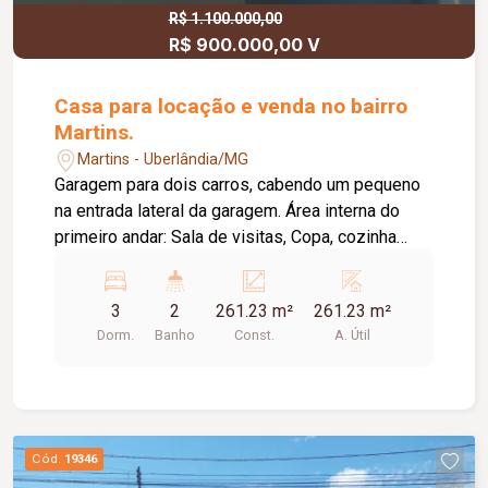
R$ 1.100.000,00
R$ 900.000,00 V
Casa para locação e venda no bairro
Martins.
Martins - Uberlândia/MG
Garagem para dois carros, cabendo um pequeno
na entrada lateral da garagem. Área interna do
primeiro andar: Sala de visitas, Copa, cozinha
com armários embutidos, sala de TV, reversível
para um quarto, uma suíte com armários
3
2
261.23 m²
261.23 m²
embutidos no quarto e banheiro, um quarto com
Dorm.
Banho
Const.
A. Útil
armários embutidos, banheiro social com
armários embutidos, despensa com prateleiras
de granito. Área interna segundo piso: dois
quartos demi-suítes ambos com armários
embutidos e o banheiro também. Área externa:
Cód.
19346
dois corredores laterais, uma dispensa para gás