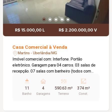
R$ 15.000,00 L
R$ 2.200.000,00 V
Casa Comercial à Venda
Martins - Uberlândia/MG
Imóvel comercial com: Interfone. Portão
eletrônico. Garagem para 04 carros. 03 salas de
recepção. 07 salas com banheiro (todos com
armários). Ar condicionado (07 salas e em 02
salas da recepção). 01 sala. Cozinha. Deposito.
11
4
590.63 m²
374 m²
Cômodo para material de limpeza. Piso granito,
Banho
Garagens
Terreno
Const.
porcelanato e cerâmica. - Imóvel no seguimento
da área da saúde e logística.