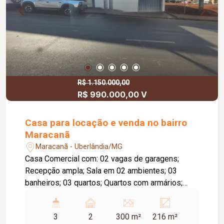
R$ 1.150.000,00
R$ 990.000,00 V
Casa para locação e venda no bairro
Maracanã
Maracanã - Uberlândia/MG
Casa Comercial com: 02 vagas de garagens;
Recepção ampla; Sala em 02 ambientes; 03
banheiros; 03 quartos; Quartos com armários;
Cozinha com armários; Área de serviço; Edícula
com laje; Piso taco; Cerâmica.
3
2
300 m²
216 m²