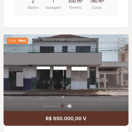
2
1
300 m²
180 m²
Banho
Garagem
Terreno
Const.
Cód.
78642
R$ 650.000,00 V