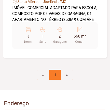
Santa Mônica - Uberlândia/MG
IMÓVEL COMERCIAL ADAPTADO PARA ESCOLA,
COMPOSTO POR:02 VAGAS DE GARAGEM, 01
APARTAMENTO NO TÉRREO (250M²) COM ÁREA
NO FUNDO (60M²) E 01 APARTAMENTO NO 1º
ANDAR(250M²).CADA APARTAMENTO POSSUI:
3
1
2
560 m²
SALA, 03 QUARTOS SENDO 01 SUÍTE, BANHEIRO
Dorm.
Suite
Garagens
Const.
SOCIAL, COZINHA E ÁREA DE SERVIÇO.PISO
CERÂMICA.
«
1
»
Endereço