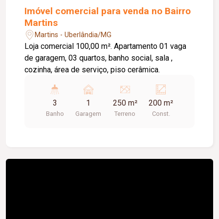
Imóvel comercial para venda no Bairro
Martins
Martins - Uberlândia/MG
Loja comercial 100,00 m². Apartamento 01 vaga
de garagem, 03 quartos, banho social, sala ,
cozinha, área de serviço, piso cerâmica.
3
1
250 m²
200 m²
Banho
Garagem
Terreno
Const.