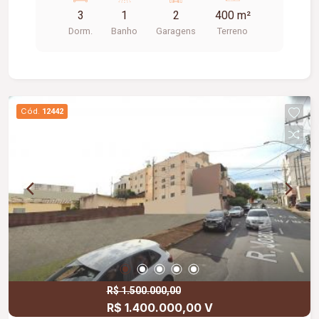
3
1
2
400 m²
Dorm.
Banho
Garagens
Terreno
Cód.
12442
R$ 1.500.000,00
R$ 1.400.000,00 V