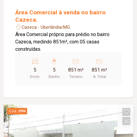
Área Comercial à venda no bairro
Cazeca.
Cazeca - Uberlândia/MG
Área Comercial próprio para prédio no bairro
Cazeca, medindo 851m², com 05 casas
construídas.
5
5
851 m²
851 m²
Dorm.
Banho
Terreno
A. Total
Cód.
2994