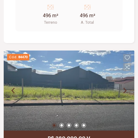
496 m²
496 m²
Terreno
A. Total
Cód.
84470