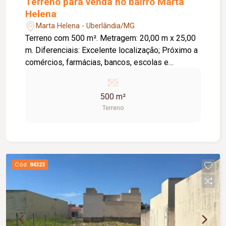
Terreno para venda no bairro Marta
Helena
Marta Helena - Uberlândia/MG
Terreno com 500 m². Metragem: 20,00 m x 25,00
m. Diferenciais: Excelente localização; Próximo a
comércios, farmácias, bancos, escolas e
supermercados; Possui 04 casas construídas,
com venda direcionada principalmente para o
500 m²
terreno; Excelente oportunidade para
Terreno
investimento ou novos projetos.
Cód.
84323