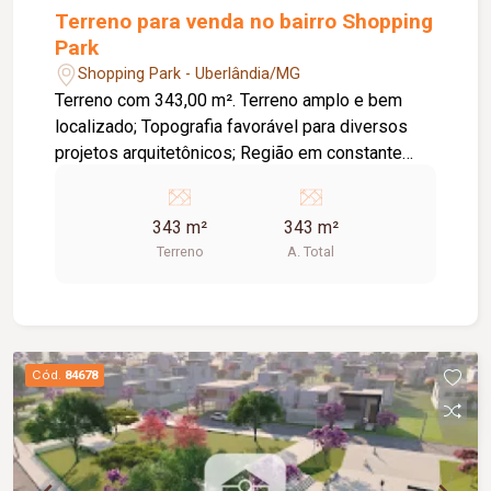
Terreno para venda no bairro Shopping
Park
Shopping Park - Uberlândia/MG
Terreno com 343,00 m². Terreno amplo e bem
localizado; Topografia favorável para diversos
projetos arquitetônicos; Região em constante
valorização; Ideal para construção residencial ou
investimento; Fácil acesso às principais vias da
343 m²
343 m²
cidade; Próximo a comércios, escolas,
Terreno
A. Total
supermercados e diversos serviços.
Cód.
84678