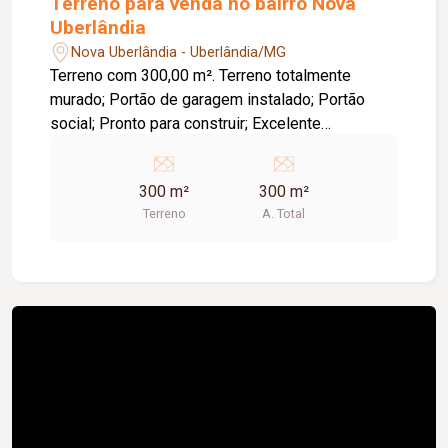
Terreno para venda no bairro Nova
Uberlândia
Nova Uberlândia - Uberlândia/MG
Terreno com 300,00 m². Terreno totalmente
murado; Portão de garagem instalado; Portão
social; Pronto para construir; Excelente
localização; Região em constante valorização;
Próximo a comércios, escolas e diversos
300 m²
300 m²
serviços. Ideal para quem busca segurança,
Terreno
A. Total
praticidade e uma excelente oportunidade de
investimento.