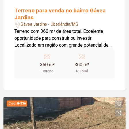
Terreno para venda no bairro Gávea
Jardins
Gávea Jardins - Uberlândia/MG
Terreno com 360 m² de área total. Excelente
oportunidade para construir ou investir;
Localizado em região com grande potencial de
valorização; Ótima opção para projetos
residenciais.
360 m²
360 m²
Terreno
A. Total
Cód.
84336