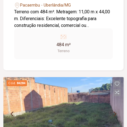
Pacaembu - Uberlândia/MG
Terreno com 484 m². Metragem: 11,00 m x 44,00
m. Diferenciais: Excelente topografia para
construção residencial, comercial ou
investimento; Localizado em avenida da região;
Região consolidada, com fácil acesso a
484 m²
comércios, serviços, escolas e demais
Terreno
conveniências; Excelente potencial de
valorização.
Cód.
84284