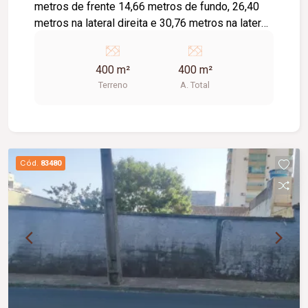
metros de frente 14,66 metros de fundo, 26,40
metros na lateral direita e 30,76 metros na lateral
esquerda, com topografia em Declive, este lote
conta com uma localização de fácil acesso e
400 m²
400 m²
privacidade, em uma região já consolidada com
Terreno
A. Total
residências de médio e alto padrão, ideal para o
desenvolvimento do seu projeto residencial.
Entre em contato com um de nossos atendentes
e agende já o seu atendimento.
Cód.
83480