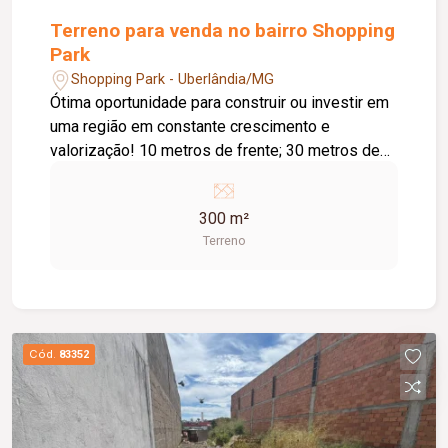
Terreno para venda no bairro Shopping
Park
Shopping Park - Uberlândia/MG
Ótima oportunidade para construir ou investir em
uma região em constante crescimento e
valorização! 10 metros de frente; 30 metros de
lateral; Terreno com 300m² de área total.
Localização estratégica, em uma região cercada
300 m²
por novos loteamentos e forte expansão urbana.
Terreno
Excelente potencial de valorização. Ideal para
construção residencial. Ótima oportunidade para
investimento. Terreno com excelente
aproveitamento e localizado em uma área com
grande perspectiva de crescimento nos
Cód.
83352
próximos anos. Entre em contato para mais
informações!