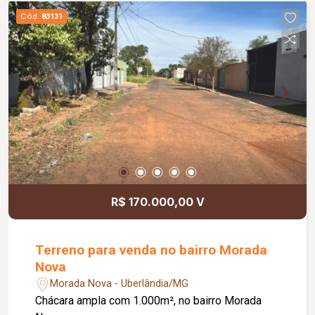
estratégica do bairro Segismundo Pereira, os
Cód.
83131
terrenos estão próximos a comércios e serviços
essenciais com fácil acesso às principais vias
da cidade. Destaques do imóvel: 02 terrenos de
gaveta; Área total de 720 m²; Terrenos totalmente
murados; Excelente potencial construtivo. Entre
em contato e agende uma visita do seu futuro
R$ 170.000,00 V
Terreno para venda no bairro Morada
Nova
Morada Nova - Uberlândia/MG
Chácara ampla com 1.000m², no bairro Morada