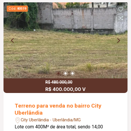
centros comerciais, serviços e empresas da
Cód.
83519
região. Excelente oportunidade para investir ou
construir em uma região com grande potencial de
valorização.
R$ 480.000,00
R$ 400.000,00 V
Terreno para venda no bairro City
Uberlândia
City Uberlândia - Uberlândia/MG
Lote com 400M² de área total, sendo 14,00