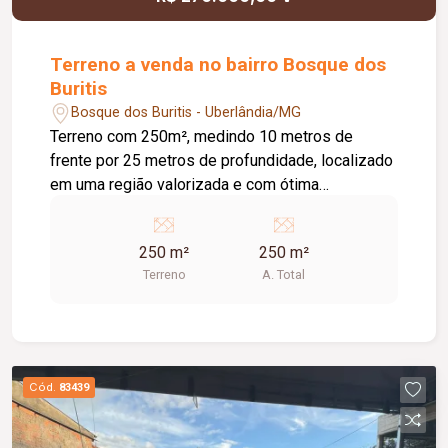
Terreno a venda no bairro Bosque dos
Buritis
Bosque dos Buritis - Uberlândia/MG
Terreno com 250m², medindo 10 metros de
frente por 25 metros de profundidade, localizado
em uma região valorizada e com ótima
localização dentro do bairro. Ideal para
construção residencial, oferecendo praticidade,
250 m²
250 m²
tranquilidade e fácil acesso às principais vias da
Terreno
A. Total
cidade. O imóvel está próximo a comércios,
supermercados, padarias, farmácias e diversos
serviços essenciais, proporcionando mais
comodidade para o dia a dia. Uma excelente
opção para quem busca um terreno bem
Cód.
83439
localizado para morar ou investir em uma das
regiões que mais crescem em Uberlândia!