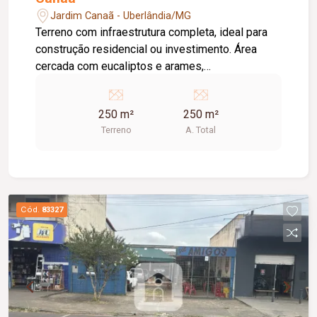
Jardim Canaã - Uberlândia/MG
Terreno com infraestrutura completa, ideal para
construção residencial ou investimento. Área
cercada com eucaliptos e arames,
proporcionando delimitação do espaço e mais
privacidade. Excelente oportunidade para quem
250 m²
250 m²
busca praticidade, segurança e potencial de
Terreno
A. Total
valorização. Agende sua visita.
Cód.
83327