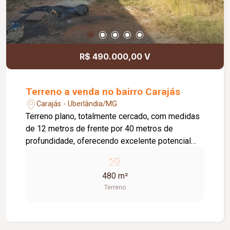
R$ 490.000,00 V
Terreno a venda no bairro Carajás
Carajás - Uberlândia/MG
Terreno plano, totalmente cercado, com medidas
de 12 metros de frente por 40 metros de
profundidade, oferecendo excelente potencial
para construção residencial ou comercial. O
imóvel conta com: Terreno plano; Medidas de 12
480 m²
x 40 metros; Lote de gaveta; Totalmente cercado.
Terreno
A proprietária estuda permuta por material de
construção como parte do pagamento ou
apartamento. Localizado em uma região com
excelente infraestrutura, próximo a grandes