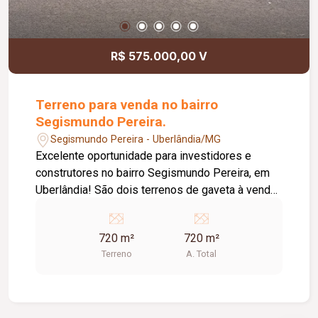
R$ 575.000,00 V
Terreno para venda no bairro
Segismundo Pereira.
Segismundo Pereira - Uberlândia/MG
Excelente oportunidade para investidores e
construtores no bairro Segismundo Pereira, em
Uberlândia! São dois terrenos de gaveta à venda,
totalizando 720 m² de área, totalmente murados,
oferecendo mais segurança e privacidade para o
720 m²
720 m²
seu projeto. Com amplo espaço, os lotes são
Terreno
A. Total
ideais para construção de residência de alto
padrão, sobrados, prédio de apartamentos ou até
mesmo para investimento com grande potencial
de valorização. Localizados em uma região