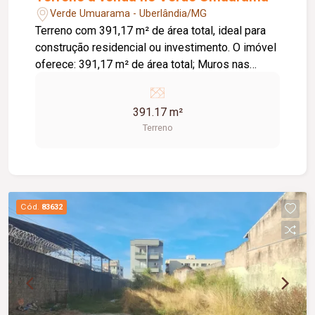
Verde Umuarama - Uberlândia/MG
Terreno com 391,17 m² de área total, ideal para
construção residencial ou investimento. O imóvel
oferece: 391,17 m² de área total; Muros nas
laterais Excelente potencial construtivo; Ótima
opção para moradia ou valorização patrimonial.
391.17 m²
Excelente oportunidade para quem busca investir
Terreno
ou construir em uma região em constante
desenvolvimento. Fácil acesso às principais vias
da cidade, estando a poucos metros do
aeroporto, o que proporciona excelente logística
para negócios e comodidade para moradores.
Cód.
83632