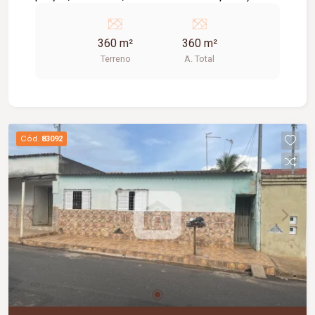
Entre em contato e agende sua visita!!! Alto
potencial de valorização.
360 m²
360 m²
Terreno
A. Total
Cód.
83092