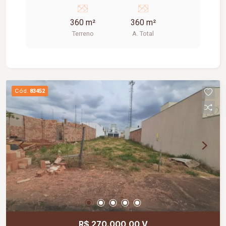
360 m²
360 m²
Terreno
A. Total
Cód.
83452
R$ 270.000,00 V