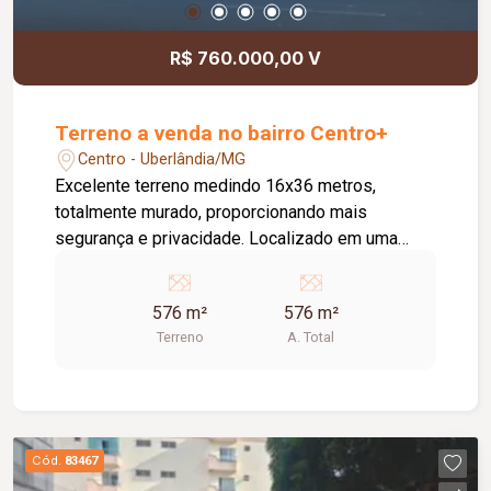
R$ 760.000,00 V
Terreno a venda no bairro Centro+
Centro - Uberlândia/MG
Excelente terreno medindo 16x36 metros,
totalmente murado, proporcionando mais
segurança e privacidade. Localizado em uma
região privilegiada, com excelente localização,
ideal para construção residencial ou
576 m²
576 m²
investimento. Fácil acesso, próximo a comércios,
Terreno
A. Total
serviços e vias principais. Ótima oportunidade
para quem busca valorização e praticidade!
Cód.
83467